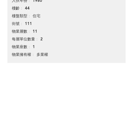
1980
入伙年份
44
樓齡
住宅
樓盤類型
111
街號
11
物業層數
2
每層單位數量
1
物業座數
多業權
物業擁有權