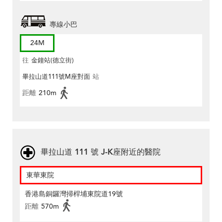
專線小巴
24M
往
金鐘站(德立街)
畢拉山道111號M座對面
站
距離
210m
畢拉山道 111 號 J-K座附近的醫院
東華東院
香港島銅鑼灣掃桿埔東院道19號
距離
570m