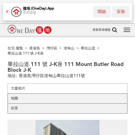
搵地 (OneDay) App
開啟
安裝
X
香港搵樓
搜索香港樓盤
Tog
navi
住宅 樓盤
香港島
灣仔區
渣甸山
畢拉山道
>
>
>
>
>
畢拉山道 111 號 J-K座
畢拉山道 111 號 J-K座 111 Mount Butler Road
Block J-K
地址:
香港島灣仔區渣甸山畢拉山道111號
大廈相片
地圖
街景