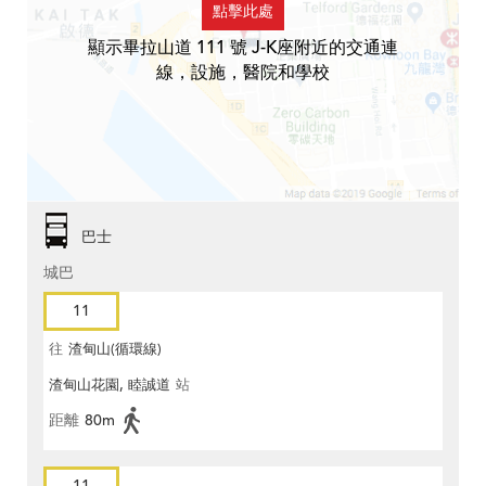
點擊此處
顯示畢拉山道 111 號 J-K座附近的交通連
線，設施，醫院和學校
巴士
城巴
11
往
渣甸山(循環線)
渣甸山花園, 睦誠道
站
距離
80m
11