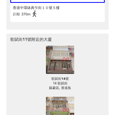
香港中環砵典乍街１０號５樓
距離
370m
歌賦街11號附近的大廈
歌賦街14號
14 歌賦街
蘇豪區, 香港島