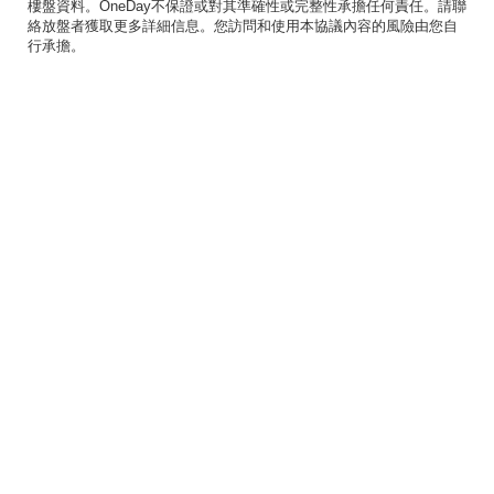
樓盤資料。OneDay不保證或對其準確性或完整性承擔任何責任。請聯
絡放盤者獲取更多詳細信息。您訪問和使用本協議內容的風險由您自
行承擔。