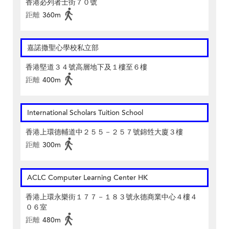
香港必列者士街７０號
距離
360m
嘉諾撒聖心學校私立部
香港堅道３４號高層地下及１樓至６樓
距離
400m
International Scholars Tuition School
香港上環德輔道中２５５－２５７號錦甡大廈３樓
距離
300m
ACLC Computer Learning Center HK
香港上環永樂街１７７－１８３號永德商業中心４樓４
０６室
距離
480m