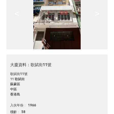
<
>
大廈資料：歌賦街11號
歌賦街11號
11 歌賦街
蘇豪區
中區
香港島
1966
入伙年份
58
樓齡