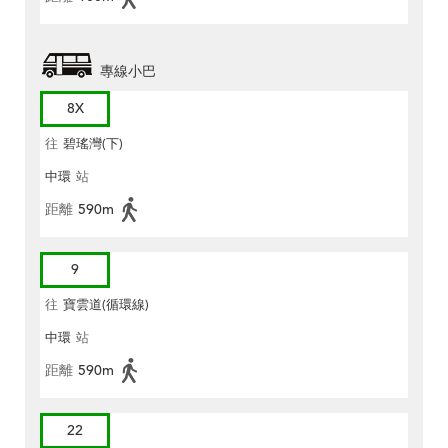
專線小巴
8X
往
碧瑤灣(下)
中環
站
距離
590m
9
往
寶雲道(循環線)
中環
站
距離
590m
22