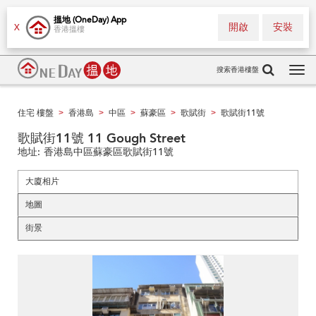
搵地 (OneDay) App
開啟
安裝
X
香港搵樓
搜索香港樓盤
Tog
navi
住宅 樓盤
香港島
中區
蘇豪區
歌賦街
歌賦街11號
>
>
>
>
>
歌賦街11號 11 Gough Street
地址:
香港島中區蘇豪區歌賦街11號
大廈相片
地圖
街景