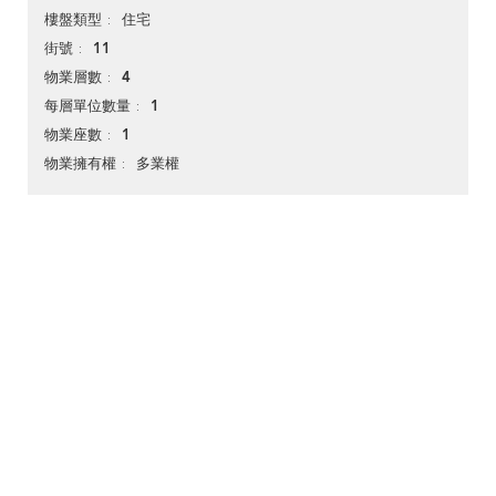
住宅
樓盤類型
11
街號
4
物業層數
1
每層單位數量
1
物業座數
多業權
物業擁有權