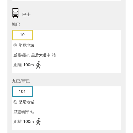
巴士
城巴
10
往
堅尼地城
威靈頓街, 皇后大道中
站
距離
100m
九巴/新巴
101
往
堅尼地城
威靈頓街
站
距離
100m