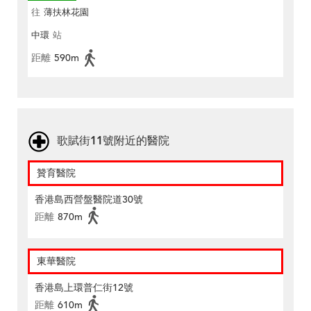
往
薄扶林花園
中環
站
距離
590m
歌賦街11號附近的醫院
贊育醫院
香港島西營盤醫院道30號
距離
870m
東華醫院
香港島上環普仁街12號
距離
610m