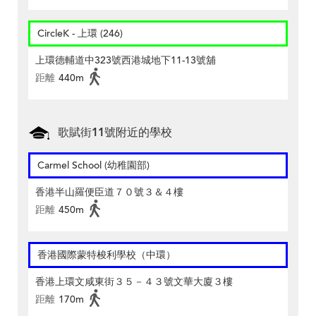
CircleK - 上環 (246)
上環德輔道中323號西港城地下11-13號舖
距離
440m
歌賦街11號附近的學校
Carmel School (幼稚園部)
香港半山羅便臣道７０號３＆４樓
距離
450m
香港國際蒙特梭利學校（中環）
香港上環文咸東街３５－４３號文華大廈３樓
距離
170m