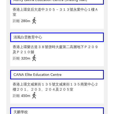
香港上環皇后大道中３０５－３１３號永業中心１樓Ａ
室
距離
280m
清風白雲教育中心
香港上環樂古道３８號啓時大廈第二高層地下Ｐ２０９
及Ｐ２１０舖
距離
320m
CANA Elite Education Centre
香港上環文咸東街１３５號文咸東街１３５商業中心２
樓２０１、２０３、２０４及２０５室
距離
450m
天麟學校