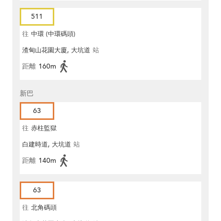
511
往
中環 (中環碼頭)
渣甸山花園大廈, 大坑道
站
距離
160m
新巴
63
往
赤柱監獄
白建時道, 大坑道
站
距離
140m
63
往
北角碼頭