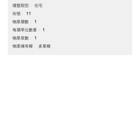
住宅
樓盤類型
11
街號
1
物業層數
1
每層單位數量
1
物業座數
多業權
物業擁有權