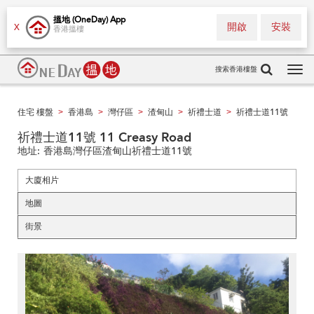
搵地 (OneDay) App
開啟
安裝
X
香港搵樓
搜索香港樓盤
Tog
navi
住宅 樓盤
香港島
灣仔區
渣甸山
祈禮士道
祈禮士道11號
>
>
>
>
>
祈禮士道11號 11 Creasy Road
地址:
香港島灣仔區渣甸山祈禮士道11號
大廈相片
地圖
街景