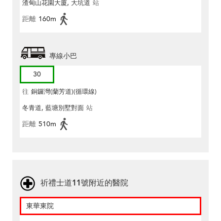
渣甸山花園大廈, 大坑道
站
距離
160m
專線小巴
30
往
銅鑼灣(蘭芳道)(循環線)
冬青道, 藍塘別墅對面
站
距離
510m
祈禮士道11號附近的醫院
東華東院