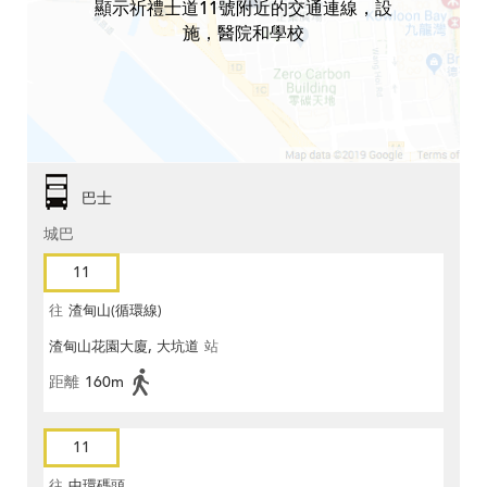
顯示祈禮士道11號附近的交通連線，設
施，醫院和學校
巴士
城巴
11
往
渣甸山(循環線)
渣甸山花園大廈, 大坑道
站
距離
160m
11
往
中環碼頭