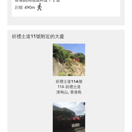
香港跑馬地成和道７２號
距離
490m
祈禮士道11號附近的大廈
祈禮士道11A號
11A 祈禮士道
渣甸山, 香港島