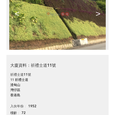
<
>
大廈資料：祈禮士道11號
祈禮士道11號
11 祈禮士道
渣甸山
灣仔區
香港島
1952
入伙年份
72
樓齡