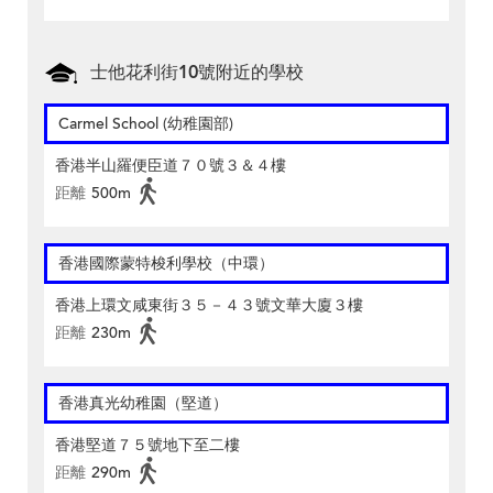
士他花利街10號附近的學校
Carmel School (幼稚園部)
香港半山羅便臣道７０號３＆４樓
距離
500m
香港國際蒙特梭利學校（中環）
香港上環文咸東街３５－４３號文華大廈３樓
距離
230m
香港真光幼稚園（堅道）
香港堅道７５號地下至二樓
距離
290m