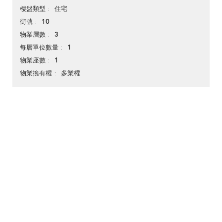
住宅
樓盤類型
10
街號
3
物業層數
1
每層單位數量
1
物業座數
多業權
物業擁有權