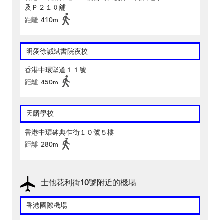
及Ｐ２１０舖
距離
410m
明愛徐誠斌書院夜校
香港中環堅道１１號
距離
450m
天麟學校
香港中環砵典乍街１０號５樓
距離
280m
士他花利街10號附近的機場
香港國際機場