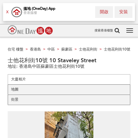
搵地 (OneDay) App
開啟
安裝
X
香港搵樓
搜索香港樓盤
Tog
navi
住宅 樓盤
香港島
中區
蘇豪區
士他花利街
士他花利街10號
>
>
>
>
>
士他花利街10號 10 Staveley Street
地址:
香港島中區蘇豪區士他花利街10號
大廈相片
地圖
街景