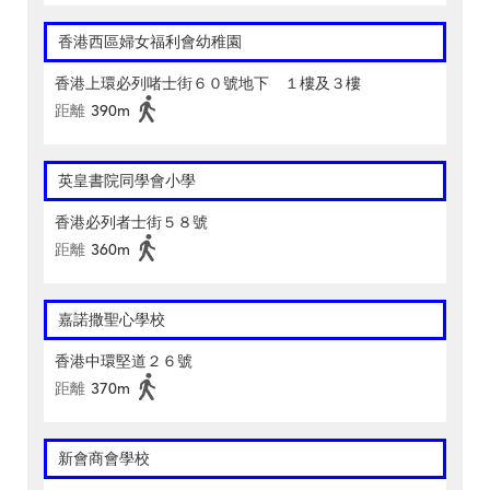
香港西區婦女福利會幼稚園
香港上環必列啫士街６０號地下 １樓及３樓
距離
390m
英皇書院同學會小學
香港必列者士街５８號
距離
360m
嘉諾撒聖心學校
香港中環堅道２６號
距離
370m
新會商會學校