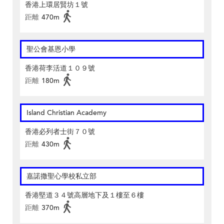
香港上環居賢坊１號
距離
470m
聖公會基恩小學
香港荷李活道１０９號
距離
180m
Island Christian Academy
香港必列者士街７０號
距離
430m
嘉諾撒聖心學校私立部
香港堅道３４號高層地下及１樓至６樓
距離
370m