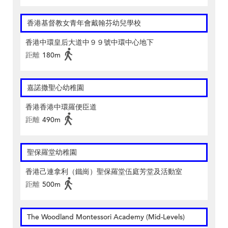
香港基督教女青年會戴翰芬幼兒學校
香港中環皇后大道中９９號中環中心地下
距離
180m
嘉諾撒聖心幼稚園
香港香港中環羅便臣道
距離
490m
聖保羅堂幼稚園
香港己連拿利（鐵崗）聖保羅堂伍庭芳堂及活動室
距離
500m
The Woodland Montessori Academy (Mid-Levels)