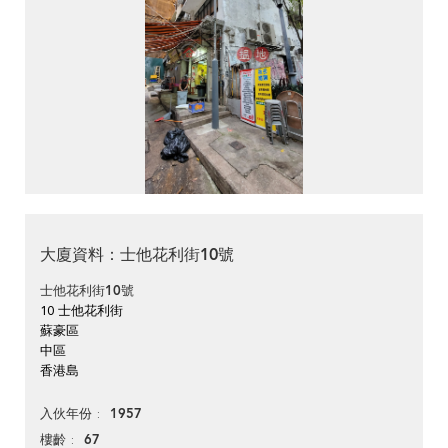
大廈資料：士他花利街10號
士他花利街10號
10 士他花利街
蘇豪區
中區
香港島
1957
入伙年份
67
樓齡