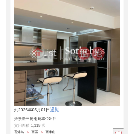
過期
到2026年05月01日
雍景臺三房兩廳單位出租
實用面積
1,119
呎
香港島
西區
西半山