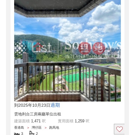
過期
到2025年10月23日
雲地利台三房兩廳單位出租
建築面積
1,471
呎
實用面積
1,259
呎
香港島
灣仔區
跑馬地
3
2