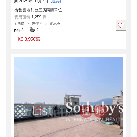
過期
到2025年10月23日
出售雲地利台三房兩廳單位
實用面積
1,259
呎
香港島
灣仔區
跑馬地
3
2
HK$ 3,950萬