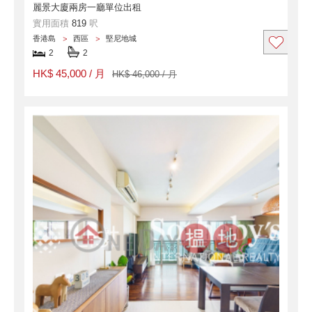
麗景大廈兩房一廳單位出租
實用面積
819
呎
香港島
西區
堅尼地城
2
2
HK$ 45,000 / 月
HK$ 46,000 / 月