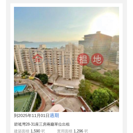
過期
到2025年11月01日
碧瑤灣28-31座三房兩廳單位出租
建築面積
1,590
呎
實用面積
1,296
呎