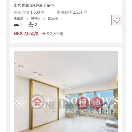
出售豐和苑4房豪宅單位
建築面積
1,600
呎
實用面積
1,267
呎
香港島
灣仔區
跑馬地
4
2
HK$ 2,050萬
HK$ 2,300萬