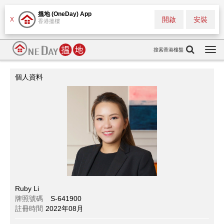
搵地 (OneDay) App
開啟
安裝
X
香港搵樓
搜索香港樓盤
Togg
navi
個人資料
Ruby Li
牌照號碼
S-641900
註冊時間
2022年08月