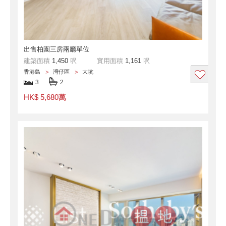
出售柏園三房兩廳單位
建築面積
1,450
呎
實用面積
1,161
呎
香港島
灣仔區
大坑
3
2
HK$ 5,680萬