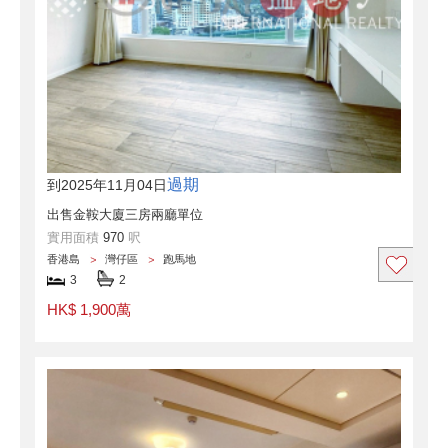
過期
到2025年11月04日
出售金鞍大廈三房兩廳單位
實用面積
970
呎
香港島
灣仔區
跑馬地
3
2
HK$ 1,900萬