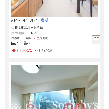
過期
到2025年11月27日
出售泓都三房兩廳單位
實用面積
1,026
呎
香港島
西區
堅尼地城
3
2
HK$ 2,500萬
HK$ 2,690萬