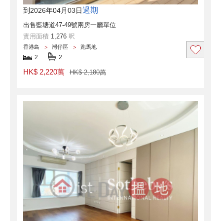
過期
到2026年04月03日
出售藍塘道47-49號兩房一廳單位
實用面積
1,276
呎
香港島
灣仔區
跑馬地
2
2
HK$ 2,220萬
HK$ 2,180萬