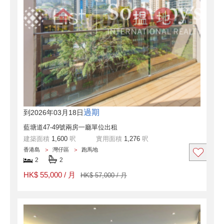
過期
到2026年03月18日
藍塘道47-49號兩房一廳單位出租
建築面積
1,600
呎
實用面積
1,276
呎
香港島
灣仔區
跑馬地
2
2
HK$ 55,000 / 月
HK$ 57,000 / 月