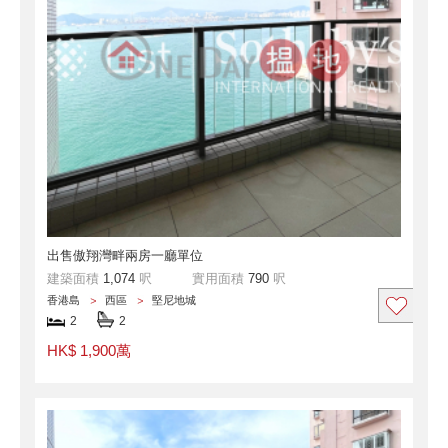
出售傲翔灣畔兩房一廳單位
建築面積
1,074
呎
實用面積
790
呎
香港島
西區
堅尼地城
2
2
HK$ 1,900萬