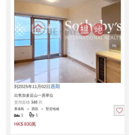
過期
到2025年11月02日
出售加多近山一房單位
實用面積
348
呎
香港島
西區
堅尼地城
1
1
HK$ 830萬