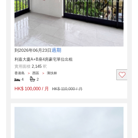
過期
到2026年06月23日
利嘉大廈A+B座4房豪宅單位出租
實用面積
2,145
呎
香港島
西區
薄扶林
4
2
HK$ 100,000 / 月
HK$ 110,000 / 月