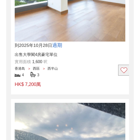
過期
到2025年10月28日
出售大學閣4房豪宅單位
實用面積
1,600
呎
香港島
西區
西半山
4
3
HK$ 7,200萬