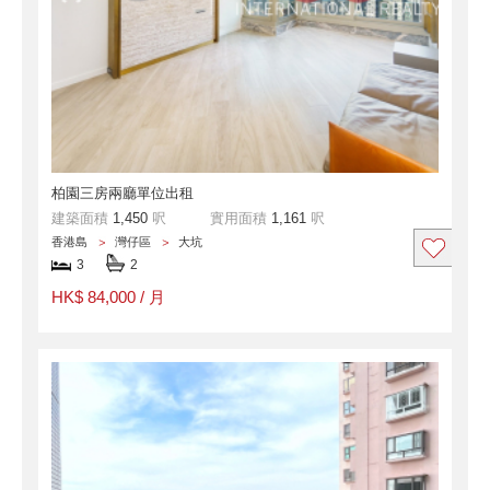
柏園三房兩廳單位出租
建築面積
1,450
呎
實用面積
1,161
呎
香港島
灣仔區
大坑
3
2
HK$ 84,000 / 月