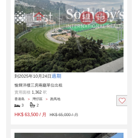
過期
到2025年10月24日
愉輝洋樓三房兩廳單位出租
實用面積
1,362
呎
香港島
灣仔區
跑馬地
3
2
HK$ 63,500 / 月
HK$ 65,000 / 月