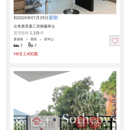
過期
到2026年07月29日
出售雍景臺三房兩廳單位
實用面積
1,119
呎
香港島
西區
西半山
3
2
HK$ 2,400萬