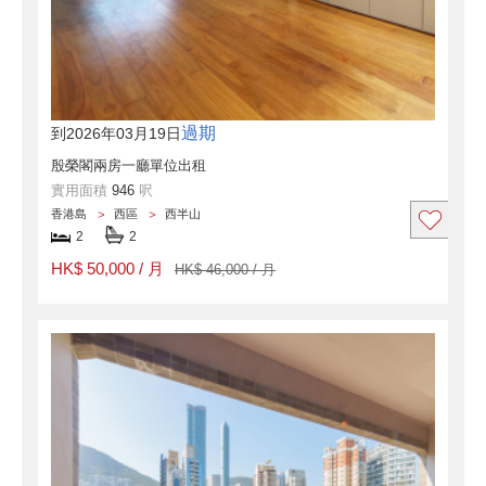
過期
到2026年03月19日
殷榮閣兩房一廳單位出租
實用面積
946
呎
香港島
西區
西半山
2
2
HK$ 50,000 / 月
HK$ 46,000 / 月