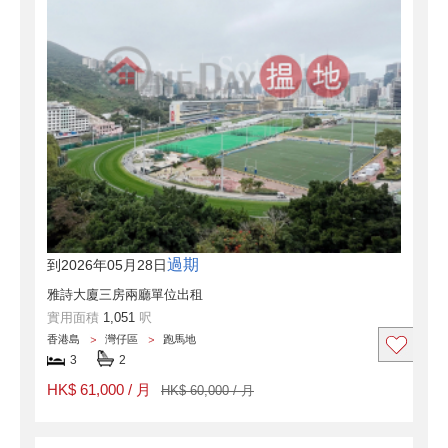
過期
到2026年05月28日
雅詩大廈三房兩廳單位出租
實用面積
1,051
呎
香港島
灣仔區
跑馬地
3
2
HK$ 61,000 / 月
HK$ 60,000 / 月