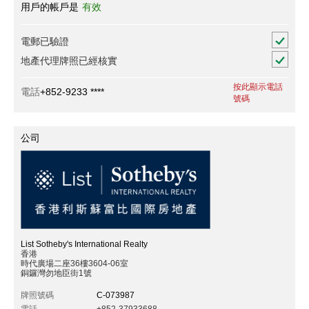
用戶的帳戶是
有效
電郵已驗證
地產代理牌照已經核實
按此顯示電話
電話
+852-9233 ****
號碼
公司
List Sotheby's International Realty
香港
時代廣場二座36樓3604-06室
銅鑼灣勿地臣街1號
牌照號碼
C-073987