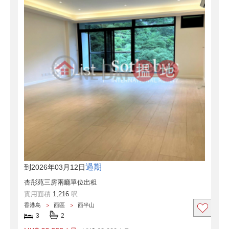
過期
到2026年03月12日
杏彤苑三房兩廳單位出租
實用面積
1,216
呎
香港島
西區
西半山
3
2