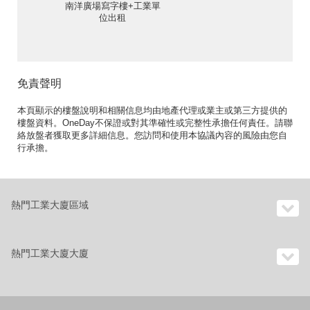
南洋廣場寫字樓+工業單
位出租
免責聲明
本頁顯示的樓盤說明和相關信息均由地產代理或業主或第三方提供的
樓盤資料。OneDay不保證或對其準確性或完整性承擔任何責任。請聯
絡放盤者獲取更多詳細信息。您訪問和使用本協議內容的風險由您自
行承擔。
熱門工業大廈區域
熱門工業大廈大廈