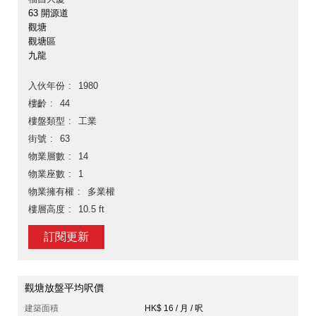
63 開源道
觀塘
觀塘區
九龍
入伙年份
1980
樓齡
44
樓盤類型
工業
街號
63
物業層數
14
物業座數
1
物業擁有權
多業權
樓層高度
10.5 ft
訂閱更新
觀塘放盤平均呎價
建築面積
HK$ 16 / 月 / 呎