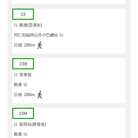
23
往
觀塘(雲漢街)
同仁街臨時公共小巴總站
站
距離
280m
23B
往
茶果嶺
觀塘
站
距離
280m
23M
往
藍田站(茜發道)
觀塘
站