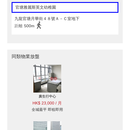
官塘雅麗斯英文幼稚園
九龍官塘月華街４８號Ａ－Ｃ室地下
距離
500m
同類物業放盤
廣生行中心
HK$ 23,000 / 月
全城最平 即租即用