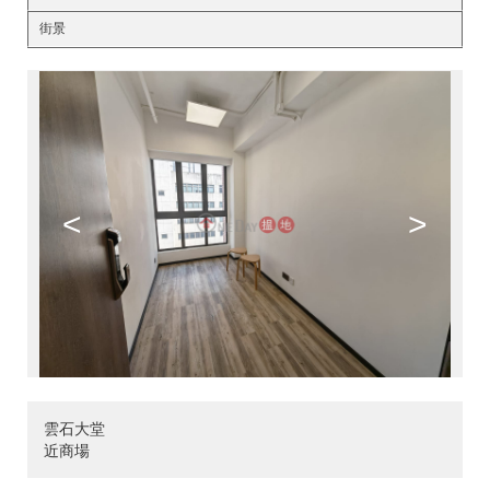
街景
<
>
雲石大堂
近商場