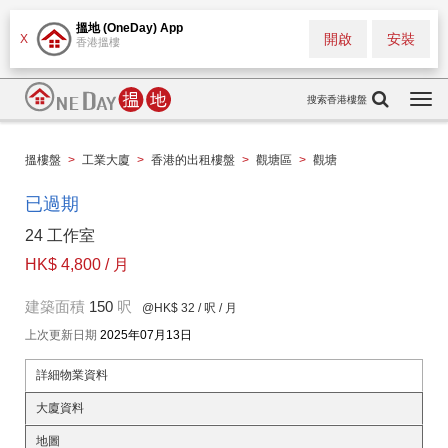
搵地 (OneDay) App
開啟
安裝
X
香港搵樓
搜索香港樓盤
Togg
navi
搵樓盤
>
工業大廈
>
香港的出租樓盤
>
觀塘區
>
觀塘
已過期
24 工作室
HK$ 4,800 / 月
建築面積
150
呎
@HK$ 32
/ 呎 / 月
上次更新日期
2025年07月13日
詳細物業資料
大廈資料
地圖