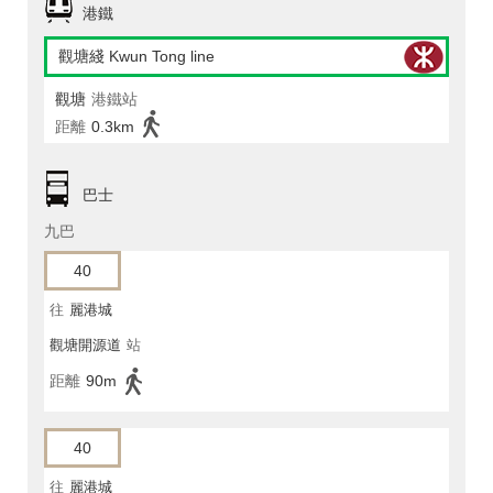
港鐵
觀塘綫 Kwun Tong line
觀塘
港鐵站
距離
0.3km
巴士
九巴
40
往
麗港城
觀塘開源道
站
距離
90m
40
往
麗港城