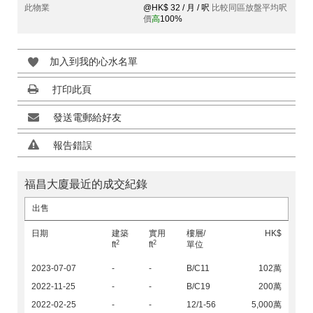
此物業
@HK$ 32 / 月 / 呎
比較同區放盤平均呎
價
高
100%
加入到我的心水名單
打印此頁
發送電郵給好友
報告錯誤
福昌大廈最近的成交紀錄
出售
日期
建築
實用
樓層/
HK$
2
2
ft
ft
單位
2023-07-07
-
-
B/C11
102萬
2022-11-25
-
-
B/C19
200萬
2022-02-25
-
-
12/1-56
5,000萬