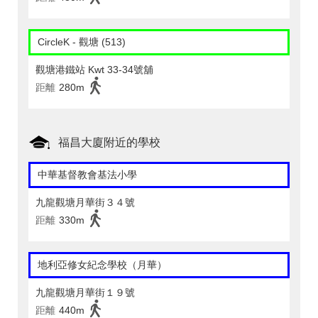
CircleK - 觀塘 (513)
觀塘港鐵站 Kwt 33-34號舖
距離
280m
福昌大廈附近的學校
中華基督教會基法小學
九龍觀塘月華街３４號
距離
330m
地利亞修女紀念學校（月華）
九龍觀塘月華街１９號
距離
440m