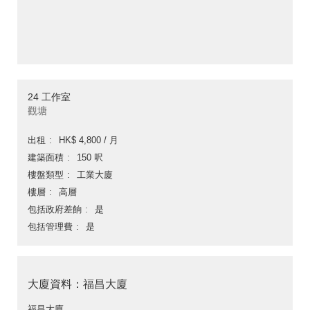
24 工作室
觀塘
出租
HK$ 4,800 / 月
建築面積
150 呎
樓盤類型
工業大廈
樓層
高層
包括政府差餉
是
包括管理費
是
大廈資料：福昌大廈
福昌大廈