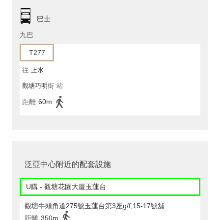
巴士
九巴
T277
往
上水
觀塘巧明街
站
距離
60m
泛亞中心附近的配套設施
U購 - 觀塘花園大廈玉蓮台
觀塘牛頭角道275號玉蓮台第3座g/f,15-17號舖
距離
350m