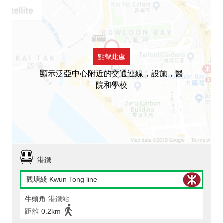
點擊此處
顯示泛亞中心附近的交通連線，設施，醫
院和學校
港鐵
觀塘綫 Kwun Tong line
牛頭角
港鐵站
距離
0.2km