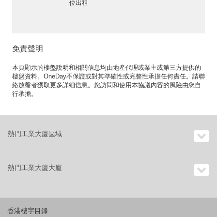
位出租
免責聲明
本頁顯示的樓盤說明和相關信息均由地產代理或業主或第三方提供的
樓盤資料。OneDay不保證或對其準確性或完整性承擔任何責任。請聯
絡放盤者獲取更多詳細信息。您訪問和使用本協議內容的風險由您自
行承擔。
熱門工業大廈區域
熱門工業大廈大廈
香港樓宇目錄