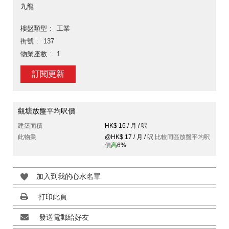
九龍
樓盤類型
工業
街號
137
物業座數
1
訂閱更新
觀塘放盤平均呎價
建築面積
HK$ 16 / 月 / 呎
此物業
@HK$ 17 / 月 / 呎
比較同區放盤平均呎
價
高
6%
加入到我的心水名單
打印此頁
發送電郵給好友