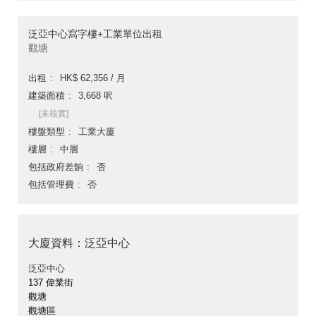
泛亞中心寫字樓+工業單位出租
觀塘
出租
HK$ 62,356 / 月
建築面積
3,668 呎
[未核實]
樓盤類型
工業大廈
樓層
中層
包括政府差餉
否
包括管理費
否
大廈資料：泛亞中心
泛亞中心
137 偉業街
觀塘
觀塘區