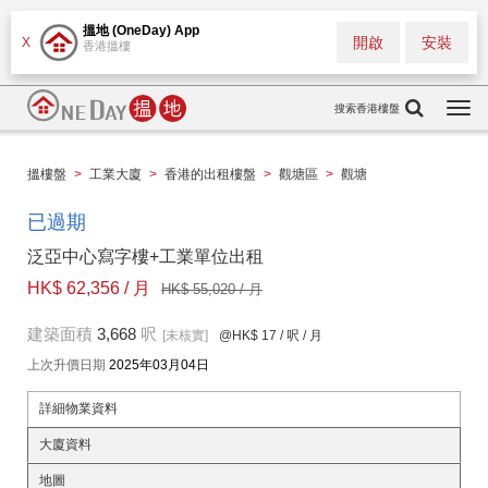
搵地 (OneDay) App
開啟
安裝
X
香港搵樓
搜索香港樓盤
Togg
navi
搵樓盤
>
工業大廈
>
香港的出租樓盤
>
觀塘區
>
觀塘
已過期
泛亞中心寫字樓+工業單位出租
HK$ 62,356 / 月
HK$ 55,020 / 月
建築面積
3,668
呎
[未核實]
@HK$ 17
/ 呎 / 月
上次升價日期
2025年03月04日
詳細物業資料
大廈資料
地圖