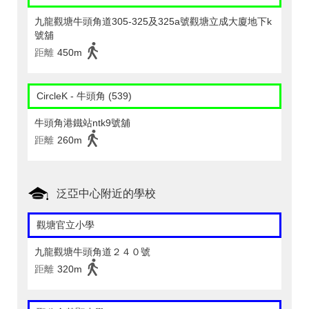
九龍觀塘牛頭角道305-325及325a號觀塘立成大廈地下k
號舖
距離
450m
CircleK - 牛頭角 (539)
牛頭角港鐵站ntk9號舖
距離
260m
泛亞中心附近的學校
觀塘官立小學
九龍觀塘牛頭角道２４０號
距離
320m