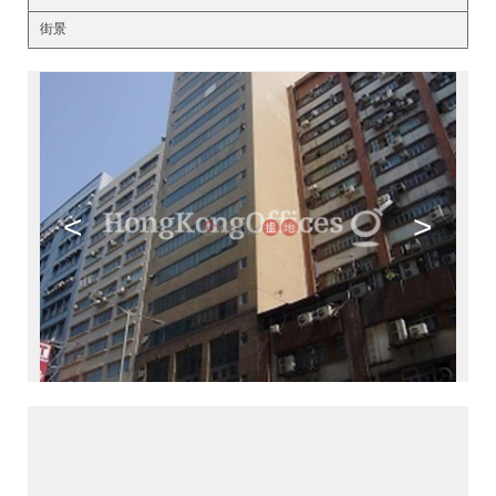
街景
<
>