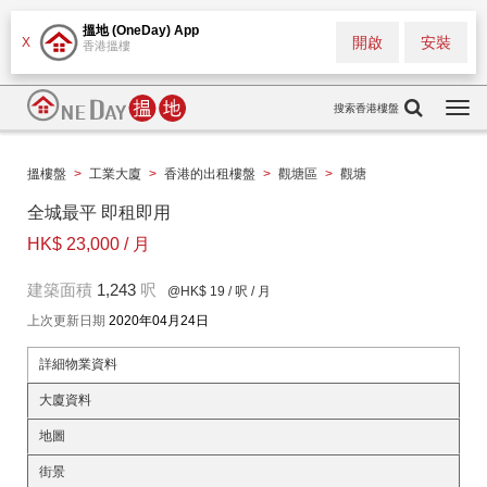
搵地 (OneDay) App
開啟
安裝
X
香港搵樓
搜索香港樓盤
Togg
navi
搵樓盤
>
工業大廈
>
香港的出租樓盤
>
觀塘區
>
觀塘
全城最平 即租即用
HK$ 23,000 / 月
建築面積
1,243
呎
@HK$ 19
/ 呎 / 月
上次更新日期
2020年04月24日
詳細物業資料
大廈資料
地圖
街景