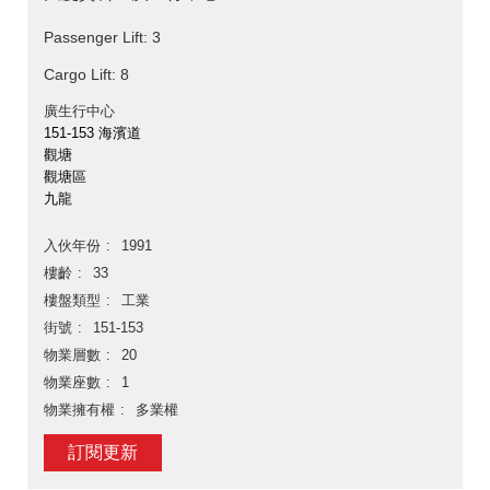
Passenger Lift: 3
Cargo Lift: 8
廣生行中心
151-153 海濱道
觀塘
觀塘區
九龍
入伙年份
1991
樓齡
33
樓盤類型
工業
街號
151-153
物業層數
20
物業座數
1
物業擁有權
多業權
訂閱更新