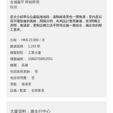
全城最平 即租即用
觀塘
是次介紹單位位處臨海地段，遠眺維港景色一攬無遺；室內是以
寫字樓裝修的風格，間隔分明，布局設計實用兼備，有3間獨立
房間，會議室，更附設獨立洗手間等設施一應俱全，滿足你的辦
工需求。
出租
HK$ 23,000 / 月
建築面積
1,243 呎
樓盤類型
工業大廈
樓盤編號
15862759052051
樓層
高層
包括政府差餉
否
包括管理費
否
景觀
海港景
設施／配套
全部家具
大廈資料：廣生行中心