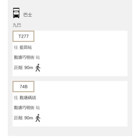
巴士
九巴
T277
往
藍田站
觀塘巧明街
站
距離
90m
74B
往
觀塘碼頭
觀塘巧明街
站
距離
90m