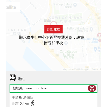
點擊此處
顯示廣生行中心附近的交通連線，設施，
醫院和學校
港鐵
觀塘綫 Kwun Tong line
牛頭角
港鐵站
距離
0.4km