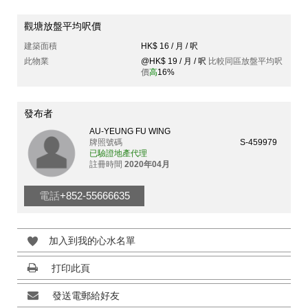
觀塘放盤平均呎價
建築面積
HK$ 16 / 月 / 呎
此物業
@HK$ 19 / 月 / 呎
比較同區放盤平均呎
價
高
16%
發布者
AU-YEUNG FU WING
牌照號碼
S-459979
已驗證地產代理
註冊時間
2020年04月
電話
+852-55666635
加入到我的心水名單
打印此頁
發送電郵給好友