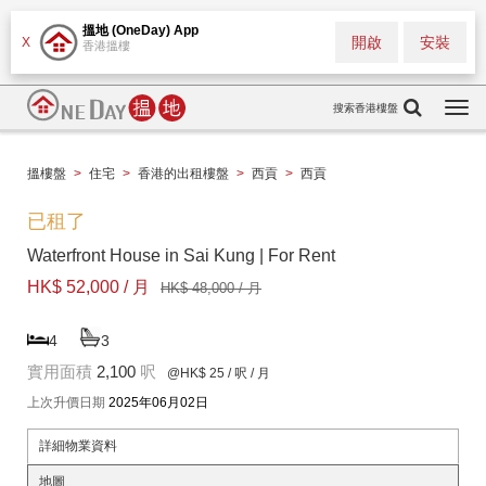
搵地 (OneDay) App
開啟
安裝
X
香港搵樓
搜索香港樓盤
Togg
navi
搵樓盤
>
住宅
>
香港的出租樓盤
>
西貢
>
西貢
已租了
Waterfront House in Sai Kung | For Rent
HK$ 52,000 / 月
HK$ 48,000 / 月
4
3
實用面積
2,100
呎
@HK$ 25
/ 呎 / 月
上次升價日期
2025年06月02日
詳細物業資料
地圖