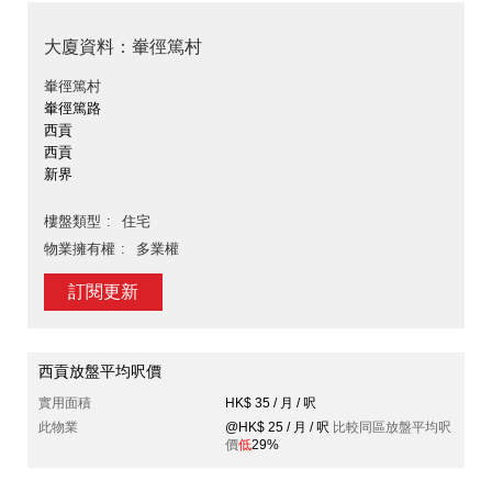
大廈資料：輋徑篤村
輋徑篤村
輋徑篤路
西貢
西貢
新界
樓盤類型
住宅
物業擁有權
多業權
訂閱更新
西貢放盤平均呎價
實用面積
HK$ 35 / 月 / 呎
此物業
@HK$ 25 / 月 / 呎
比較同區放盤平均呎
價
低
29%