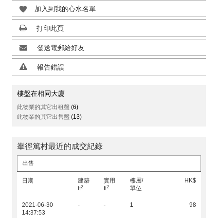
加入到我的心水名單
打印此頁
發送電郵給好友
報告錯誤
樓盤在相同大廈
此物業的其它出租盤
(6)
此物業的其它出售盤
(13)
輋徑篤村最近的成交紀錄
出售
日期
建築
實用
樓層/
HK$
2
2
ft
ft
單位
2021-06-30
-
-
1
98
14:37:53