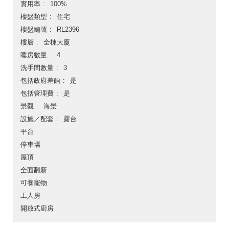
實用率
100%
樓盤類型
住宅
樓盤編號
RL2396
樓層
全棟大廈
睡房數量
4
洗手間數量
3
包括政府差餉
是
包括管理費
是
景觀
海景
設施／配套
露台
平台
停車場
屋頂
全面翻新
可養寵物
工人房
開放式廚房