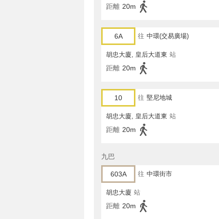
距離
20m
6A
往
中環(交易廣場)
胡忠大廈, 皇后大道東
站
距離
20m
10
往
堅尼地城
胡忠大廈, 皇后大道東
站
距離
20m
九巴
603A
往
中環街市
胡忠大廈
站
距離
20m