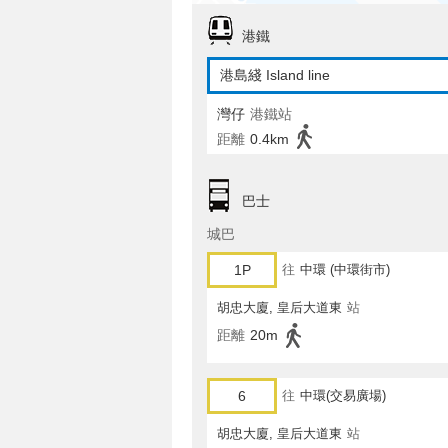
港鐵
港島綫 Island line
灣仔
港鐵站
距離
0.4km
巴士
城巴
1P
往
中環 (中環街市)
胡忠大廈, 皇后大道東
站
距離
20m
6
往
中環(交易廣場)
胡忠大廈, 皇后大道東
站