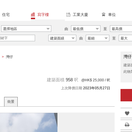
住宅
寫字樓
工業大廈
車位
選擇地區
由
最低價
至
最高價
建築面績
由
最細
至
最大
灣仔
>
灣仔
建築
此物
建築面積
958
呎
@HK$ 25,000
/ 呎
上次降價日期
2023年05月27日
街景