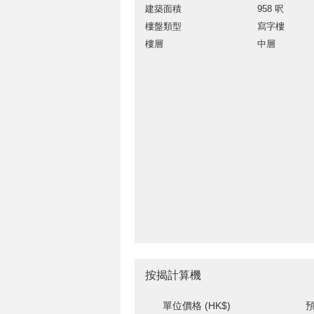
建築面積
958 呎
樓盤類型
寫字樓
樓層
中層
按揭計算機
單位價格 (HK$)
預