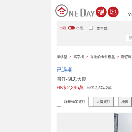
出租
出售
業主盤
搵樓盤
>
寫字樓
>
香港的出售樓盤
>
灣仔區
已過期
灣仔-胡忠大廈
HK$ 2,395萬
HK$ 2,574.2萬
詳細物業資料
大廈資料
地圖