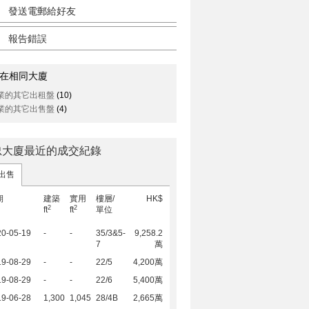
發送電郵給好友
報告錯誤
在相同大廈
業的其它出租盤
(10)
業的其它出售盤
(4)
忠大廈最近的成交紀錄
出售
期
建築
實用
樓層/
HK$
2
2
ft
ft
單位
20-05-19
-
-
35/3&5-
9,258.2
7
萬
19-08-29
-
-
22/5
4,200萬
19-08-29
-
-
22/6
5,400萬
19-06-28
1,300
1,045
28/4B
2,665萬