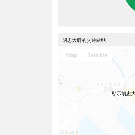
胡忠大廈的交通站點
顯示胡忠