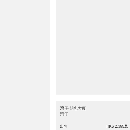
灣仔-胡忠大廈
灣仔
出售
HK$ 2,395萬