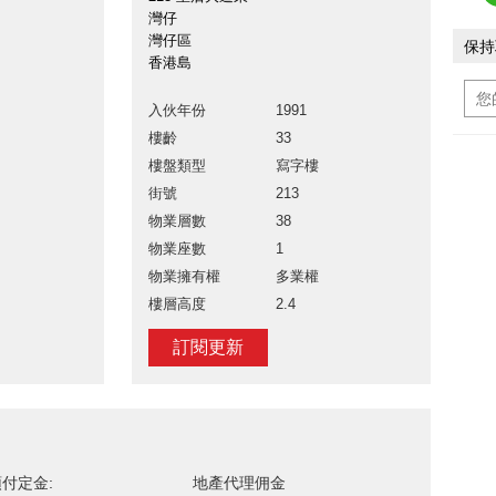
灣仔
灣仔區
保持
香港島
入伙年份
1991
樓齡
33
樓盤類型
寫字樓
街號
213
物業層數
38
物業座數
1
物業擁有權
多業權
樓層高度
2.4
訂閱更新
付定金:
地產代理佣金