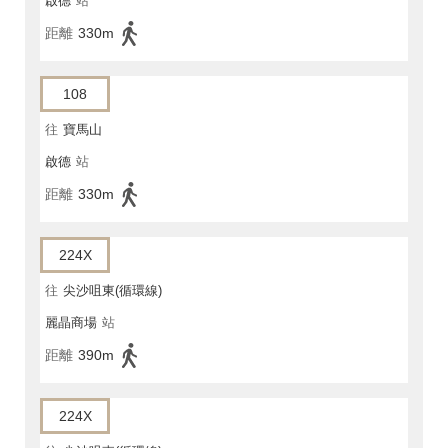
啟德
站
距離
330m
108
往
寶馬山
啟德
站
距離
330m
224X
往
尖沙咀東(循環線)
麗晶商場
站
距離
390m
224X