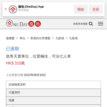
搵地 (OneDay) App
開啟
安裝
X
香港搵樓
搜索香港樓盤
Togg
navi
搵樓盤
>
車位
>
香港的出售樓盤
>
九龍城
>
九龍城
已過期
急售天寰車位，位置極佳，可泊七人車
HK$ 310萬
上次更新日期
2022年08月16日
詳細物業資料
大廈資料
地圖