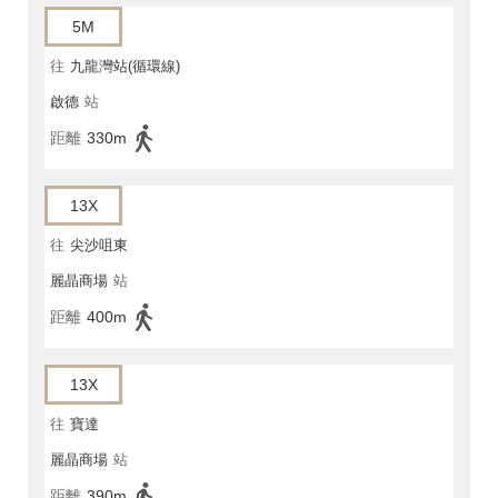
5M
往
九龍灣站(循環線)
啟德
站
距離
330m
13X
往
尖沙咀東
麗晶商場
站
距離
400m
13X
往
寶達
麗晶商場
站
距離
390m