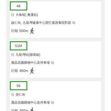
46
往
大角咀( 奧運站)
啟仁街, 九龍灣健康中心那打素謢養院對面
站
距離
500m
51M
往
九龍灣站(循環線)
麗晶花園購物中心及停車場
站
距離
460m
56
往
崇仁街
麗晶花園購物中心及停車場
站
距離
460m