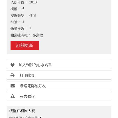
入伙年份
2018
樓齡
6
樓盤類型
住宅
街號
1
物業座數
7
物業擁有權
多業權
訂閱更新
加入到我的心水名單
打印此頁
發送電郵給好友
報告錯誤
樓盤在相同大廈