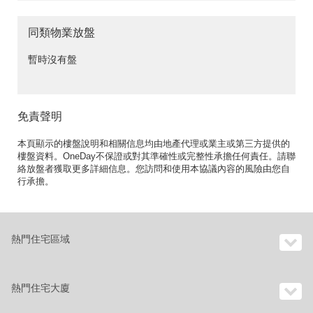
同類物業放盤
暫時沒有盤
免責聲明
本頁顯示的樓盤說明和相關信息均由地產代理或業主或第三方提供的
樓盤資料。OneDay不保證或對其準確性或完整性承擔任何責任。請聯
絡放盤者獲取更多詳細信息。您訪問和使用本協議內容的風險由您自
行承擔。
熱門住宅區域
熱門住宅大廈