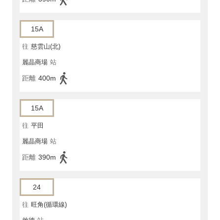
15A
往
慈雲山(北)
麗晶商場
站
距離
400m
15A
往
平田
麗晶商場
站
距離
390m
24
往
旺角(循環線)