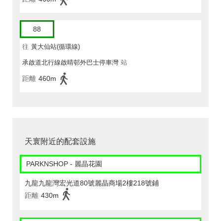
88
往
黃大仙站(循環線)
承啟道北行線啟晴邨外巴士停車灣
站
距離
460m
天寰附近的配套設施
PARKNSHOP - 麗晶花園
九龍九龍灣宏光道80號麗晶商場2樓218號鋪
距離
430m