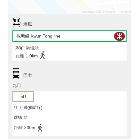
港鐵
觀塘綫 Kwun Tong line
彩虹
港鐵站
距離
1.0km
巴士
九巴
5D
往
紅磡(循環線)
啟德
站
距離
330m