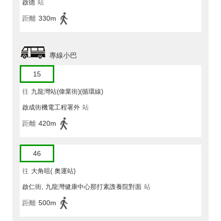
啟德
站
距離
330m
專線小巴
15
往
九龍灣站(偉業街)(循環線)
啟成街機電工程署外
站
距離
420m
46
往
大角咀( 奧運站)
啟仁街, 九龍灣健康中心那打素謢養院對面
站
距離
500m