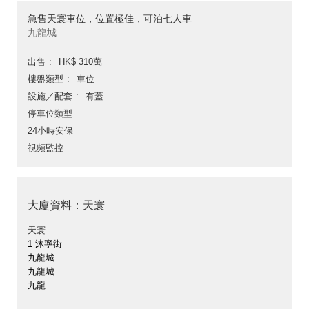
急售天寰車位，位置極佳，可泊七人車
九龍城
出售
HK$ 310萬
樓盤類型
車位
設施／配套
有蓋
停車位類型
24小時安保
視頻監控
大廈資料：天寰
天寰
1 沐寧街
九龍城
九龍城
九龍