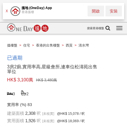
搵地 (OneDay) App
開啟
安裝
X
香港搵樓
搜索香港樓盤
Togg
navi
搵樓盤
>
住宅
>
香港的出售樓盤
>
西貢
>
清水灣
已過期
3房2廁,實用率高,星級會所,連車位松濤苑出售
單位
HK$ 3,100萬
HK$ 3,480萬
3
2
實用率 (%)
83
建築面積
2,308
呎
[未核實]
@HK$ 15,078
/ 呎
實用面積
1,926
呎
[未核實]
@HK$ 18,069
/ 呎