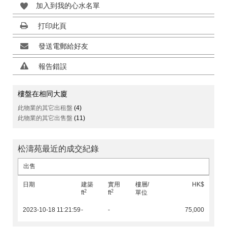
加入到我的心水名單
打印此頁
發送電郵給好友
報告錯誤
樓盤在相同大廈
此物業的其它出租盤
(4)
此物業的其它出售盤
(11)
松濤苑最近的成交紀錄
出售
日期
建築
實用
樓層/
HK$
2
2
ft
ft
單位
2023-10-18 11:21:59
-
-
75,000