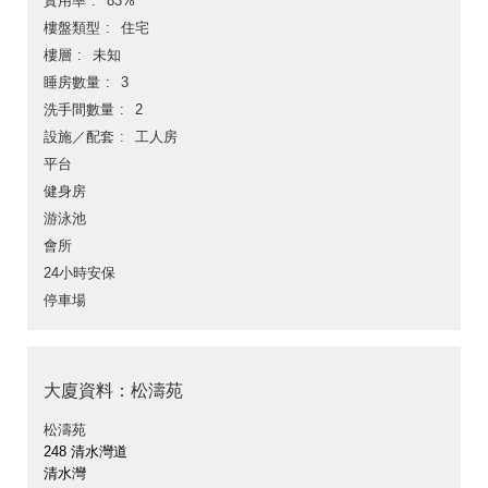
實用率
83%
樓盤類型
住宅
樓層
未知
睡房數量
3
洗手間數量
2
設施／配套
工人房
平台
健身房
游泳池
會所
24小時安保
停車場
大廈資料：松濤苑
松濤苑
248 清水灣道
清水灣