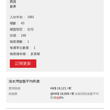
西貢
新界
入伙年份
1981
樓齡
43
樓盤類型
住宅
街號
248
物業層數
1
每層單位數量
1
物業擁有權
多業權
訂閱更新
清水灣放盤平均呎價
實用面積
HK$ 19,121 / 呎
此物業
@HK$ 18,069 / 呎
比較同區放盤平均
呎價
低
6%