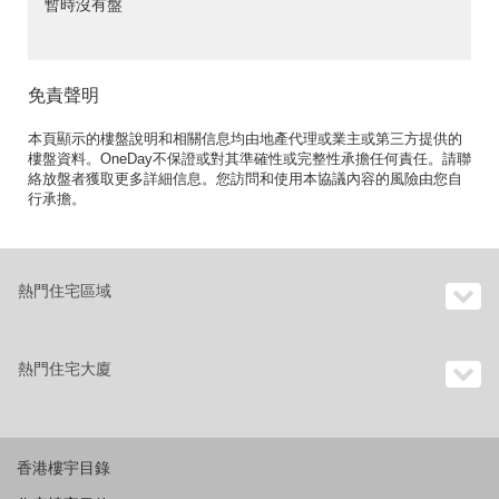
暫時沒有盤
免責聲明
本頁顯示的樓盤說明和相關信息均由地產代理或業主或第三方提供的
樓盤資料。OneDay不保證或對其準確性或完整性承擔任何責任。請聯
絡放盤者獲取更多詳細信息。您訪問和使用本協議內容的風險由您自
行承擔。
熱門住宅區域
熱門住宅大廈
香港樓宇目錄