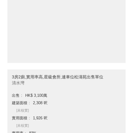
3房2廁,實用率高,星級會所,連車位松濤苑出售單位
清水灣
出售
HK$ 3,100萬
建築面積
2,308 呎
[未核實]
實用面積
1,926 呎
[未核實]