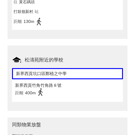
往
黃石碼頭
打鼓嶺新村
站
距離
130m
松濤苑附近的學校
新界西貢坑口區鄭植之中學
新界西貢竹角竹角路８號
距離
400m
同類物業放盤