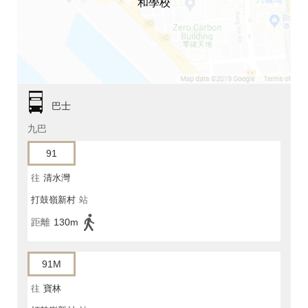
和學校
巴士
九巴
91
往
清水灣
打鼓嶺新村
站
距離
130m
91M
往
寶林