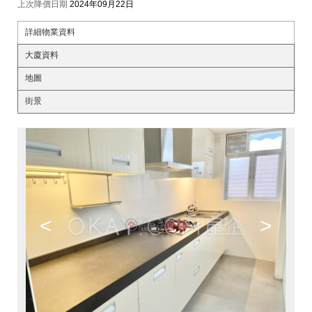
上次降價日期
2024年09月22日
詳細物業資料
大廈資料
地圖
街景
<
>