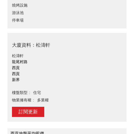
燒烤設施
游泳池
停車場
大廈資料：松濤軒
松濤軒
龍尾村路
西貢
西貢
新界
樓盤類型
住宅
物業擁有權
多業權
訂閱更新
西貢放盤平均呎價