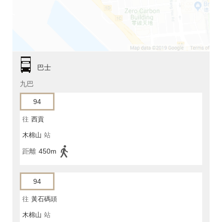
巴士
九巴
94
往
西貢
木棉山
站
距離
450m
94
往
黃石碼頭
木棉山
站