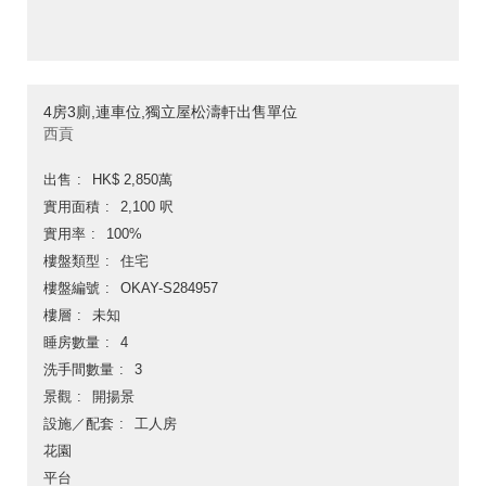
4房3廁,連車位,獨立屋松濤軒出售單位
西貢
出售
HK$ 2,850萬
實用面積
2,100 呎
實用率
100%
樓盤類型
住宅
樓盤編號
OKAY-S284957
樓層
未知
睡房數量
4
洗手間數量
3
景觀
開揚景
設施／配套
工人房
花園
平台