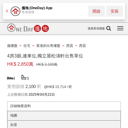
搵地 (OneDay) App
開啟
安裝
X
香港搵樓
搜索香港樓盤
Togg
navi
搵樓盤
>
住宅
>
香港的出售樓盤
>
西貢
>
西貢
4房3廁,連車位,獨立屋松濤軒出售單位
HK$ 2,850萬
HK$ 3,100萬
4
3
實用面積
2,100
呎
@HK$ 15,714
/ 呎
上次降價日期
2025年04月22日
詳細物業資料
地圖
街景