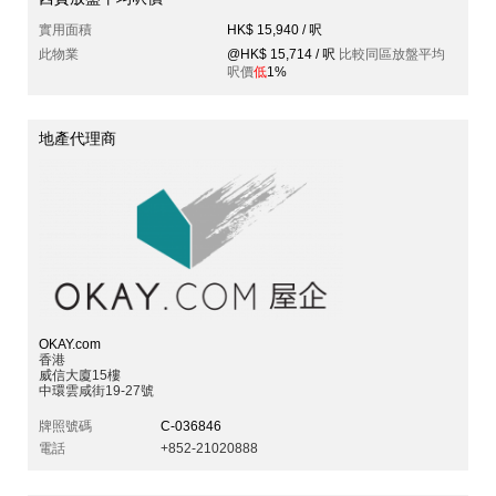
實用面積
HK$ 15,940 / 呎
此物業
@HK$ 15,714 / 呎
比較同區放盤平均
呎價
低
1%
地產代理商
OKAY.com
香港
威信大廈15樓
中環雲咸街19-27號
牌照號碼
C-036846
電話
+852-21020888