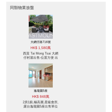
同類物業放盤
大網仔路716號
HK$ 1,580萬
西貢 Tai Mong Tsai 大網
仔村屋出售-位置方便 出
售單位
逸瓏園5座
HK$ 848萬
2房1廁,極高層,星級會所,
露台逸瓏園5座出售單位