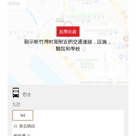
點擊此處
顯示斬竹灣村屋附近的交通連線，設施，
醫院和學校
巴士
九巴
94
往
黃石碼頭
斬竹灣
站