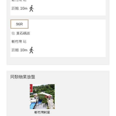
距離
10m
96R
往
黃石碼頭
斬竹灣
站
距離
10m
同類物業放盤
斬竹灣村屋