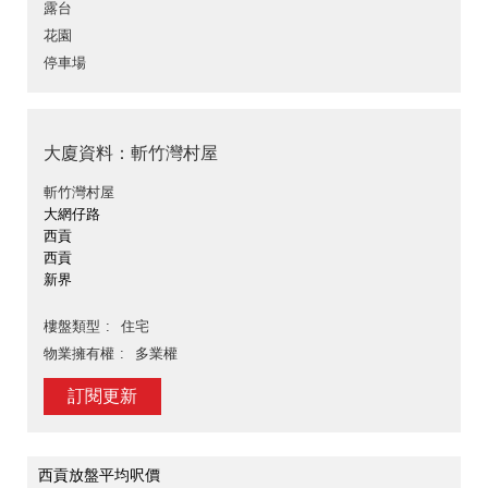
露台
花園
停車場
大廈資料：斬竹灣村屋
斬竹灣村屋
大網仔路
西貢
西貢
新界
樓盤類型
住宅
物業擁有權
多業權
訂閱更新
西貢放盤平均呎價