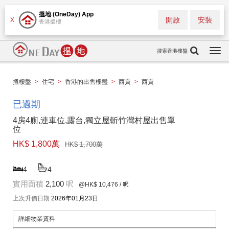
搵地 (OneDay) App
開啟
安裝
X
香港搵樓
搜索香港樓盤
Togg
navi
搵樓盤
>
住宅
>
香港的出售樓盤
>
西貢
>
西貢
已過期
4房4廁,連車位,露台,獨立屋斬竹灣村屋出售單
位
HK$ 1,800萬
HK$ 1,700萬
4
4
實用面積
2,100
呎
@HK$ 10,476
/ 呎
上次升價日期
2026年01月23日
詳細物業資料