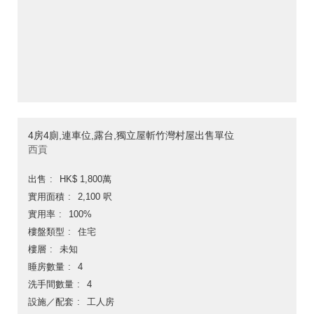
4房4廁,連車位,露台,獨立屋斬竹灣村屋出售單位
西貢
出售
HK$ 1,800萬
實用面積
2,100 呎
實用率
100%
樓盤類型
住宅
樓層
未知
睡房數量
4
洗手間數量
4
設施／配套
工人房