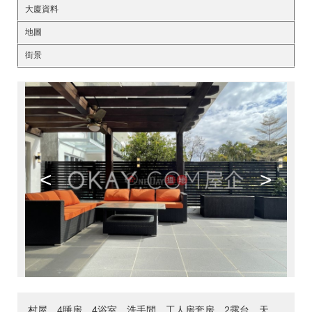
大廈資料
地圖
街景
<
>
村屋，4睡房，4浴室，洗手間，工人房套房，2露台，天