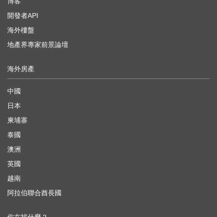
博客
開發者API
海外樓盤
地產界專家前景論壇
海外房產
中國
日本
柬埔寨
泰國
澳洲
英國
越南
阿拉伯聯合酋長國