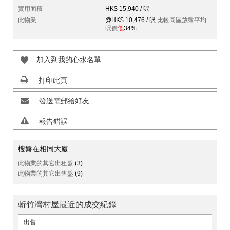
實用面積
HK$ 15,940 / 呎
此物業
@HK$ 10,476 / 呎
比較同區放盤平均
呎價
低
34%
加入到我的心水名單
打印此頁
發送電郵給好友
報告錯誤
樓盤在相同大廈
此物業的其它出租盤
(3)
此物業的其它出售盤
(9)
斬竹灣村屋最近的成交紀錄
出售