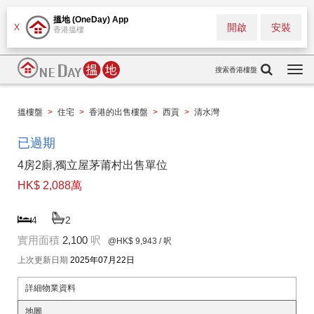
搵地 (OneDay) App
開啟
安裝
X
香港搵樓
搜索香港樓盤
Togg
navi
搵樓盤
>
住宅
>
香港的出售樓盤
>
西貢
>
清水灣
已過期
4房2廁,獨立屋茅莆村出售單位
HK$ 2,088萬
4
2
實用面積
2,100
呎
@HK$ 9,943
/ 呎
上次更新日期
2025年07月22日
詳細物業資料
地圖