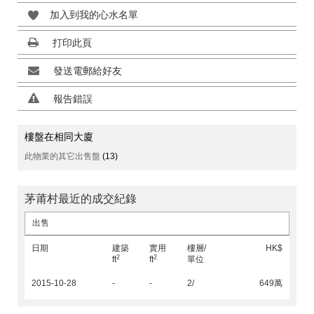
加入到我的心水名單
打印此頁
發送電郵給好友
報告錯誤
樓盤在相同大廈
此物業的其它出售盤
(13)
茅莆村最近的成交紀錄
出售
日期
建築
實用
樓層/
HK$
2
2
ft
ft
單位
2015-10-28
-
-
2/
649萬