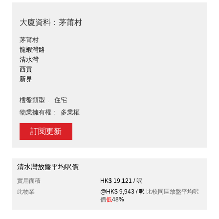
大廈資料：茅莆村
茅莆村
龍蝦灣路
清水灣
西貢
新界
樓盤類型
住宅
物業擁有權
多業權
訂閱更新
清水灣放盤平均呎價
實用面積
HK$ 19,121 / 呎
此物業
@HK$ 9,943 / 呎
比較同區放盤平均呎
價
低
48%