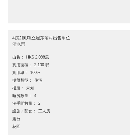
4房2廁,獨立屋茅莆村出售單位
清水灣
出售
HK$ 2,088萬
實用面積
2,100 呎
實用率
100%
樓盤類型
住宅
樓層
未知
睡房數量
4
洗手間數量
2
設施／配套
工人房
露台
花園