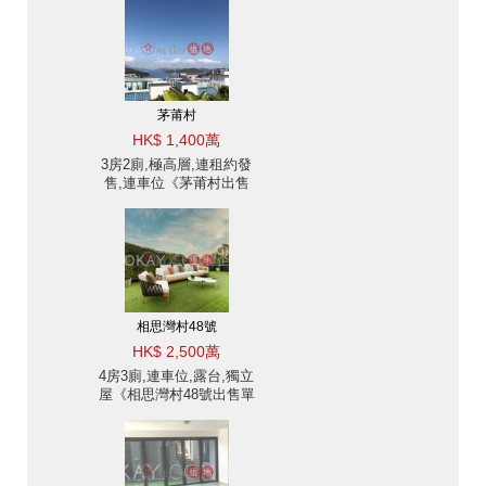
茅莆村
HK$ 1,400萬
3房2廁,極高層,連租約發
售,連車位《茅莆村出售
單位》
相思灣村48號
HK$ 2,500萬
4房3廁,連車位,露台,獨立
屋《相思灣村48號出售單
位》