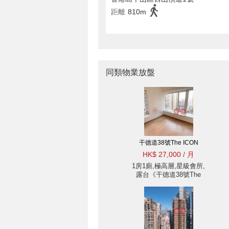
距離
810m
同類物業放盤
干德道38號The ICON
HK$ 27,000 / 月
1房1廁,極高層,星級會所,
露台《干德道38號The
ICON出租單位》