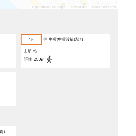
15
往
中環(中環渡輪碼頭)
山頂
站
距離
250m
處)