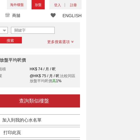
海外樓盤
放盤
登入
註冊
商舖
ENGLISH
搜索
更多搜索選項
放盤平均呎價
面積
HK$ 74 / 月 / 呎
業
@HK$ 75 / 月 / 呎
比較同區
放盤平均呎價
高
1%
查詢類似樓盤
加入到我的心水名單
打印此頁