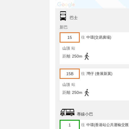
巴士
新巴
15
往
中環(交易廣場)
山頂
站
距離
250m
15B
往
灣仔 (會展新翼)
山頂
站
距離
250m
專線小巴
1
往
中環(香港站公共運輸交匯