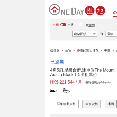
出租
出售
業主盤
建築面績
由
最細
搵樓盤
>
住宅
>
香港的出租樓盤
>
中區
>
已過期
4房5廁,星級會所,連車位The Mount
Austin Block 1-5出租單位
HK$ 221,544 / 月
HK$ 201,544 / 月
4
5
詳細物業資料
大廈資料
地圖