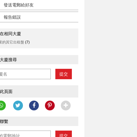
發送電郵給好友
報告錯誤
在相同大廈
業的其它出租盤
(7)
大廈搜尋
提交
此頁面
聯繫
提交