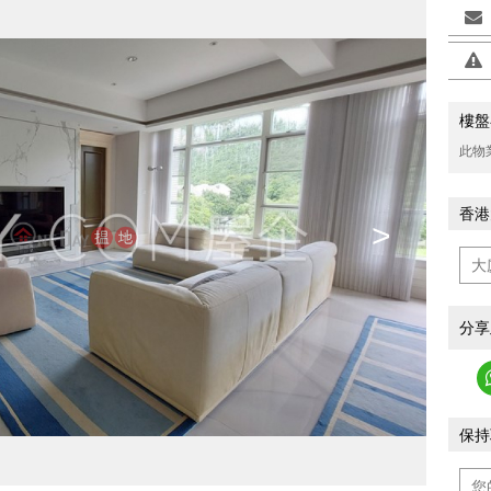
樓盤
此物
香港
>
分享
保持