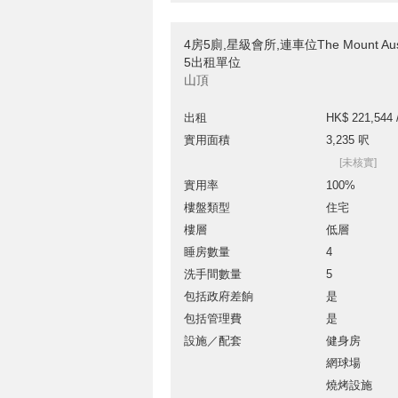
4房5廁,星級會所,連車位The Mount Austi
5出租單位
山頂
出租
HK$ 221,544 
實用面積
3,235 呎
[未核實]
實用率
100%
樓盤類型
住宅
樓層
低層
睡房數量
4
洗手間數量
5
包括政府差餉
是
包括管理費
是
設施／配套
健身房
網球場
燒烤設施