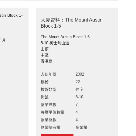
n Block 1-
大廈資料：The Mount Austin
Block 1-5
The Mount Austin Block 1-5
/ 月
8-10 柯士甸山道
山頂
中區
香港島
入伙年份
2002
樓齡
22
樓盤類型
住宅
街號
8-10
物業層數
7
每層單位數量
4
物業座數
4
物業擁有權
多業權