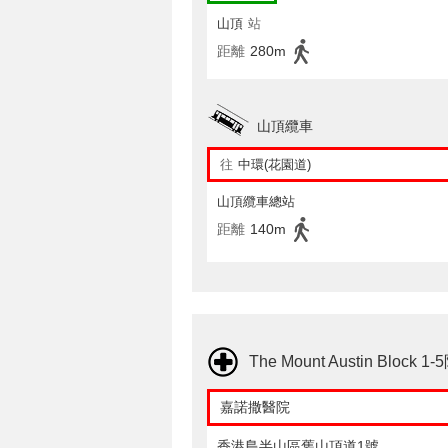
山頂
站
距離
280m
山頂纜車
往
中環(花園道)
山頂纜車總站
距離
140m
The Mount Austin Block
嘉諾撒醫院
香港島半山區舊山頂道1號