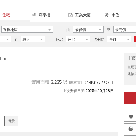
住宅
寫字樓
工業大廈
車位
選擇地區
由
最低價
至
最高價
至
最大
睡房
睡房
洗手間
任何
山頂
山頂
實用
此物
實用面積
3,235
呎
[未核實]
@HK$ 75
/ 呎 / 月
上次升價日期
2025年10月28日
街景