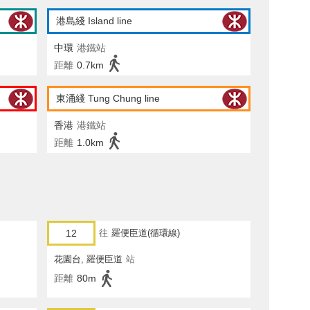
港島綫 Island line
中環
港鐵站
距離
0.7km
東涌綫 Tung Chung line
香港
港鐵站
距離
1.0km
12
往
羅便臣道(循環線)
花園台, 羅便臣道
站
距離
80m