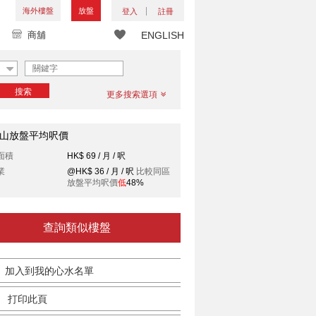
海外樓盤
放盤
登入
註冊
商舖
ENGLISH
搜索
更多搜索選項
山放盤平均呎價
面積
HK$ 69 / 月 / 呎
業
@HK$ 36 / 月 / 呎
比較同區
放盤平均呎價
低
48%
查詢類似樓盤
加入到我的心水名單
打印此頁