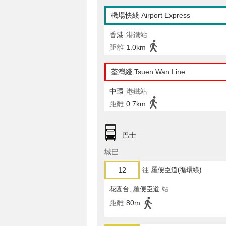
機場快綫 Airport Express
香港
港鐵站
距離
1.0km
荃灣綫 Tsuen Wan Line
中環
港鐵站
距離
0.7km
巴士
城巴
12
往
羅便臣道(循環線)
花園台, 羅便臣道
站
距離
80m