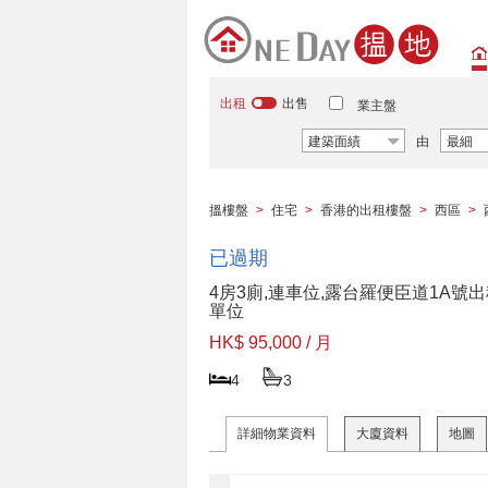
出租
出售
業主盤
建築面績
由
最細
搵樓盤
>
住宅
>
香港的出租樓盤
>
西區
>
已過期
4房3廁,連車位,露台羅便臣道1A號
單位
HK$ 95,000 / 月
4
3
詳細物業資料
大廈資料
地圖