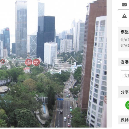
樓盤
此物
此物
>
香港
分享
保持