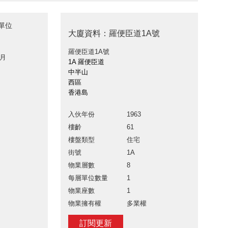
單位
大廈資料：羅便臣道1A號
羅便臣道1A號
 月
1A 羅便臣道
中半山
西區
香港島
入伙年份
1963
樓齡
61
樓盤類型
住宅
街號
1A
物業層數
8
每層單位數量
1
物業座數
1
物業擁有權
多業權
訂閱更新