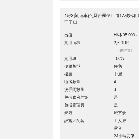
4房3廁,連車位,露台羅便臣道1A號出租
中半山
出租
HK$ 95,000 /
實用面積
2,626 呎
[未核實]
實用率
100%
樓盤類型
住宅
樓層
中層
睡房數量
4
洗手間數量
3
包括政府差餉
是
包括管理費
是
景觀
城市景
設施／配套
工人房
露台
24小時安保