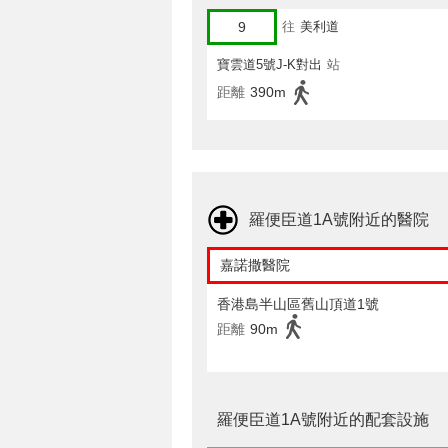
9
往
美利道
寶雲道5號J-K對出
站
距離
390m
羅便臣道1A號附近的醫院
嘉諾撒醫院
香港島半山區舊山頂道1號
距離
90m
羅便臣道1A號附近的配套設施