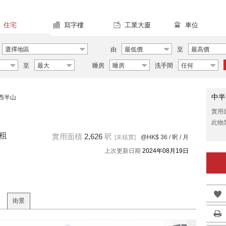
住宅
寫字樓
工業大廈
車位
選擇地區
由
最低價
至
最高價
至
最大
睡房
睡房
洗手間
任何
中半
西半山
實用
此物
出租
實用面積
2,626
呎
[未核實]
@HK$ 36
/ 呎 / 月
上次更新日期
2024年08月19日
街景