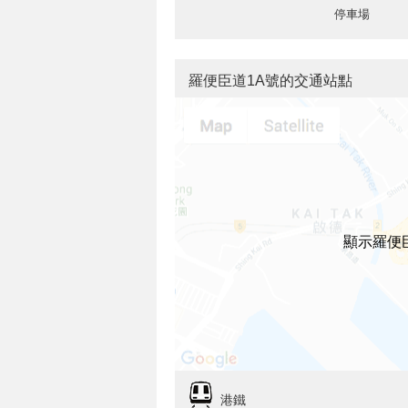
停車場
羅便臣道1A號的交通站點
顯示羅便
港鐵