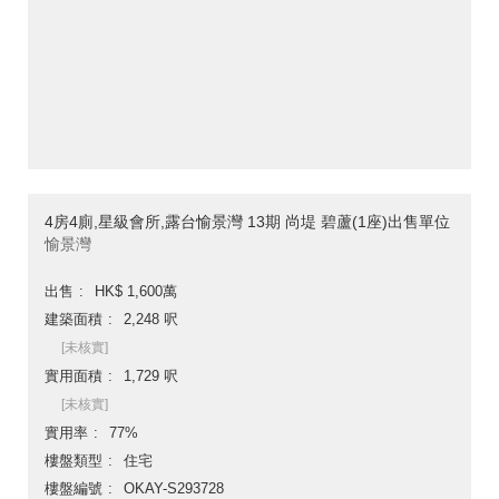
4房4廁,星級會所,露台愉景灣 13期 尚堤 碧蘆(1座)出售單位
愉景灣
出售
HK$ 1,600萬
建築面積
2,248 呎
[未核實]
實用面積
1,729 呎
[未核實]
實用率
77%
樓盤類型
住宅
樓盤編號
OKAY-S293728