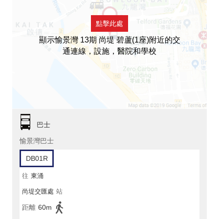
點擊此處
顯示愉景灣 13期 尚堤 碧蘆(1座)附近的交
通連線，設施，醫院和學校
巴士
愉景灣巴士
DB01R
往
東涌
尚堤交匯處
站
距離
60m