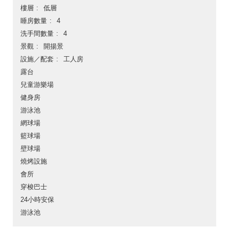
樓層
低層
睡房數量
4
洗手間數量
4
景觀
開揚景
設施／配套
工人房
露台
兒童游樂場
健身房
游泳池
網球場
籃球場
壁球場
燒烤設施
會所
穿梭巴士
24小時安保
游泳池