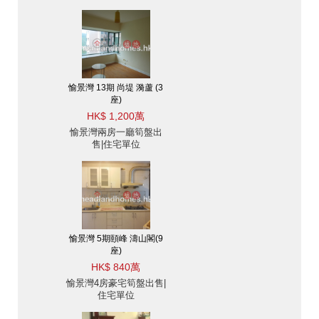
愉景灣 13期 尚堤 漪蘆 (3
座)
HK$ 1,200萬
愉景灣兩房一廳筍盤出
售|住宅單位
愉景灣 5期頤峰 濤山閣(9
座)
HK$ 840萬
愉景灣4房豪宅筍盤出售|
住宅單位