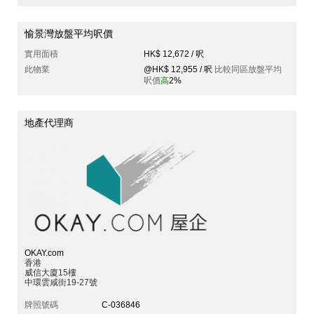
愉景灣放盤平均呎價
實用面積
HK$ 12,672 / 呎
此物業
@HK$ 12,955 / 呎
比較同區放盤平均
呎價
高
2%
地產代理商
OKAY.com
香港
威信大廈15樓
中環雲咸街19-27號
牌照號碼
C-036846