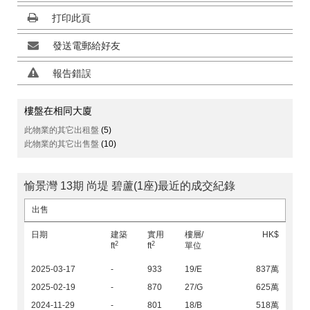
打印此頁
發送電郵給好友
報告錯誤
樓盤在相同大廈
此物業的其它出租盤
(5)
此物業的其它出售盤
(10)
愉景灣 13期 尚堤 碧蘆(1座)最近的成交紀錄
出售
日期
建築
實用
樓層/
HK$
2
2
ft
ft
單位
2025-03-17
-
933
19/E
837萬
2025-02-19
-
870
27/G
625萬
2024-11-29
-
801
18/B
518萬