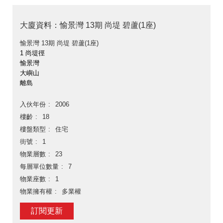
大廈資料：愉景灣 13期 尚堤 碧蘆(1座)
愉景灣 13期 尚堤 碧蘆(1座)
1 尚堤徑
愉景灣
大嶼山
離島
入伙年份
2006
樓齡
18
樓盤類型
住宅
街號
1
物業層數
23
每層單位數量
7
物業座數
1
物業擁有權
多業權
訂閱更新