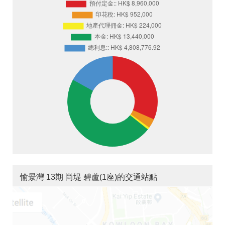
愉景灣 13期 尚堤 碧蘆(1座)的交通站點