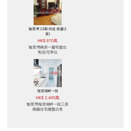
愉景灣 13期 尚堤 碧蘆(1
座)
HK$ 870萬
愉景灣兩房一廳筍盤出
售|住宅單位
海澄湖畔一段
HK$ 2,400萬
愉景灣海澄湖畔一段三房
兩廳住宅樓盤出售