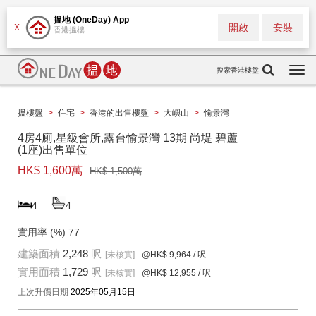
搵地 (OneDay) App
開啟
安裝
X
香港搵樓
搜索香港樓盤
Togg
navi
搵樓盤
>
住宅
>
香港的出售樓盤
>
大嶼山
>
愉景灣
4房4廁,星級會所,露台愉景灣 13期 尚堤 碧蘆
(1座)出售單位
HK$ 1,600萬
HK$ 1,500萬
4
4
實用率 (%)
77
建築面積
2,248
呎
[未核實]
@HK$ 9,964
/ 呎
實用面積
1,729
呎
[未核實]
@HK$ 12,955
/ 呎
上次升價日期
2025年05月15日