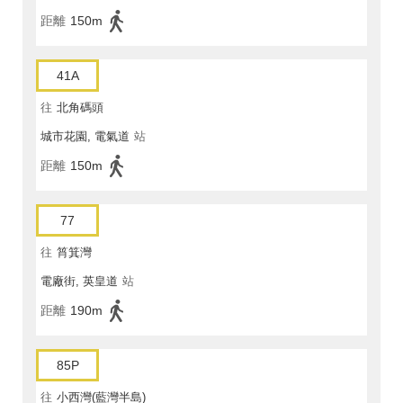
距離
150m
41A
往
北角碼頭
城市花園, 電氣道
站
距離
150m
77
往
筲箕灣
電廠街, 英皇道
站
距離
190m
85P
往
小西灣(藍灣半島)