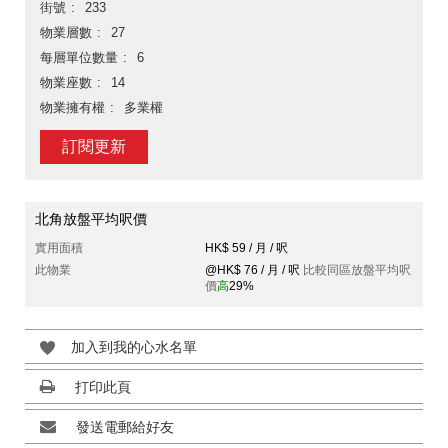
街號
233
物業層數
27
每層單位數量
6
物業座數
14
物業擁有權
多業權
訂閱更新
北角放盤平均呎價
實用面積
HK$ 59 / 月 / 呎
此物業
@HK$ 76 / 月 / 呎
比較同區放盤平均呎
價
高
29%
加入到我的心水名單
打印此頁
發送電郵給好友