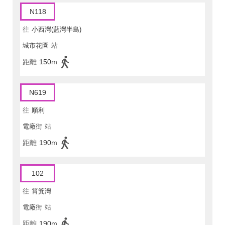
N118
往
小西灣(藍灣半島)
城市花園
站
距離
150m
N619
往
順利
電廠街
站
距離
190m
102
往
筲箕灣
電廠街
站
距離
190m