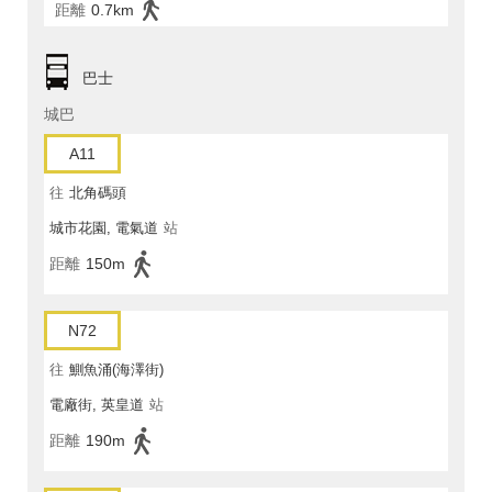
距離
0.7km
巴士
城巴
A11
往
北角碼頭
城市花園, 電氣道
站
距離
150m
N72
往
鰂魚涌(海澤街)
電廠街, 英皇道
站
距離
190m