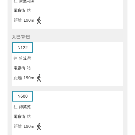
往
康盛花園
電廠街
站
距離
190m
九巴/新巴
N122
往
筲箕灣
電廠街
站
距離
190m
N680
往
錦英苑
電廠街
站
距離
190m