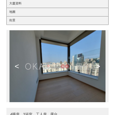
大廈資料
地圖
街景
<
>
4睡房，3浴室，工人房，露台