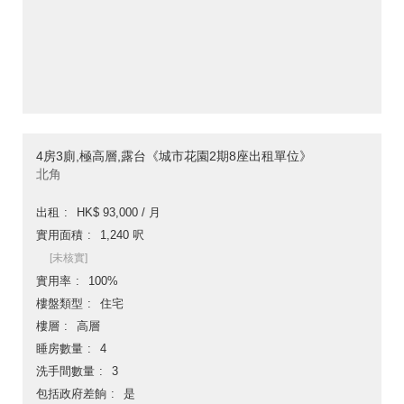
4房3廁,極高層,露台《城市花園2期8座出租單位》
北角
出租
HK$ 93,000 / 月
實用面積
1,240 呎
[未核實]
實用率
100%
樓盤類型
住宅
樓層
高層
睡房數量
4
洗手間數量
3
包括政府差餉
是