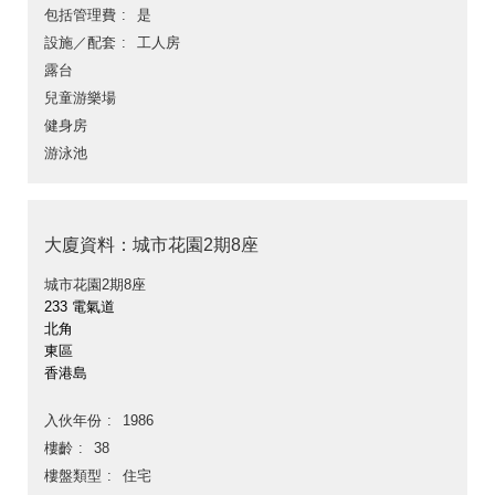
包括管理費
是
設施／配套
工人房
露台
兒童游樂場
健身房
游泳池
大廈資料：城市花園2期8座
城市花園2期8座
233 電氣道
北角
東區
香港島
入伙年份
1986
樓齡
38
樓盤類型
住宅