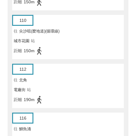
距離
150m
110
往
尖沙咀(麼地道)(循環線)
城市花園
站
距離
150m
112
往
北角
電廠街
站
距離
190m
116
往
鰂魚涌