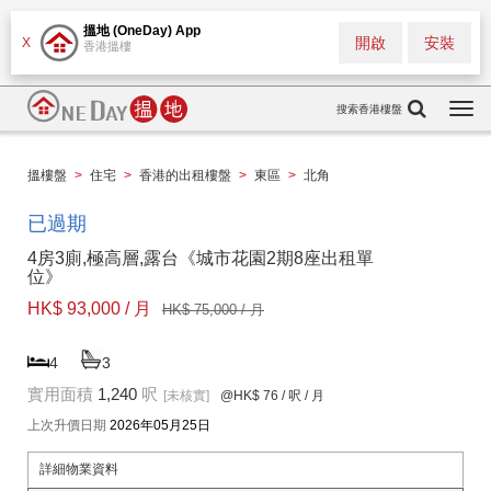
搵地 (OneDay) App
開啟
安裝
X
香港搵樓
搜索香港樓盤
Togg
navi
搵樓盤
>
住宅
>
香港的出租樓盤
>
東區
>
北角
已過期
4房3廁,極高層,露台《城市花園2期8座出租單
位》
HK$ 93,000 / 月
HK$ 75,000 / 月
4
3
實用面積
1,240
呎
[未核實]
@HK$ 76
/ 呎 / 月
上次升價日期
2026年05月25日
詳細物業資料