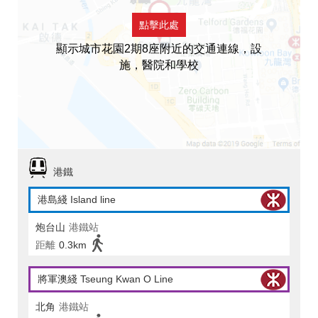
點擊此處
顯示城市花園2期8座附近的交通連線，設
施，醫院和學校
港鐵
港島綫 Island line
炮台山
港鐵站
距離
0.3km
將軍澳綫 Tseung Kwan O Line
北角
港鐵站