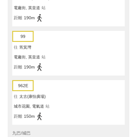
電廠街, 英皇道
站
距離
190m
99
往
筲箕灣
電廠街, 英皇道
站
距離
190m
962E
往
太古(康怡廣場)
城市花園, 電氣道
站
距離
150m
九巴/城巴