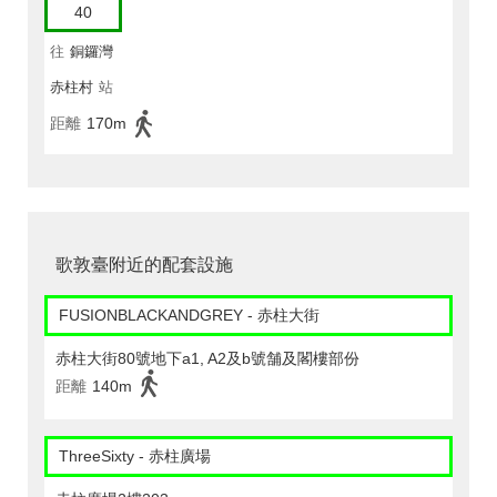
40
往
銅鑼灣
赤柱村
站
距離
170m
歌敦臺附近的配套設施
FUSIONBLACKANDGREY - 赤柱大街
赤柱大街80號地下a1, A2及b號舗及閣樓部份
距離
140m
ThreeSixty - 赤柱廣場