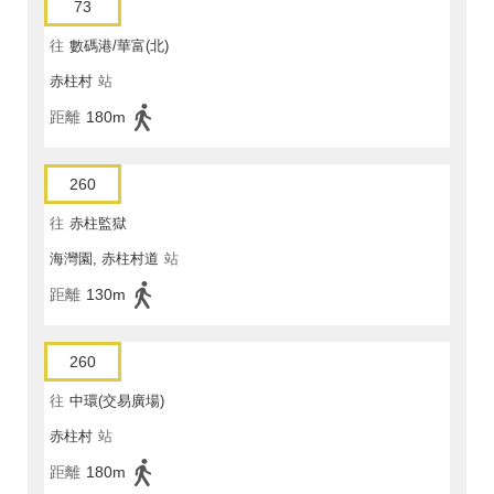
73
往
數碼港/華富(北)
赤柱村
站
距離
180m
260
往
赤柱監獄
海灣園, 赤柱村道
站
距離
130m
260
往
中環(交易廣場)
赤柱村
站
距離
180m