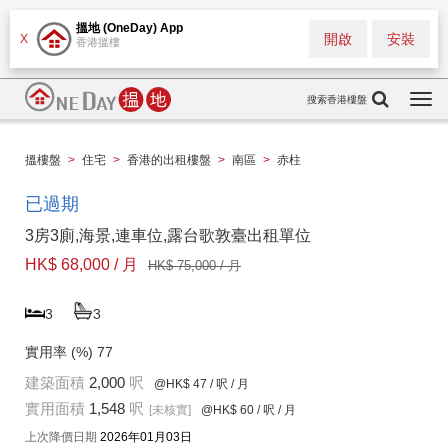
搵地 (OneDay) App
開啟
安裝
X
香港搵樓
搜索香港樓盤
Togg
navi
搵樓盤
>
住宅
>
香港的出租樓盤
>
南區
>
赤柱
已過期
3房3廁,海景,連車位,露台歌敦臺出租單位
HK$ 68,000 / 月
HK$ 75,000 / 月
3
3
實用率 (%)
77
建築面積
2,000
呎
@HK$ 47
/ 呎 / 月
實用面積
1,548
呎
[未核實]
@HK$ 60
/ 呎 / 月
上次降價日期
2026年01月03日