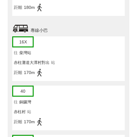
距離
180m
專線小巴
16X
往
柴灣站
赤柱灘道大潭村對出
站
距離
170m
40
往
銅鑼灣
赤柱村
站
距離
170m