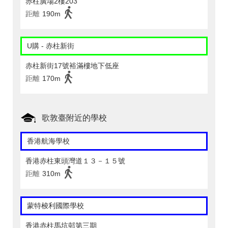
赤柱廣場2樓203
距離
190m
U購 - 赤柱新街
赤柱新街17號裕滿樓地下低座
距離
170m
歌敦臺附近的學校
香港航海學校
香港赤柱東頭灣道１３－１５號
距離
310m
蒙特梭利國際學校
香港赤柱馬坑邨第三期