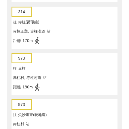
314
往
赤柱(循環線)
赤柱正灘, 赤柱灘道
站
距離
170m
973
往
赤柱
赤柱村, 赤柱村道
站
距離
180m
973
往
尖沙咀東(麼地道)
赤柱村
站