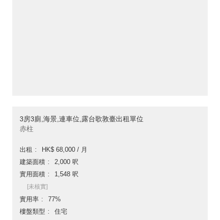
3房3廁,海景,連車位,露台歌敦臺出租單位
赤柱
出租
HK$ 68,000 / 月
建築面積
2,000 呎
實用面積
1,548 呎
[未核實]
實用率
77%
樓盤類型
住宅