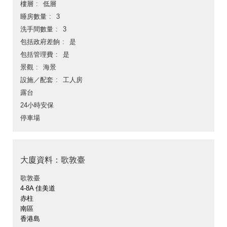
樓層
低層
睡房數量
3
洗手間數量
3
包括政府差餉
是
包括管理費
是
景觀
海景
設施／配套
工人房
露台
24小時安保
停車場
大廈資料：歌敦臺
歌敦臺
4-8A 佳美道
赤柱
南區
香港島