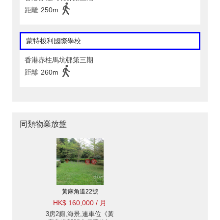
距離
250m
蒙特梭利國際學校
香港赤柱馬坑邨第三期
距離
260m
同類物業放盤
黃麻角道22號
HK$ 160,000 / 月
3房2廁,海景,連車位《黃