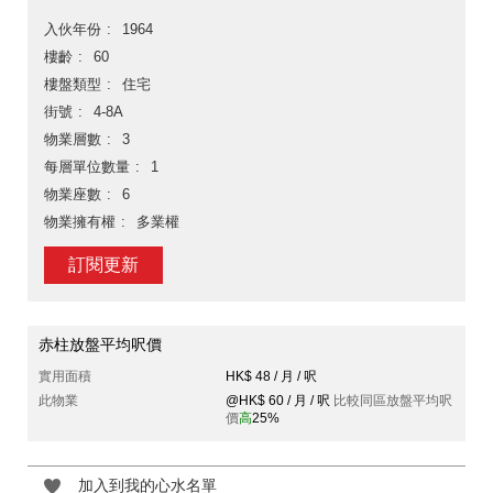
入伙年份
1964
樓齡
60
樓盤類型
住宅
街號
4-8A
物業層數
3
每層單位數量
1
物業座數
6
物業擁有權
多業權
訂閱更新
赤柱放盤平均呎價
實用面積
HK$ 48 / 月 / 呎
此物業
@HK$ 60 / 月 / 呎
比較同區放盤平均呎
價
高
25%
加入到我的心水名單