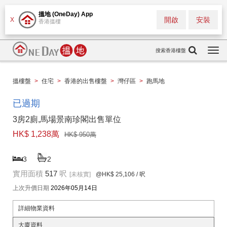
搵地 (OneDay) App
開啟
安裝
X
香港搵樓
搜索香港樓盤
Togg
navi
搵樓盤
>
住宅
>
香港的出售樓盤
>
灣仔區
>
跑馬地
已過期
3房2廁,馬場景南珍閣出售單位
HK$ 1,238萬
HK$ 950萬
3
2
實用面積
517
呎
[未核實]
@HK$ 25,106
/ 呎
上次升價日期
2026年05月14日
詳細物業資料
大廈資料