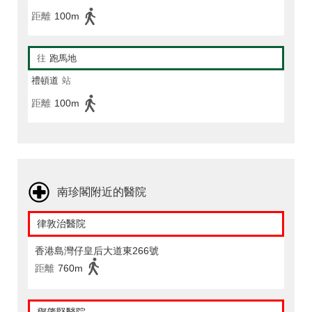
距離
100m
往
跑馬地
禮頓道
站
距離
100m
南珍閣附近的醫院
律敦治醫院
香港島灣仔皇后大道東266號
距離
760m