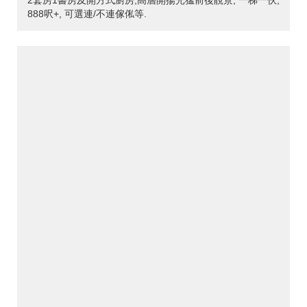
2套房1書房及開方式廚房,高層開揚光猛前後靚景, 一梯一伙,
888呎+, 可選連/不連傢俬等.