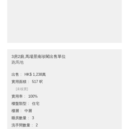
3房2廁,馬場景南珍閣出售單位
跑馬地
出售
HK$ 1,238萬
實用面積
517 呎
[未核實]
實用率
100%
樓盤類型
住宅
樓層
中層
睡房數量
3
洗手間數量
2