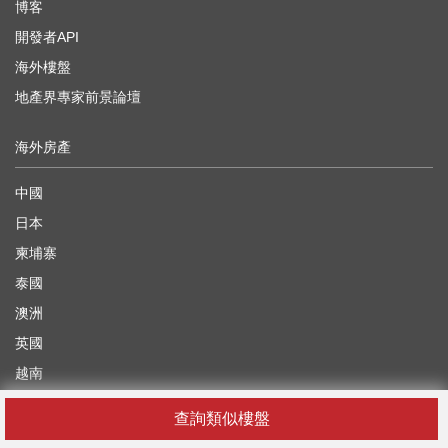
博客
開發者API
海外樓盤
地產界專家前景論壇
海外房產
中國
日本
柬埔寨
泰國
澳洲
英國
越南
阿拉伯聯合酋長國
查詢類似樓盤