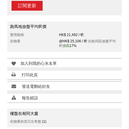
訂閱更新
跑馬地放盤平均呎價
實用面積
HK$ 21,492 / 呎
此物業
@HK$ 25,106 / 呎
比較同區放盤平均
呎價
高
17%
加入到我的心水名單
打印此頁
發送電郵給好友
報告錯誤
樓盤在相同大廈
此物業的其它出售盤
(1)