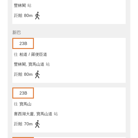
豐林閣
站
距離
80m
新巴
23B
往
柏道 / 羅便臣道
豐林閣, 寶馬山道
站
距離
80m
23B
往
寶馬山
賽西湖大廈, 寶馬山道
站
距離
70m