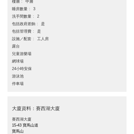
樓層
中層
睡房數量
3
洗手間數量
2
包括政府差餉
是
包括管理費
是
設施／配套
工人房
露台
兒童游樂場
網球場
24小時安保
游泳池
停車場
大廈資料：賽西湖大廈
賽西湖大廈
15-43 寶馬山道
寶馬山