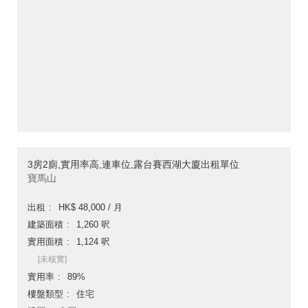
3房2廁,實用率高,連車位,露台賽西湖大廈出租單位
寶馬山
出租
HK$ 48,000 / 月
建築面積
1,260 呎
實用面積
1,124 呎
[未核實]
實用率
89%
樓盤類型
住宅