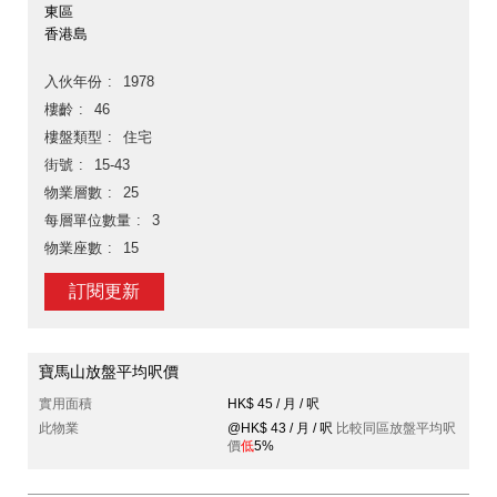
東區
香港島
入伙年份
1978
樓齡
46
樓盤類型
住宅
街號
15-43
物業層數
25
每層單位數量
3
物業座數
15
訂閱更新
寶馬山放盤平均呎價
實用面積
HK$ 45 / 月 / 呎
此物業
@HK$ 43 / 月 / 呎
比較同區放盤平均呎
價
低
5%