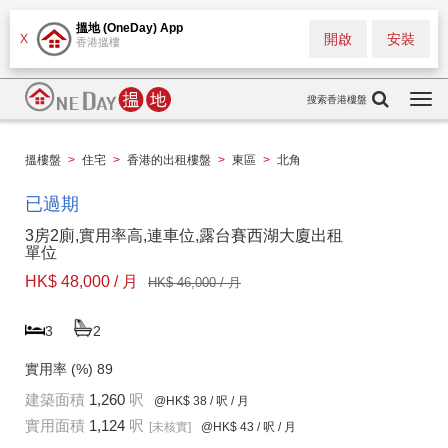
搵地 (OneDay) App
開啟
安裝
X
香港搵樓
搜索香港樓盤
Togg
navi
搵樓盤
>
住宅
>
香港的出租樓盤
>
東區
>
北角
已過期
3房2廁,實用率高,連車位,露台賽西湖大廈出租
單位
HK$ 48,000 / 月
HK$ 46,000 / 月
3
2
實用率 (%)
89
建築面積
1,260
呎
@HK$ 38
/ 呎 / 月
實用面積
1,124
呎
[未核實]
@HK$ 43
/ 呎 / 月