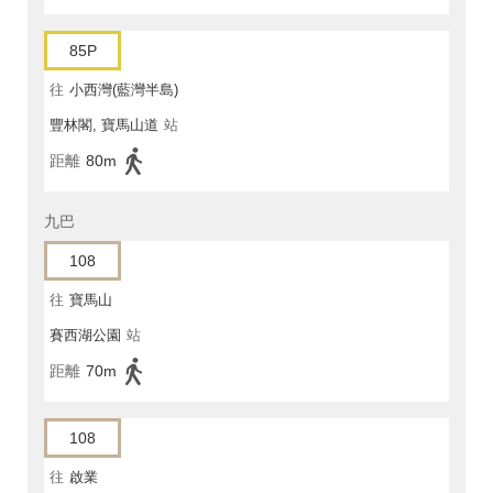
85P
往
小西灣(藍灣半島)
豐林閣, 寶馬山道
站
距離
80m
九巴
108
往
寶馬山
賽西湖公園
站
距離
70m
108
往
啟業