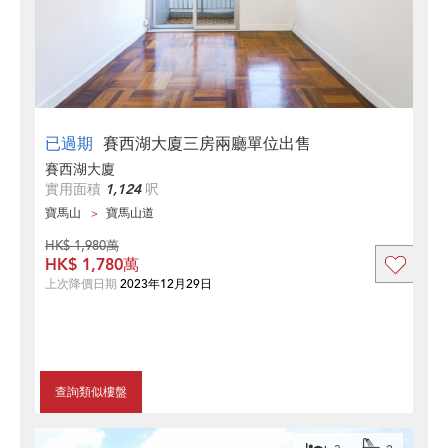
已過期
賽西湖大廈三房兩廳單位出售
賽西湖大廈
實用面積
1,124
呎
寶馬山
寶馬山道
HK$ 1,980萬
HK$ 1,780萬
上次降價日期
2023年12月29日
查詢類似樓盤