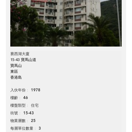
賽西湖大廈
15-43 寶馬山道
寶馬山
東區
香港島
1978
入伙年份
46
樓齡
住宅
樓盤類型
15-43
街號
25
物業層數
3
每層單位數量