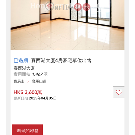
已過期
賽西湖大廈4房豪宅單位出售
賽西湖大廈
實用面積
1,467
呎
寶馬山
寶馬山道
HK$ 3,600萬
更新日期
2025年04月05日
查詢類似樓盤