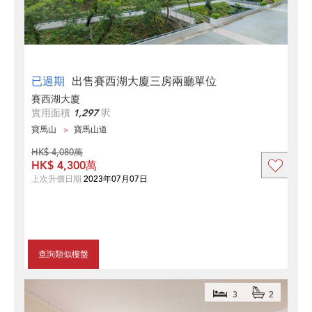
已過期
出售賽西湖大廈三房兩廳單位
賽西湖大廈
實用面積
1,297
呎
寶馬山
寶馬山道
HK$ 4,080萬
HK$ 4,300萬
上次升價日期
2023年07月07日
查詢類似樓盤
3
2