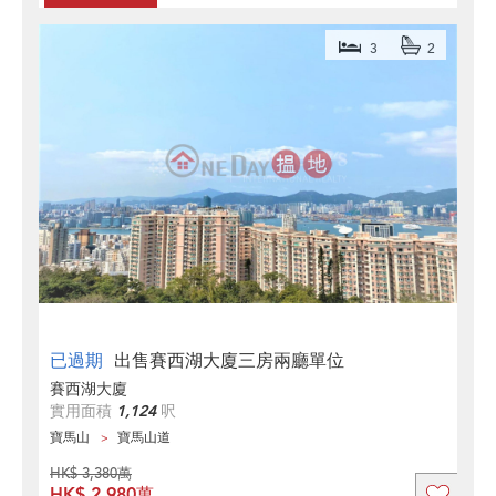
3
2
已過期
出售賽西湖大廈三房兩廳單位
賽西湖大廈
實用面積
1,124
呎
寶馬山
寶馬山道
HK$ 3,380萬
HK$ 2,980萬