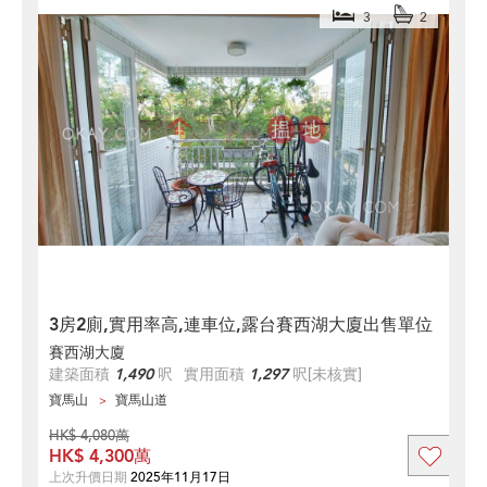
3
2
3房2廁,實用率高,連車位,露台賽西湖大廈出售單位
賽西湖大廈
建築面積
1,490
呎
實用面積
1,297
呎
[未核實]
寶馬山
寶馬山道
HK$ 4,080萬
HK$ 4,300萬
上次升價日期
2025年11月17日