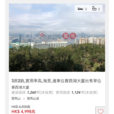
3
2
3房2廁,實用率高,海景,連車位賽西湖大廈出售單位
賽西湖大廈
建築面積
1,260
呎
[未核實]
實用面積
1,124
呎
[未核實]
寶馬山
寶馬山道
HK$ 4,500萬
HK$ 4,998萬