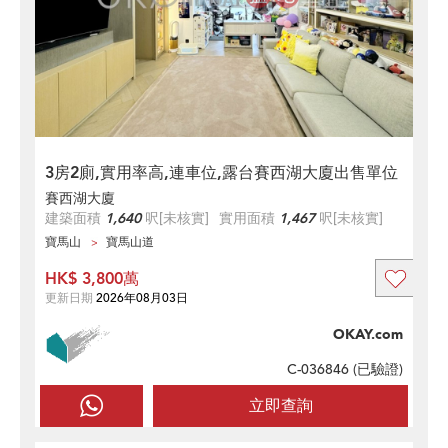
3房2廁,實用率高,連車位,露台賽西湖大廈出售單位
賽西湖大廈
建築面積
1,640
呎
[未核實]
實用面積
1,467
呎
[未核實]
寶馬山
寶馬山道
HK$ 3,800萬
更新日期
2026年08月03日
OKAY.com
C-036846 (
已驗證
)
立即查詢