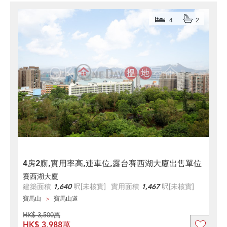
4
2
4房2廁,實用率高,連車位,露台賽西湖大廈出售單位
賽西湖大廈
建築面積
1,640
呎
[未核實]
實用面積
1,467
呎
[未核實]
寶馬山
寶馬山道
HK$ 3,500萬
HK$ 3,988萬