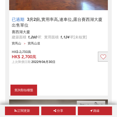
已過期
3房2廁,實用率高,連車位,露台賽西湖大廈
出售單位
賽西湖大廈
建築面積
1,260
呎
實用面積
1,124
呎
[未核實]
寶馬山
寶馬山道
HK$ 2,750萬
HK$ 2,700萬
上次降價日期
2022年06月30日
查詢類似樓盤
3
2
訂閱更新
分享
路線