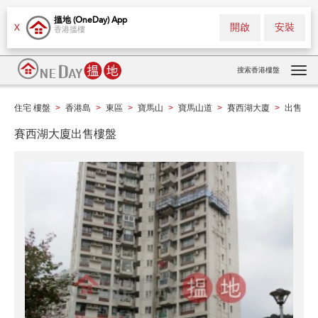
搵地 (OneDay) App
開啟
安裝
X
香港搵樓
搜索香港樓盤
Tog
navi
住宅 樓盤
香港島
東區
寶馬山
寶馬山道
賽西湖大廈
出售
>
>
>
>
>
>
賽西湖大廈出售樓盤