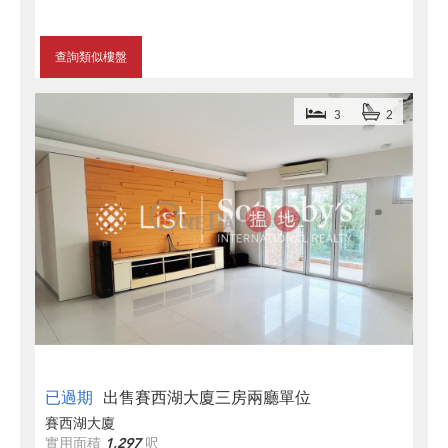
查詢類似樓盤
3
2
已過期
出售賽西湖大廈三房兩廳單位
賽西湖大廈
實用面積
1,297
呎