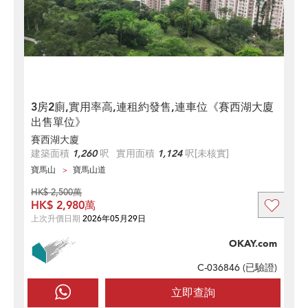
3房2廁,實用率高,連租約發售,連車位《賽西湖大廈
出售單位》
賽西湖大廈
建築面積
1,260
呎
實用面積
1,124
呎
[未核實]
寶馬山
寶馬山道
HK$ 2,500萬
HK$ 2,980萬
上次升價日期
2026年05月29日
OKAY.com
C-036846 (
已驗證
)
立即查詢