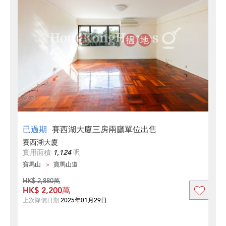
已過期
賽西湖大廈三房兩廳單位出售
賽西湖大廈
實用面積
1,124
呎
寶馬山
寶馬山道
HK$ 2,880萬
HK$ 2,200萬
上次降價日期
2025年01月29日