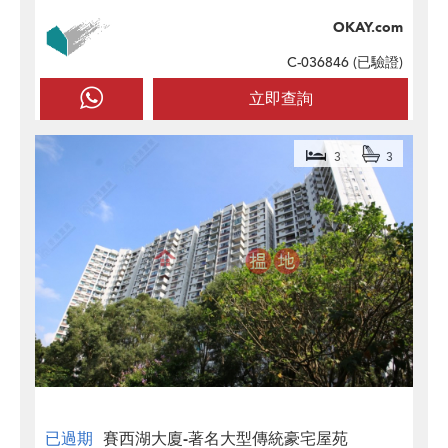
OKAY.com
C-036846 (
已驗證
)
立即查詢
3
3
已過期
賽西湖大廈-著名大型傳統豪宅屋苑