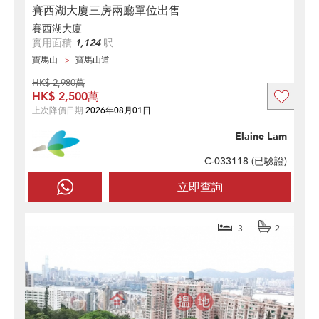
賽西湖大廈三房兩廳單位出售
賽西湖大廈
實用面積
1,124
呎
寶馬山
寶馬山道
HK$ 2,980萬
HK$ 2,500萬
上次降價日期
2026年08月01日
Elaine Lam
C-033118 (
已驗證
)
立即查詢
3
2