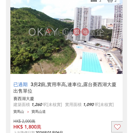
3
2
已過期
3房2廁,實用率高,連車位,露台賽西湖大廈
出售單位
賽西湖大廈
建築面積
1,260
呎
[未核實]
實用面積
1,090
呎
[未核實]
寶馬山
寶馬山道
HK$ 2,000萬
HK$ 1,800萬
上次降價日期
2024年01月06日