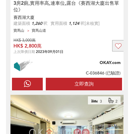
3房2廁,實用率高,連車位,露台《賽西湖大廈出售單
位》
賽西湖大廈
建築面積
1,260
呎
實用面積
1,124
呎
[未核實]
寶馬山
寶馬山道
HK$ 3,000萬
HK$ 2,800萬
上次降價日期
2023年09月01日
OKAY.com
C-036846 (
已驗證
)
立即查詢
3
2