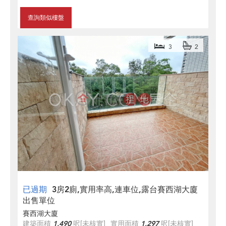
查詢類似樓盤
3
2
已過期
3房2廁,實用率高,連車位,露台賽西湖大廈
出售單位
賽西湖大廈
建築面積
1,490
呎
[未核實]
實用面積
1,297
呎
[未核實]