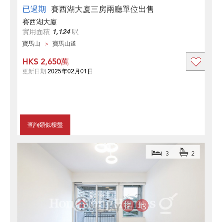
已過期
賽西湖大廈三房兩廳單位出售
賽西湖大廈
實用面積
1,124
呎
寶馬山
寶馬山道
HK$ 2,650萬
更新日期
2025年02月01日
查詢類似樓盤
3
2