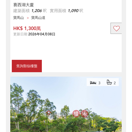
賽西湖大廈
建築面積
1,206
呎
實用面積
1,090
呎
寶馬山
寶馬山道
HK$ 1,300萬
更新日期
2026年04月08日
查詢類似樓盤
3
2