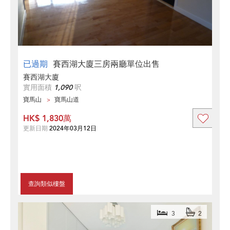
已過期
賽西湖大廈三房兩廳單位出售
賽西湖大廈
實用面積
1,090
呎
寶馬山
寶馬山道
HK$ 1,830萬
更新日期
2024年03月12日
查詢類似樓盤
3
2