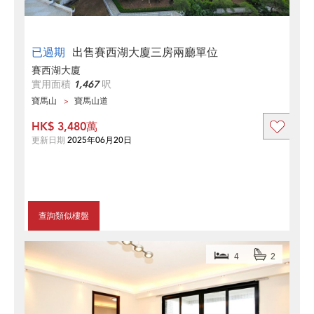
已過期
出售賽西湖大廈三房兩廳單位
賽西湖大廈
實用面積
1,467
呎
寶馬山
寶馬山道
HK$ 3,480萬
更新日期
2025年06月20日
查詢類似樓盤
4
2