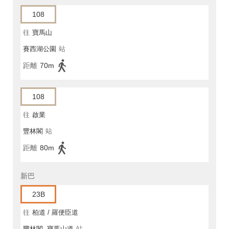
108
往
寶馬山
賽西湖公園
站
距離
70m
108
往
啟業
豐林閣
站
距離
80m
新巴
23B
往
柏道 / 羅便臣道
豐林閣, 寶馬山道
站