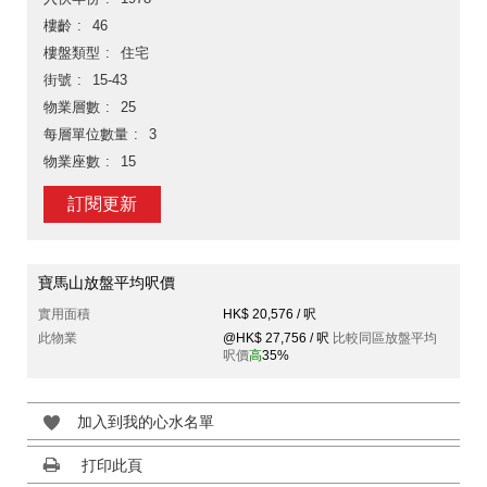
樓齡
46
樓盤類型
住宅
街號
15-43
物業層數
25
每層單位數量
3
物業座數
15
訂閱更新
寶馬山放盤平均呎價
實用面積
HK$ 20,576 / 呎
此物業
@HK$ 27,756 / 呎
比較同區放盤平均
呎價
高
35%
加入到我的心水名單
打印此頁