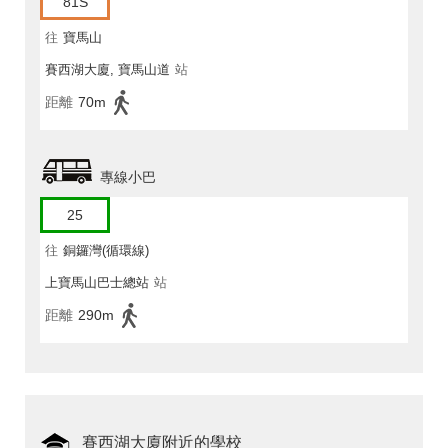
81S
往
寶馬山
賽西湖大廈, 寶馬山道
站
距離
70m
專線小巴
25
往
銅鑼灣(循環線)
上寶馬山巴士總站
站
距離
290m
賽西湖大廈附近的學校