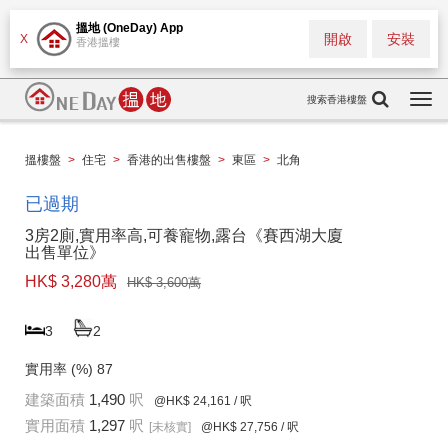
搵地 (OneDay) App
開啟
安裝
X
香港搵樓
搜索香港樓盤
Togg
navi
搵樓盤
>
住宅
>
香港的出售樓盤
>
東區
>
北角
已過期
3房2廁,實用率高,可養寵物,露台《賽西湖大廈
出售單位》
HK$ 3,280萬
HK$ 3,600萬
3
2
實用率 (%)
87
建築面積
1,490
呎
@HK$ 24,161
/ 呎
實用面積
1,297
呎
[未核實]
@HK$ 27,756
/ 呎