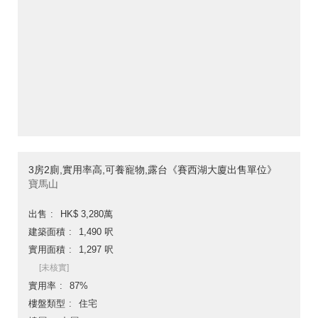
3房2廁,實用率高,可養寵物,露台《賽西湖大廈出售單位》
寶馬山
出售
HK$ 3,280萬
建築面積
1,490 呎
實用面積
1,297 呎
[未核實]
實用率
87%
樓盤類型
住宅