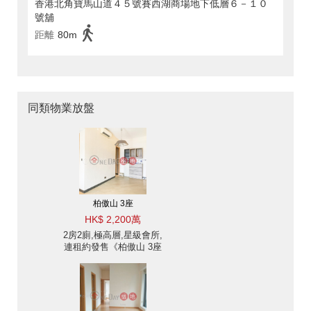
香港北角寶馬山道４５號賽西湖商場地下低層６－１０
號舖
距離
80m
同類物業放盤
柏傲山 3座
HK$ 2,200萬
2房2廁,極高層,星級會所,
連租約發售《柏傲山 3座
出售單位》