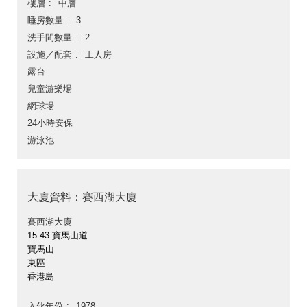
樓層
中層
睡房數量
3
洗手間數量
2
設施／配套
工人房
露台
兒童游樂場
網球場
24小時安保
游泳池
大廈資料：賽西湖大廈
賽西湖大廈
15-43 寶馬山道
寶馬山
東區
香港島
入伙年份
1978