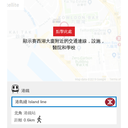
點擊此處
顯示賽西湖大廈附近的交通連線，設施，
醫院和學校
港鐵
港島綫 Island line
北角
港鐵站
距離
0.6km