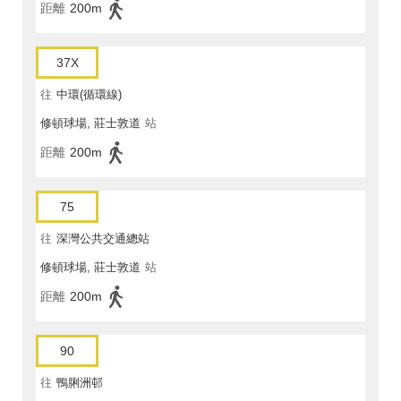
距離
200m
37X
往
中環(循環線)
修頓球場, 莊士敦道
站
距離
200m
75
往
深灣公共交通總站
修頓球場, 莊士敦道
站
距離
200m
90
往
鴨脷洲邨