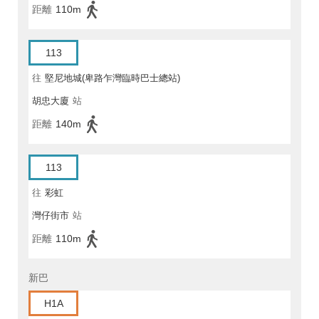
距離
110m
113
往
堅尼地城(卑路乍灣臨時巴士總站)
胡忠大廈
站
距離
140m
113
往
彩虹
灣仔街市
站
距離
110m
新巴
H1A