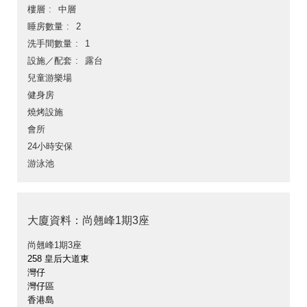
樓層
中層
睡房數量
2
洗手間數量
1
設施／配套
露台
兒童游樂場
健身房
燒烤設施
會所
24小時安保
游泳池
大廈資料：尚翹峰1期3座
尚翹峰1期3座
258 皇后大道東
灣仔
灣仔區
香港島