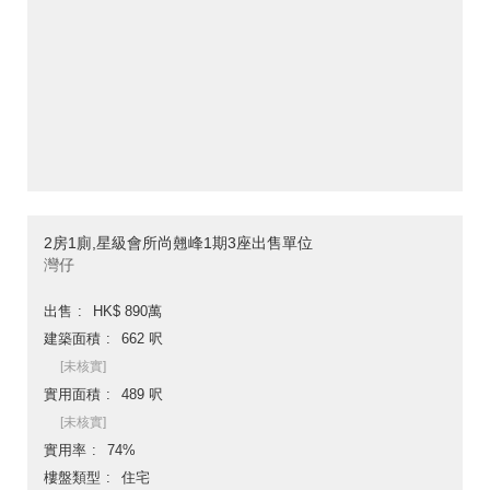
2房1廁,星級會所尚翹峰1期3座出售單位
灣仔
出售
HK$ 890萬
建築面積
662 呎
[未核實]
實用面積
489 呎
[未核實]
實用率
74%
樓盤類型
住宅