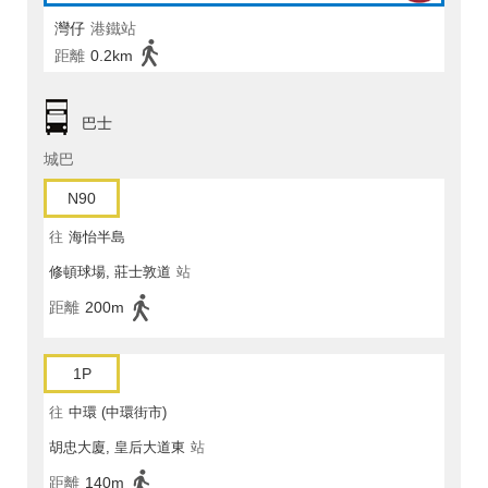
灣仔
港鐵站
距離
0.2km
巴士
城巴
N90
往
海怡半島
修頓球場, 莊士敦道
站
距離
200m
1P
往
中環 (中環街市)
胡忠大廈, 皇后大道東
站
距離
140m