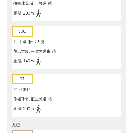
修頓球場, 莊士敦道
站
距離
200m
90C
往
中環 (怡和大廈)
胡忠大廈, 皇后大道東
站
距離
140m
97
往
利東邨
修頓球場, 莊士敦道
站
距離
200m
九巴