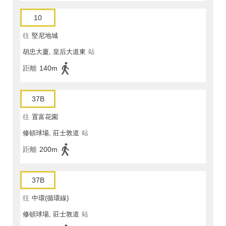
10
往
堅尼地城
胡忠大廈, 皇后大道東
站
距離
140m
37B
往
置富花園
修頓球場, 莊士敦道
站
距離
200m
37B
往
中環(循環線)
修頓球場, 莊士敦道
站