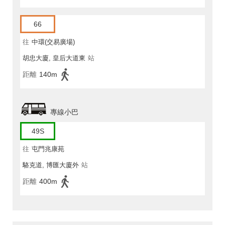
66
往
中環(交易廣場)
胡忠大廈, 皇后大道東
站
距離
140m
專線小巴
49S
往
屯門兆康苑
駱克道, 博匯大廈外
站
距離
400m