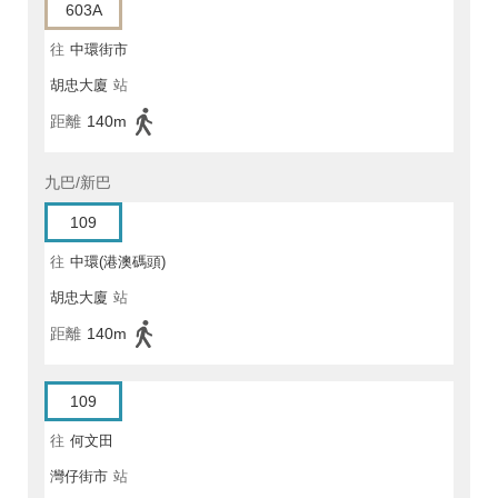
603A
往
中環街市
胡忠大廈
站
距離
140m
九巴/新巴
109
往
中環(港澳碼頭)
胡忠大廈
站
距離
140m
109
往
何文田
灣仔街市
站