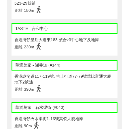
b23-29號鋪
距離
150m
TASTE - 合和中心
香港灣仔皇后大道東183 號合和中心地下及地庫
距離
230m
華潤萬家 - 謝斐道 (#144)
香港謝斐道117-119號, 告士打道77-79號華比富通大廈
地下2號舖
距離
390m
華潤萬家 - 石水渠街 (#040)
香港灣仔石水渠街1-13號其發大廈地庫
距離
90m