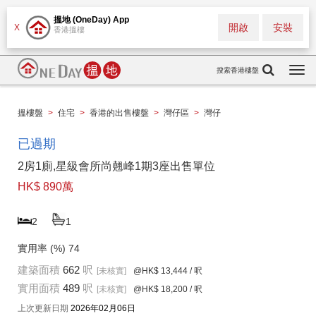
搵地 (OneDay) App
開啟
安裝
X
香港搵樓
搜索香港樓盤
Togg
navi
搵樓盤
>
住宅
>
香港的出售樓盤
>
灣仔區
>
灣仔
已過期
2房1廁,星級會所尚翹峰1期3座出售單位
HK$ 890萬
2
1
實用率 (%)
74
建築面積
662
呎
[未核實]
@HK$ 13,444
/ 呎
實用面積
489
呎
[未核實]
@HK$ 18,200
/ 呎
上次更新日期
2026年02月06日