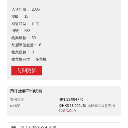
入伙年份
2006
樓齡
18
樓盤類型
住宅
街號
258
物業層數
39
每層單位數量
6
物業座數
3
物業擁有權
多業權
訂閱更新
灣仔放盤平均呎價
實用面積
HK$ 23,084 / 呎
此物業
@HK$ 18,200 / 呎
比較同區放盤平均
呎價
低
21%
加入到我的心水名單