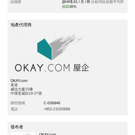
此物業
@HK$ 61 / 月 / 呎
比較同區放盤平均呎
價
高
36%
地產代理商
OKAY.com
香港
威信大廈15樓
中環雲咸街19-27號
牌照號碼
C-036846
電話
+852-21020888
發布者
OKAY.com