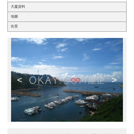
大廈資料
地圖
街景
<
>