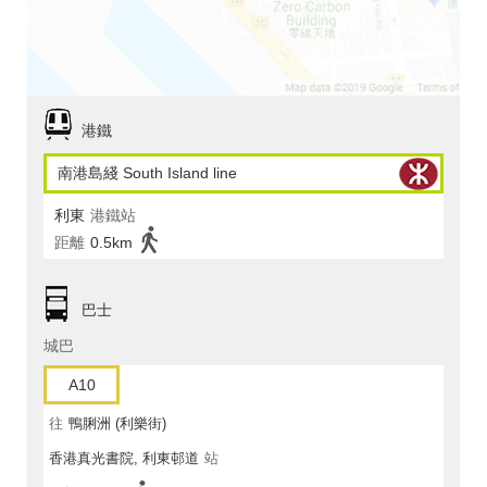
港鐵
南港島綫 South Island line
利東
港鐵站
距離
0.5km
巴士
城巴
A10
往
鴨脷洲 (利樂街)
香港真光書院, 利東邨道
站