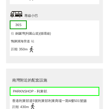
專線小巴
36S
往
銅鑼灣(利園山道)(循環線)
鴨脷洲海旁道
站
距離
350m
南灣附近的配套設施
PARKNSHOP - 利東邨.
香港利東邨道5號利東邨利東商場一期4樓501號舖
距離
430m