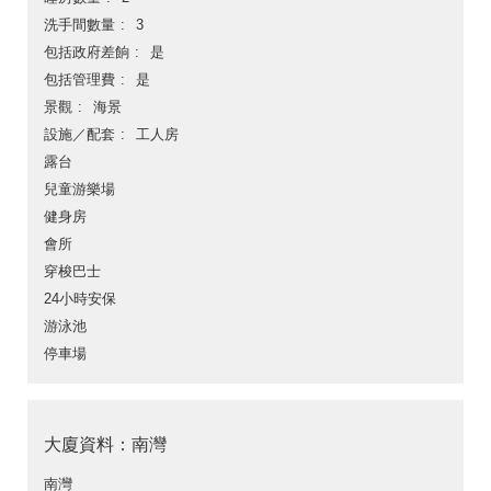
洗手間數量
3
包括政府差餉
是
包括管理費
是
景觀
海景
設施／配套
工人房
露台
兒童游樂場
健身房
會所
穿梭巴士
24小時安保
游泳池
停車場
大廈資料：南灣
南灣