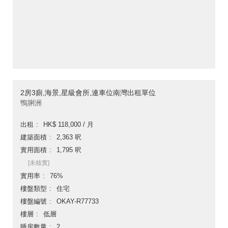
2房3廁,海景,星級會所,連車位南灣出租單位
鴨脷洲
出租
HK$ 118,000 / 月
建築面積
2,363 呎
實用面積
1,795 呎
[未核實]
實用率
76%
樓盤類型
住宅
樓盤編號
OKAY-R77733
樓層
低層
睡房數量
2