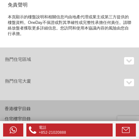
免責聲明
本頁顯示的樓盤說明和相關信息均由地產代理或業主或第三方提供的
樓盤資料。OneDay不保證或對其準確性或完整性承擔任何責任。請聯
絡放盤者獲取更多詳細信息。您訪問和使用本協議內容的風險由您自
行承擔。
熱門住宅區域
熱門住宅大廈
香港樓宇目錄
住宅樓宇目錄
電話
商業樓宇目錄
+852-21020888