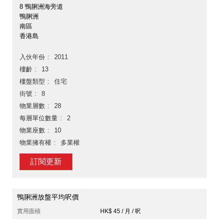
8 鴨脷洲海旁道
鴨脷洲
南區
香港島
入伙年份
2011
樓齡
13
樓盤類型
住宅
街號
8
物業層數
28
每層單位數量
2
物業座數
10
物業擁有權
多業權
訂閱更新
鴨脷洲放盤平均呎價
實用面積
HK$ 45 / 月 / 呎