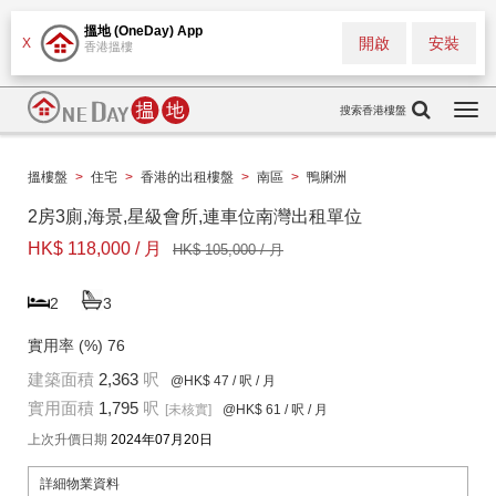
搵地 (OneDay) App
開啟
安裝
X
香港搵樓
搜索香港樓盤
Togg
navi
搵樓盤
>
住宅
>
香港的出租樓盤
>
南區
>
鴨脷洲
2房3廁,海景,星級會所,連車位南灣出租單位
HK$ 118,000 / 月
HK$ 105,000 / 月
2
3
實用率 (%)
76
建築面積
2,363
呎
@HK$ 47
/ 呎 / 月
實用面積
1,795
呎
[未核實]
@HK$ 61
/ 呎 / 月
上次升價日期
2024年07月20日
詳細物業資料