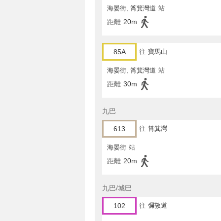
海晏街, 筲箕灣道
站
距離
20m
85A
往
寶馬山
海晏街, 筲箕灣道
站
距離
30m
九巴
613
往
筲箕灣
海晏街
站
距離
20m
九巴/城巴
102
往
彌敦道