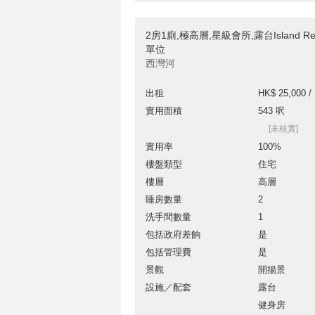
2房1廁,極高層,星級會所,露台Island Re
單位
西灣河
出租
HK$ 25,000 /
實用面積
543 呎
[未核實]
實用率
100%
樓盤類型
住宅
樓層
高層
睡房數量
2
洗手間數量
1
包括政府差餉
是
包括管理費
是
景觀
開揚景
設施／配套
露台
健身房