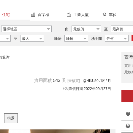
住宅
寫字樓
工業大廈
車位
選擇地區
由
最低價
至
最高價
至
最大
睡房
睡房
洗手間
任何
西灣
筲箕灣
實用
此物
實用面積
543
呎
[未核實]
@HK$ 50
/ 呎 / 月
上次降價日期
2022年09月27日
街景