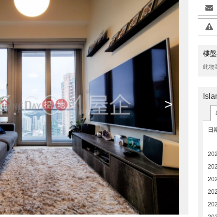
樓盤
此物
Is
>
日
20
20
20
20
20