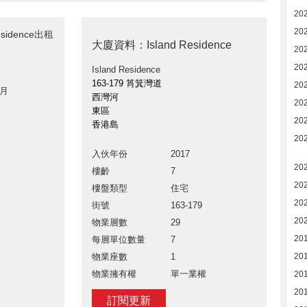
20
20
sidence出租
大廈資料：Island Residence
20
20
Island Residence
163-179 筲箕灣道
20
 月
西灣河
20
東區
202
香港島
202
入伙年份
2017
20
樓齡
7
20
樓盤類型
住宅
20
街號
163-179
20
物業層數
29
20
每層單位數量
7
物業座數
1
20
物業擁有權
單一業權
20
201
訂閱更新