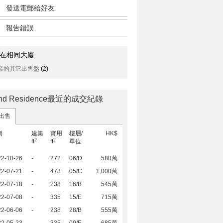
發送電郵給好友
報告錯誤
在相同大廈
業的其它出售盤
(2)
land Residence最近的成交紀錄
出售
期
建築
實用
樓層/
HK$
2
2
ft
ft
單位
22-10-26
-
272
06/D
580萬
22-07-21
-
478
05/C
1,000萬
22-07-18
-
238
16/B
545萬
22-07-08
-
335
15/E
715萬
22-06-06
-
238
28/B
555萬