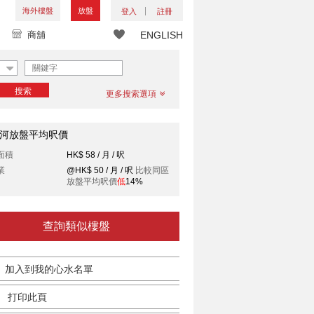
海外樓盤
放盤
登入
註冊
商舖
ENGLISH
搜索
更多搜索選項
河放盤平均呎價
面積
HK$ 58 / 月 / 呎
業
@HK$ 50 / 月 / 呎
比較同區
放盤平均呎價
低
14%
查詢類似樓盤
加入到我的心水名單
打印此頁