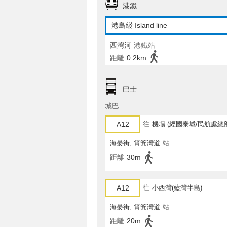
港鐵
港島綫 Island line
西灣河
港鐵站
距離
0.2km
巴士
城巴
A12
往
機場 (經國泰城/民航處總
海晏街, 筲箕灣道
站
距離
30m
A12
往
小西灣(藍灣半島)
海晏街, 筲箕灣道
站
距離
20m