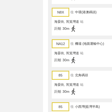
N8X
往
中環(港澳碼頭)
海晏街, 筲箕灣道
站
距離
30m
NA12
往
機場 (地面運輸中心)
海晏街, 筲箕灣道
站
距離
30m
85
往
北角碼頭
海晏街, 筲箕灣道
站
距離
30m
85
往
小西灣(藍灣半島)