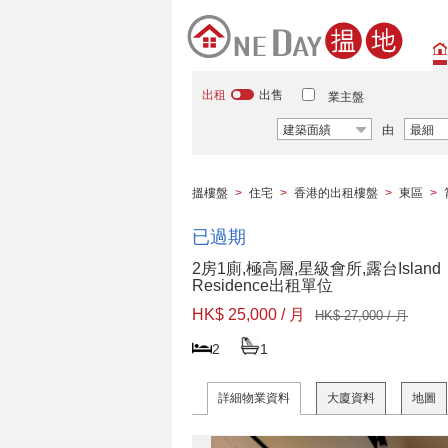
出租
出售
業主盤
建築面績
由
最細
搵樓盤
>
住宅
>
香港的出租樓盤
>
東區
>
已過期
2房1廁,極高層,星級會所,露台Island
Residence出租單位
HK$ 25,000 / 月
HK$ 27,000 / 月
2
1
詳細物業資料
大廈資料
地圖