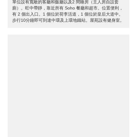
單位設有寬敞的客廳和飯廳以及2 間睡房（主人房自設套
廁）。旺中帶靜，靠近所有 Soho 餐廳和超市。位置便利，
有 2 個出入口。1 個位於荷李活道，1 個位於皇后大道中。
步行10分鐘即可到達中環及上環地鐵站。屋苑設有健身室。