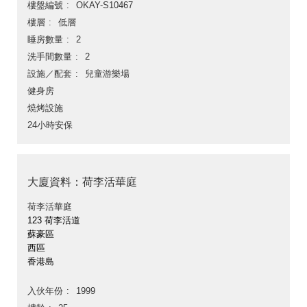
樓盤編號
OKAY-S10467
樓層
低層
睡房數量
2
洗手間數量
2
設施／配套
兒童游樂場
健身房
燒烤設施
24小時安保
大廈資料：荷李活華庭
荷李活華庭
123 荷李活道
蘇豪區
西區
香港島
入伙年份
1999