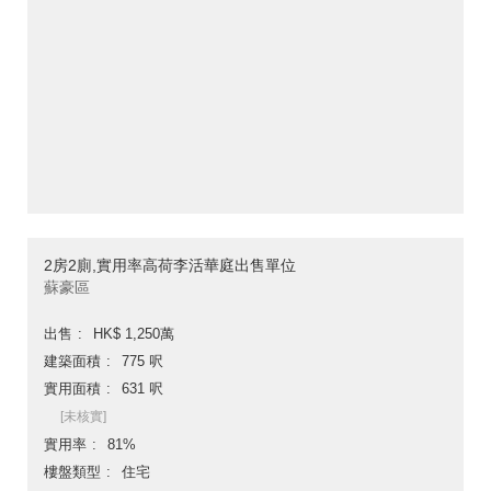
2房2廁,實用率高荷李活華庭出售單位
蘇豪區
出售
HK$ 1,250萬
建築面積
775 呎
實用面積
631 呎
[未核實]
實用率
81%
樓盤類型
住宅