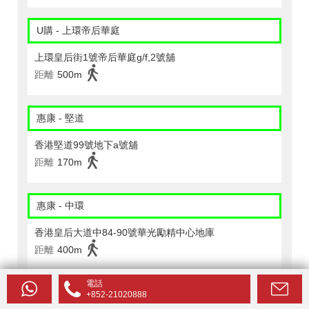
U購 - 上環帝后華庭
上環皇后街1號帝后華庭g/f,2號舖
距離
500m
惠康 - 堅道
香港堅道99號地下a號舖
距離
170m
惠康 - 中環
香港皇后大道中84-90號華光勵精中心地庫
距離
400m
電話
惠康 - 金利大廈
+852-21020888