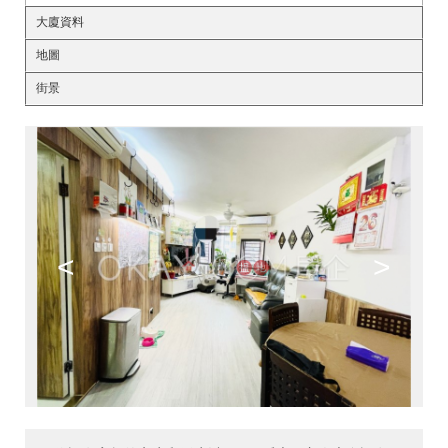
大廈資料
地圖
街景
<
>