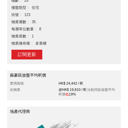
樓齡
25
樓盤類型
住宅
街號
123
物業層數
35
每層單位數量
8
物業座數
1
物業擁有權
多業權
訂閱更新
蘇豪區放盤平均呎價
實用面積
HK$ 24,442 / 呎
此物業
@HK$ 19,810 / 呎
比較同區放盤平均
呎價
低
19%
地產代理商