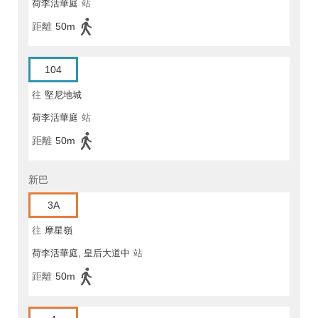
荷李活華庭
站
距離
50m
104
往
堅尼地城
荷李活華庭
站
距離
50m
新巴
3A
往
摩星嶺
荷李活華庭, 皇后大道中
站
距離
50m