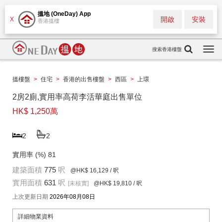
搵地 (OneDay) App
開啟
安裝
X
香港搵樓
搜索香港樓盤
Togg
navi
搵樓盤
>
住宅
>
香港的出售樓盤
>
西區
>
上環
2房2廁,實用率高荷李活華庭出售單位
HK$ 1,250萬
2
2
實用率 (%)
81
建築面積
775
呎
@HK$ 16,129
/ 呎
實用面積
631
呎
[未核實]
@HK$ 19,810
/ 呎
上次更新日期
2026年08月08日
詳細物業資料