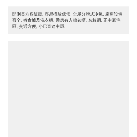
開則長方客飯廳, 容易擺放傢俬. 全屋分體式冷氣, 廚房設備
齊全, 煮食爐及洗衣機, 睡房有入牆衣櫃, 名校網, 正中豪宅
區, 交通方便, 小巴直達中環.