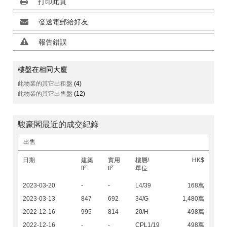
打印此頁
發送電郵給好友
報告錯誤
樓盤在相同大廈
此物業的其它出租盤
(4)
此物業的其它出售盤
(12)
駿豪閣最近的成交紀錄
出售
日期
建築
實用
樓層/
HK$
2
2
ft
ft
單位
2023-03-20
-
-
L4/39
168萬
2023-03-13
847
692
34/G
1,480萬
2022-12-16
995
814
20/H
498萬
2022-12-16
-
-
CPL1/19
498萬