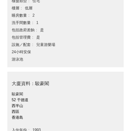
樓盤類型
住宅
樓層
低層
睡房數量
2
洗手間數量
1
包括政府差餉
是
包括管理費
是
設施／配套
兒童游樂場
24小時安保
游泳池
大廈資料：駿豪閣
駿豪閣
52 干德道
西半山
西區
香港島
入伙年份
1993