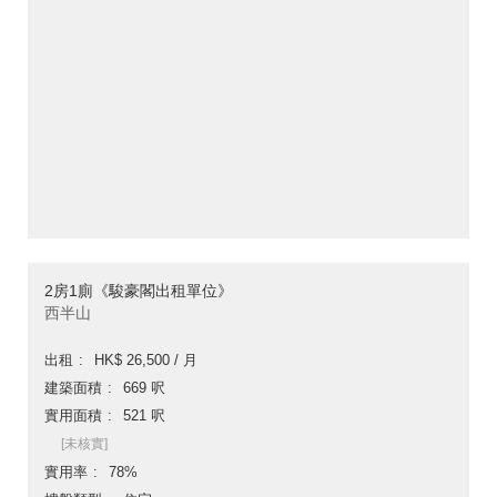
2房1廁《駿豪閣出租單位》
西半山
出租
HK$ 26,500 / 月
建築面積
669 呎
實用面積
521 呎
[未核實]
實用率
78%