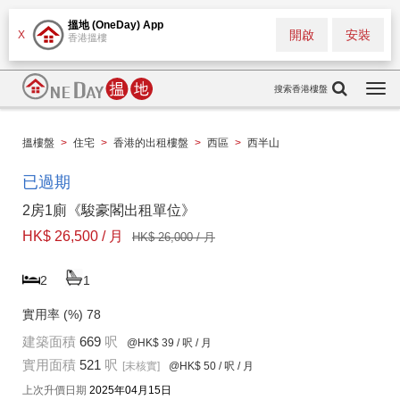
搵地 (OneDay) App
開啟
安裝
X
香港搵樓
搜索香港樓盤
Togg
navi
搵樓盤
>
住宅
>
香港的出租樓盤
>
西區
>
西半山
已過期
2房1廁《駿豪閣出租單位》
HK$ 26,500 / 月
HK$ 26,000 / 月
2
1
實用率 (%)
78
建築面積
669
呎
@HK$ 39
/ 呎 / 月
實用面積
521
呎
[未核實]
@HK$ 50
/ 呎 / 月
上次升價日期
2025年04月15日