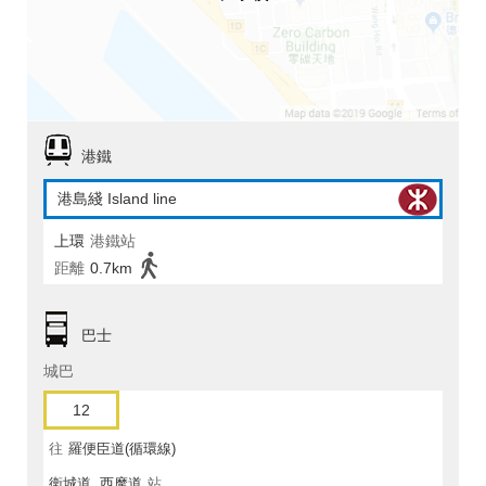
港鐵
港島綫 Island line
上環
港鐵站
距離
0.7km
巴士
城巴
12
往
羅便臣道(循環線)
衛城道, 西摩道
站