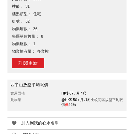
樓齡
31
樓盤類型
住宅
街號
52
物業層數
36
每層單位數量
8
物業座數
1
物業擁有權
多業權
訂閱更新
西半山放盤平均呎價
實用面積
HK$ 67 / 月 / 呎
此物業
@HK$ 50 / 月 / 呎
比較同區放盤平均呎
價
低
26%
加入到我的心水名單