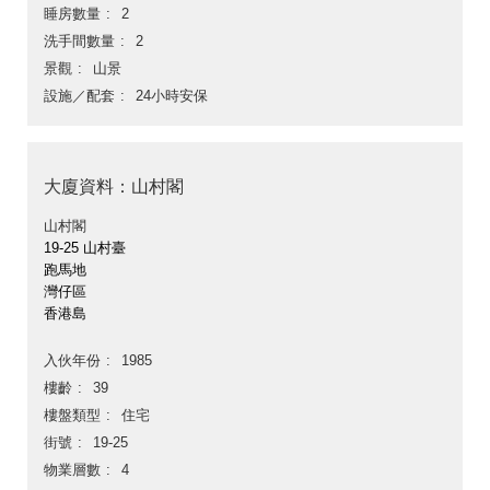
睡房數量
2
洗手間數量
2
景觀
山景
設施／配套
24小時安保
大廈資料：山村閣
山村閣
19-25 山村臺
跑馬地
灣仔區
香港島
入伙年份
1985
樓齡
39
樓盤類型
住宅
街號
19-25
物業層數
4