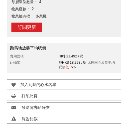
每層單位數量
4
物業座數
2
物業擁有權
多業權
訂閱更新
跑馬地放盤平均呎價
實用面積
HK$ 21,492 / 呎
此物業
@HK$ 18,293 / 呎
比較同區放盤平均
呎價
低
15%
加入到我的心水名單
打印此頁
發送電郵給好友
報告錯誤