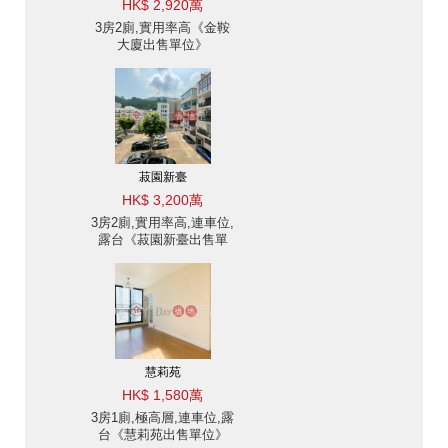
HK$ 2,920萬
3房2廁,實用率高《金鞍
大廈出售單位》
菽園新臺
HK$ 3,200萬
3房2廁,實用率高,連車位,
露台《菽園新臺出售單
位》
慧莉苑
HK$ 1,580萬
3房1廁,極高層,連車位,露
台《慧莉苑出售單位》