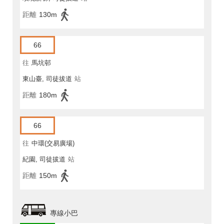
距離
130m
66
往
馬坑邨
東山臺, 司徒拔道
站
距離
180m
66
往
中環(交易廣場)
紀園, 司徒拔道
站
距離
150m
專線小巴