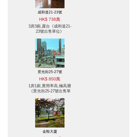
成和道21-23號
HK$ 738萬
3房3廁,露台《成和道21-
23號出售單位》
景光街25-27號
HK$ 850萬
1房1廁,實用率高,極高層
《景光街25-27號出售單
位》
金鞍大廈