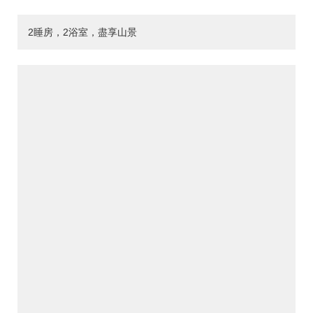
2睡房，2浴室，盡享山景