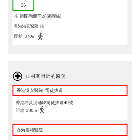
26
往
銅鑼灣(開平道)(循環線)
香港港安醫院
站
距離
370m
山村閣附近的醫院
香港港安醫院–司徒拔道
香港島黃泥涌峽司徒拔道40號
距離
380m
香港養和醫院