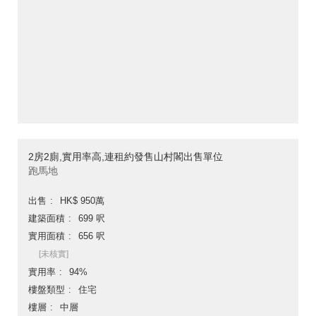
2房2廁,實用率高,連租約發售山村閣出售單位
跑馬地
出售
HK$ 950萬
建築面積
699 呎
實用面積
656 呎
[未核實]
實用率
94%
樓盤類型
住宅
樓層
中層