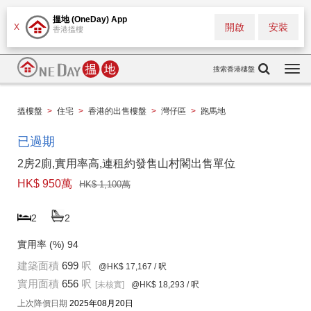
搵地 (OneDay) App
開啟
安裝
X
香港搵樓
搜索香港樓盤
Togg
navi
搵樓盤
>
住宅
>
香港的出售樓盤
>
灣仔區
>
跑馬地
已過期
2房2廁,實用率高,連租約發售山村閣出售單位
HK$ 950萬
HK$ 1,100萬
2
2
實用率 (%)
94
建築面積
699
呎
@HK$ 17,167
/ 呎
實用面積
656
呎
[未核實]
@HK$ 18,293
/ 呎
上次降價日期
2025年08月20日