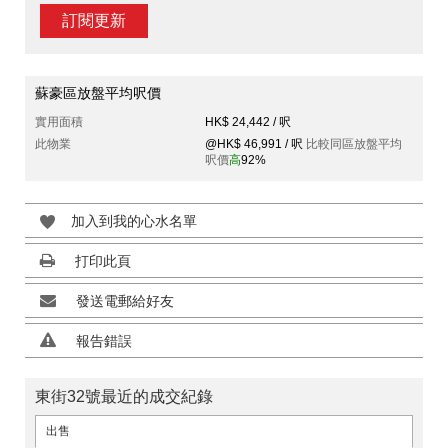
訂閱更新
蘇豪區放盤平均呎價
實用面積
HK$ 24,442 / 呎
此物業
@HK$ 46,991 / 呎
比較同區放盤平均
呎價
高
92%
加入到我的心水名單
打印此頁
發送電郵給好友
報告錯誤
東街32號最近的成交紀錄
出售