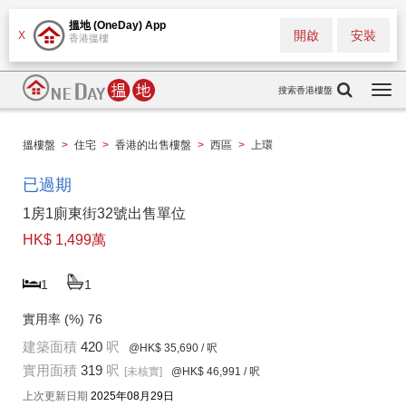
搵地 (OneDay) App
開啟
安裝
X
香港搵樓
搜索香港樓盤
Togg
navi
搵樓盤
>
住宅
>
香港的出售樓盤
>
西區
>
上環
已過期
1房1廁東街32號出售單位
HK$ 1,499萬
1
1
實用率 (%)
76
建築面積
420
呎
@HK$ 35,690
/ 呎
實用面積
319
呎
[未核實]
@HK$ 46,991
/ 呎
上次更新日期
2025年08月29日