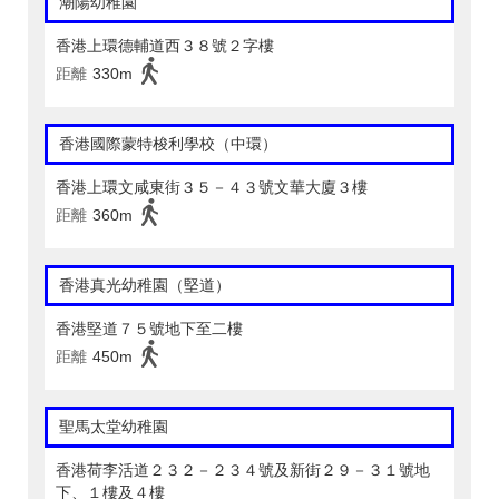
潮陽幼稚園
香港上環德輔道西３８號２字樓
距離
330m
香港國際蒙特梭利學校（中環）
香港上環文咸東街３５－４３號文華大廈３樓
距離
360m
香港真光幼稚園（堅道）
香港堅道７５號地下至二樓
距離
450m
聖馬太堂幼稚園
香港荷李活道２３２－２３４號及新街２９－３１號地
下、１樓及４樓