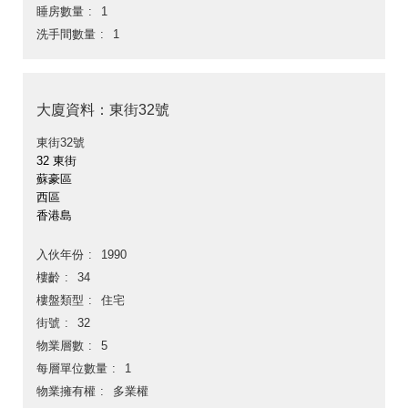
睡房數量
1
洗手間數量
1
大廈資料：東街32號
東街32號
32 東街
蘇豪區
西區
香港島
入伙年份
1990
樓齡
34
樓盤類型
住宅
街號
32
物業層數
5
每層單位數量
1
物業擁有權
多業權