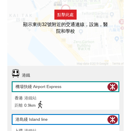
點擊此處
顯示東街32號附近的交通連線，設施，醫
院和學校
港鐵
機場快綫 Airport Express
香港
港鐵站
距離
0.9km
港島綫 Island line
上環
港鐵站