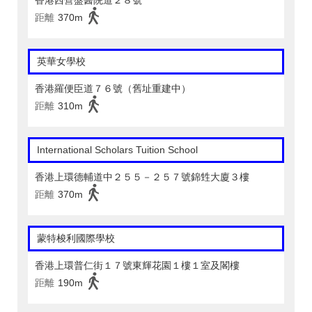
香港西營盤醫院道２８號
距離
370m
英華女學校
香港羅便臣道７６號（舊址重建中）
距離
310m
International Scholars Tuition School
香港上環德輔道中２５５－２５７號錦甡大廈３樓
距離
370m
蒙特梭利國際學校
香港上環普仁街１７號東輝花園１樓１室及閣樓
距離
190m