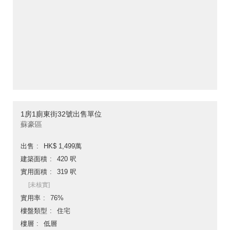
1房1廁東街32號出售單位
蘇豪區
出售
HK$ 1,499萬
建築面積
420 呎
實用面積
319 呎
[未核實]
實用率
76%
樓盤類型
住宅
樓層
低層