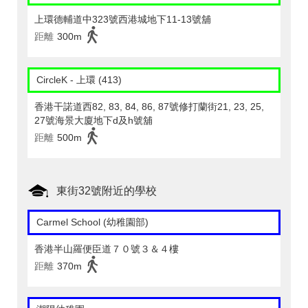
上環德輔道中323號西港城地下11-13號舖
距離
300m
CircleK - 上環 (413)
香港干諾道西82, 83, 84, 86, 87號修打蘭街21, 23, 25,
27號海景大廈地下d及h號舖
距離
500m
東街32號附近的學校
Carmel School (幼稚園部)
香港半山羅便臣道７０號３＆４樓
距離
370m