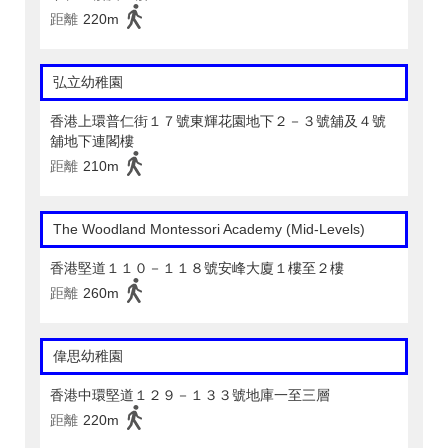
距離
220m
弘立幼稚園
香港上環普仁街１７號東輝花園地下２－３號舖及４號
舖地下連閣樓
距離
210m
The Woodland Montessori Academy (Mid-Levels)
香港堅道１１０－１１８號安峰大廈１樓至２樓
距離
260m
偉思幼稚園
香港中環堅道１２９－１３３號地庫一至三層
距離
220m