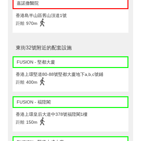
嘉諾撒醫院
香港島半山區舊山頂道1號
距離
970m
東街32號附近的配套設施
FUSION - 堅都大廈
香港上環堅道80-88號堅都大廈地下a,b,c號鋪
距離
400m
FUSION - 褔陞閣
香港上環皇后大道中378號福陞閣1樓
距離
150m