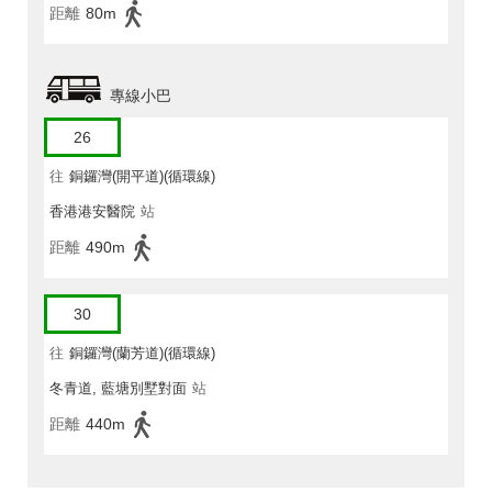
距離
80m
專線小巴
26
往
銅鑼灣(開平道)(循環線)
香港港安醫院
站
距離
490m
30
往
銅鑼灣(蘭芳道)(循環線)
冬青道, 藍塘別墅對面
站
距離
440m