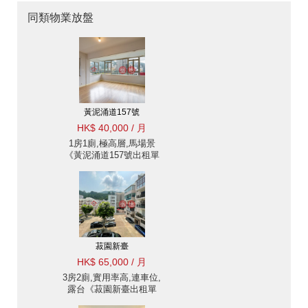
同類物業放盤
黃泥涌道157號
HK$ 40,000 / 月
1房1廁,極高層,馬場景
《黃泥涌道157號出租單
位》
菽園新臺
HK$ 65,000 / 月
3房2廁,實用率高,連車位,
露台《菽園新臺出租單
位》