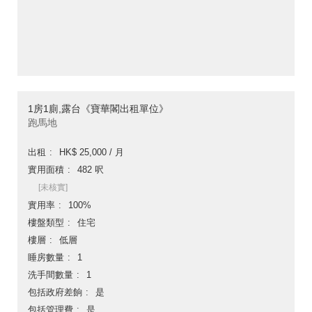
1房1廁,露台《寶華閣出租單位》
跑馬地
出租
HK$ 25,000 / 月
實用面積
482 呎
[未核實]
實用率
100%
樓盤類型
住宅
樓層
低層
睡房數量
1
洗手間數量
1
包括政府差餉
是
包括管理費
是