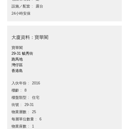
設施／配套
露台
24小時安保
大廈資料：寶華閣
寶華閣
29-31 毓秀街
跑馬地
灣仔區
香港島
入伙年份
2016
樓齡
8
樓盤類型
住宅
街號
29-31
物業層數
25
每層單位數量
6
物業座數
1