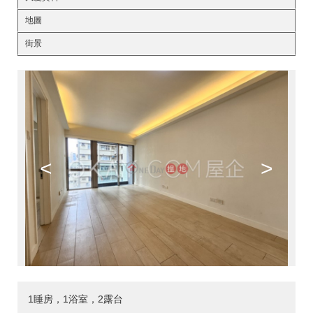
地圖
街景
<
>
1睡房，1浴室，2露台