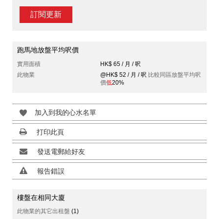
訂閱更新
跑馬地放盤平均呎價
實用面積
HK$ 65 / 月 / 呎
此物業
@HK$ 52 / 月 / 呎
比較同區放盤平均呎
價
低
20%
加入到我的心水名單
打印此頁
發送電郵給好友
報告錯誤
樓盤在相同大廈
此物業的其它出租盤
(1)