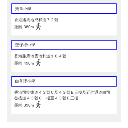
寶血小學
香港跑馬地成和道７２號
距離
380m
聖保祿中學
香港跑馬地雲地利道１８Ａ號
距離
490m
白普理小學
香港司徒拔道４３號Ｃ及４３號Ｂ三樓及延伸通道由司
徒拔道４３號Ｃ一樓至４３號Ｂ三樓
距離
390m