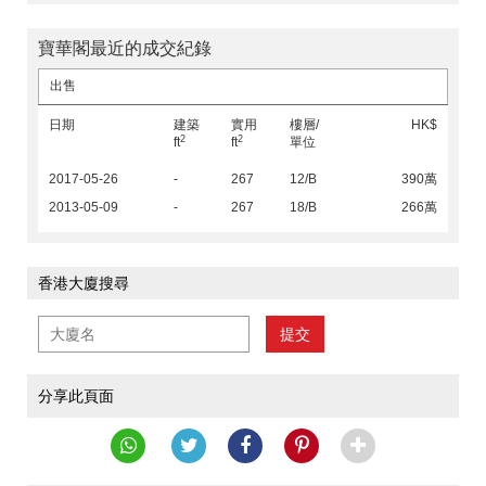
寶華閣最近的成交紀錄
出售
日期
建築
實用
樓層/
HK$
2
2
ft
ft
單位
2017-05-26
-
267
12/B
390萬
2013-05-09
-
267
18/B
266萬
香港大廈搜尋
提交
分享此頁面