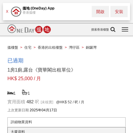
搵地 (OneDay) App
開啟
安裝
X
香港搵樓
搜索香港樓盤
Togg
navi
搵樓盤
>
住宅
>
香港的出租樓盤
>
灣仔區
>
銅鑼灣
已過期
1房1廁,露台《寶華閣出租單位》
HK$ 25,000 / 月
1
1
實用面積
482
呎
[未核實]
@HK$ 52
/ 呎 / 月
上次更新日期
2025年04月17日
詳細物業資料
大廈資料