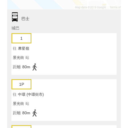
巴士
城巴
1
往
摩星嶺
景光街
站
距離
80m
1P
往
中環 (中環街市)
景光街
站
距離
80m