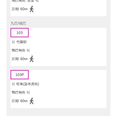
鴨巴甸街, 堅道
站
距離
60m
九巴/城巴
103
往
竹園邨
鴨巴甸街
站
距離
60m
103P
往
旺角(染布房街)
鴨巴甸街
站
距離
60m