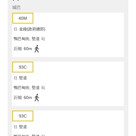
城巴
40M
往
金鐘(政府總部)
鴨巴甸街, 堅道
站
距離
60m
93C
往
堅道
鴨巴甸街, 堅道
站
距離
60m
93C
往
堅道