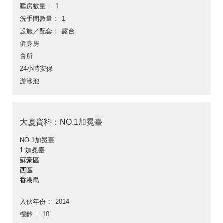
睡房數量
1
洗手間數量
1
設施／配套
露台
健身房
會所
24小時安保
游泳池
大廈資料：NO.1加冕臺
NO.1加冕臺
1 加冕臺
蘇豪區
西區
香港島
入伙年份
2014
樓齡
10