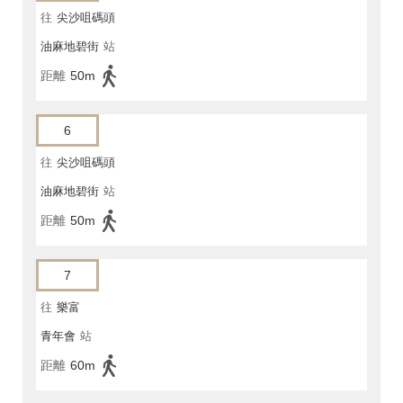
往
尖沙咀碼頭
油麻地碧街
站
距離
50m
6
往
尖沙咀碼頭
油麻地碧街
站
距離
50m
7
往
樂富
青年會
站
距離
60m