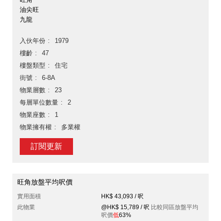
油尖旺
九龍
入伙年份
1979
樓齡
47
樓盤類型
住宅
街號
6-8A
物業層數
23
每層單位數量
2
物業座數
1
物業擁有權
多業權
訂閱更新
旺角放盤平均呎價
實用面積
HK$ 43,093 / 呎
此物業
@HK$ 15,789 / 呎
比較同區放盤平均
呎價
低
63%