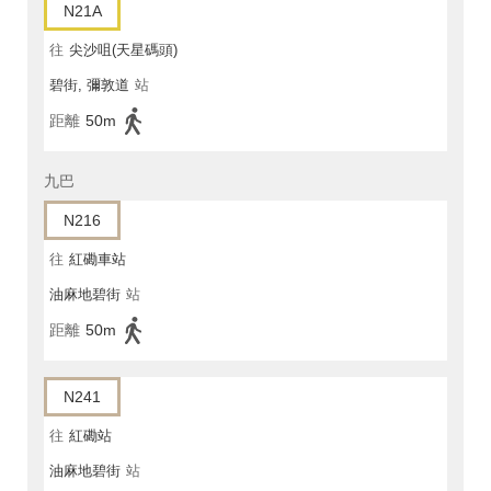
N21A
往
尖沙咀(天星碼頭)
碧街, 彌敦道
站
距離
50m
九巴
N216
往
紅磡車站
油麻地碧街
站
距離
50m
N241
往
紅磡站
油麻地碧街
站