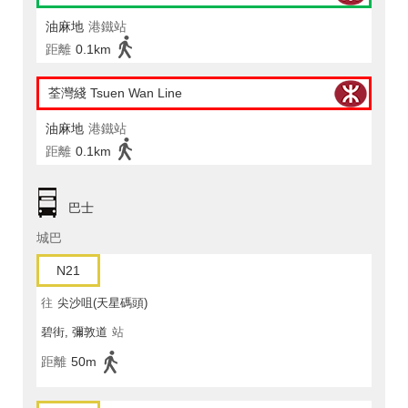
油麻地
港鐵站
距離
0.1km
荃灣綫 Tsuen Wan Line
油麻地
港鐵站
距離
0.1km
巴士
城巴
N21
往
尖沙咀(天星碼頭)
碧街, 彌敦道
站
距離
50m