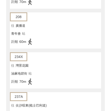
距離
70m
208
往
廣播道
青年會
站
距離
60m
234X
往
灣景花園
油麻地碧街
站
距離
70m
237A
往
尖沙咀東(梳士巴利道)