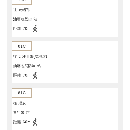
往
天瑞邨
油麻地碧街
站
距離
70m
81C
往
尖沙咀東(麼地道)
油麻地消防局
站
距離
70m
81C
往
耀安
青年會
站
距離
60m