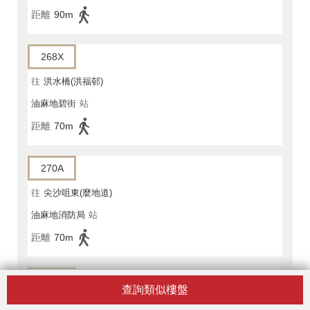
距離
90m
268X
往
洪水橋(洪福邨)
油麻地碧街
站
距離
70m
270A
往
尖沙咀東(麼地道)
油麻地消防局
站
距離
70m
270A
查詢類似樓盤
往
上水