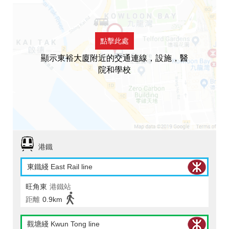
點擊此處
顯示東裕大廈附近的交通連線，設施，醫
院和學校
港鐵
東鐵綫 East Rail line
旺角東
港鐵站
距離
0.9km
觀塘綫 Kwun Tong line