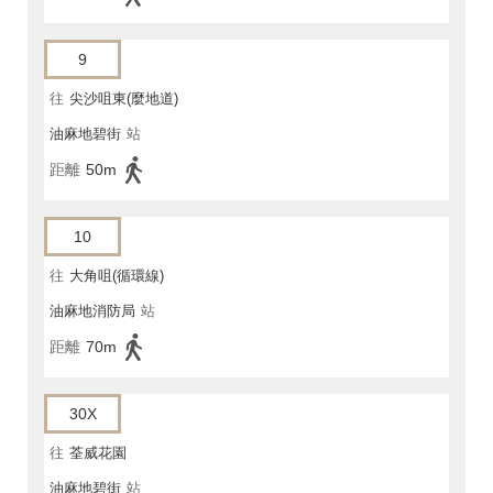
9
往
尖沙咀東(麼地道)
油麻地碧街
站
距離
50m
10
往
大角咀(循環線)
油麻地消防局
站
距離
70m
30X
往
荃威花園
油麻地碧街
站