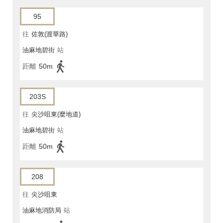
95
往
佐敦(渡華路)
油麻地碧街
站
距離
50m
203S
往
尖沙咀東(麼地道)
油麻地碧街
站
距離
50m
208
往
尖沙咀東
油麻地消防局
站