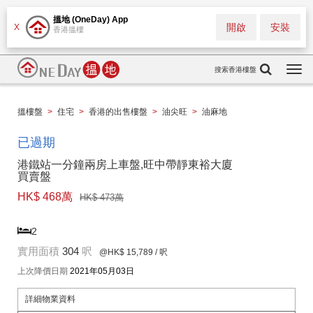
搵地 (OneDay) App
開啟
安裝
X
香港搵樓
搜索香港樓盤
Togg
navi
搵樓盤
>
住宅
>
香港的出售樓盤
>
油尖旺
>
油麻地
已過期
港鐵站一分鐘兩房上車盤,旺中帶靜東裕大廈
買賣盤
HK$ 468萬
HK$ 473萬
2
實用面積
304
呎
@HK$ 15,789
/ 呎
上次降價日期
2021年05月03日
詳細物業資料