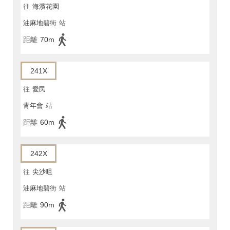
往
海濱花園
油麻地碧街
站
距離
70m
241X
往
愛民
青年會
站
距離
60m
242X
往
尖沙咀
油麻地碧街
站
距離
90m