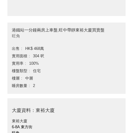
港鐵站一分鐘兩房上車盤,旺中帶靜東裕大廈買賣盤
旺角
出售
HK$ 468萬
實用面積
304 呎
實用率
100%
樓盤類型
住宅
樓層
中層
睡房數量
2
大廈資料：東裕大廈
東裕大廈
6-8A 東方街
旺角