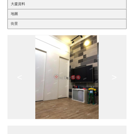
大廈資料
地圖
街景
<
>