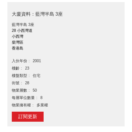
大廈資料：藍灣半島 3座
藍灣半島 3座
28 小西灣道
小西灣
柴灣區
香港島
入伙年份
2001
樓齡
23
樓盤類型
住宅
街號
28
物業層數
50
每層單位數量
8
物業擁有權
多業權
訂閱更新