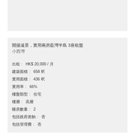
開揚遠景，實用兩房藍灣半島 3座租盤
小西灣
出租
HK$ 20,000 / 月
建築面積
658 呎
實用面積
436 呎
實用率
66%
樓盤類型
住宅
樓層
高層
睡房數量
2
包括政府差餉
否
包括管理費
否