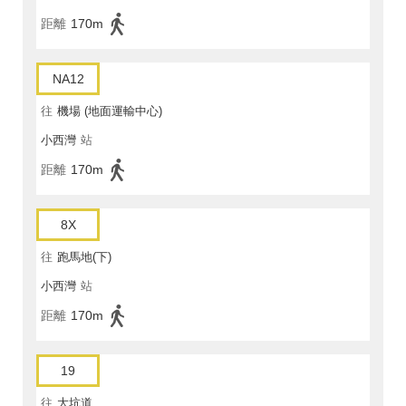
距離
170m
NA12
往
機場 (地面運輸中心)
小西灣
站
距離
170m
8X
往
跑馬地(下)
小西灣
站
距離
170m
19
往
大坑道