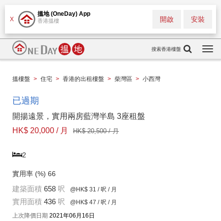
搵地 (OneDay) App
開啟
安裝
X
香港搵樓
搜索香港樓盤
Togg
navi
搵樓盤
>
住宅
>
香港的出租樓盤
>
柴灣區
>
小西灣
已過期
開揚遠景，實用兩房藍灣半島 3座租盤
HK$ 20,000 / 月
HK$ 20,500 / 月
2
實用率 (%)
66
建築面積
658
呎
@HK$ 31
/ 呎 / 月
實用面積
436
呎
@HK$ 47
/ 呎 / 月
上次降價日期
2021年06月16日