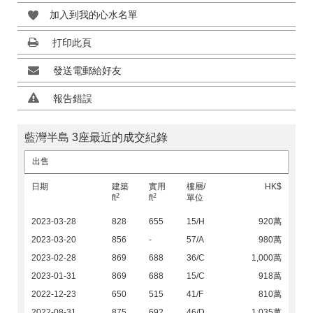
加入到我的心水名單
打印此頁
發送電郵給好友
報告錯誤
藍灣半島 3座最近的成交紀錄
出售
日期
建築
實用
樓層/
HK$
2
2
ft
ft
單位
2023-03-28
828
655
15/H
920萬
2023-03-20
856
-
57/A
980萬
2023-02-28
869
688
36/C
1,000萬
2023-01-31
869
688
15/C
918萬
2022-12-23
650
515
41/F
810萬
2022-08-31
875
692
46/D
1,035萬