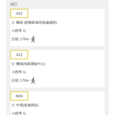
城巴
A12
往
機場 (經國泰城/民航處總部)
小西灣
站
距離
170m
A12
往
機場(地面運輸中心)
小西灣
站
距離
170m
N8X
往
中環(港澳碼頭)
小西灣
站