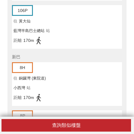
106P
往
黃大仙
藍灣半島巴士總站
站
距離
170m
新巴
8H
往
銅鑼灣 (東院道)
小西灣
站
距離
170m
8P
查詢類似樓盤
往
灣仔北