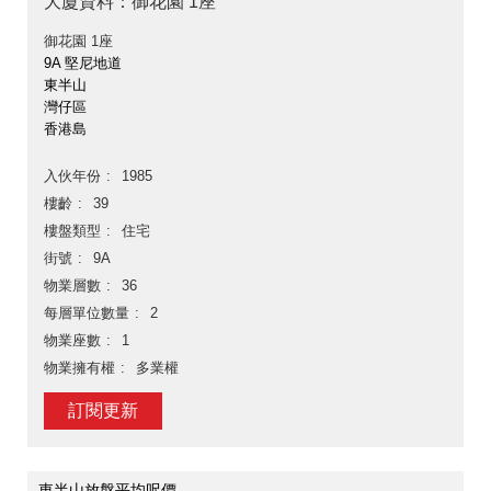
大廈資料：御花園 1座
御花園 1座
9A 堅尼地道
東半山
灣仔區
香港島
入伙年份
1985
樓齡
39
樓盤類型
住宅
街號
9A
物業層數
36
每層單位數量
2
物業座數
1
物業擁有權
多業權
訂閱更新
東半山放盤平均呎價