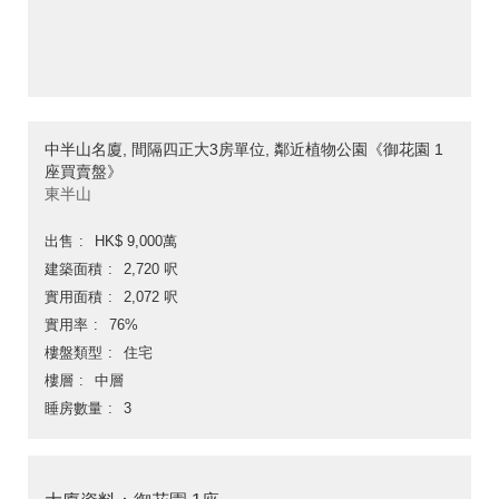
中半山名廈, 間隔四正大3房單位, 鄰近植物公園《御花園 1
座買賣盤》
東半山
出售
HK$ 9,000萬
建築面積
2,720 呎
實用面積
2,072 呎
實用率
76%
樓盤類型
住宅
樓層
中層
睡房數量
3