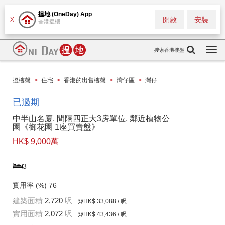
搵地 (OneDay) App
開啟
安裝
X
香港搵樓
搜索香港樓盤
Togg
navi
搵樓盤
>
住宅
>
香港的出售樓盤
>
灣仔區
>
灣仔
已過期
中半山名廈, 間隔四正大3房單位, 鄰近植物公
園《御花園 1座買賣盤》
HK$ 9,000萬
3
實用率 (%)
76
建築面積
2,720
呎
@HK$ 33,088
/ 呎
實用面積
2,072
呎
@HK$ 43,436
/ 呎