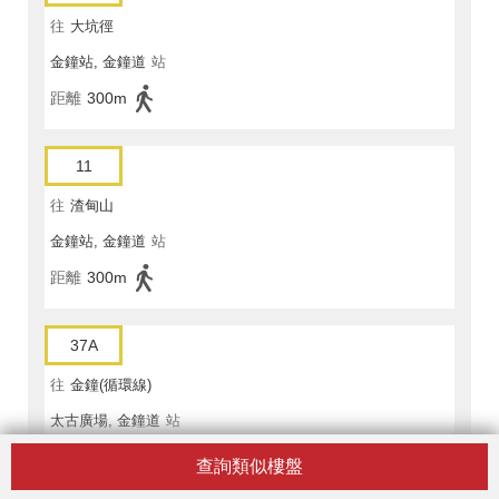
往
大坑徑
金鐘站, 金鐘道
站
距離
300m
11
往
渣甸山
金鐘站, 金鐘道
站
距離
300m
37A
往
金鐘(循環線)
太古廣場, 金鐘道
站
距離
260m
查詢類似樓盤