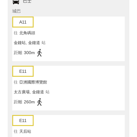
巴士
城巴
A11
往
北角碼頭
金鐘站, 金鐘道
站
距離
300m
E11
往
亞洲國際博覽館
太古廣場, 金鐘道
站
距離
260m
E11
往
天后站