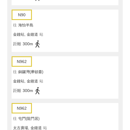
N90
往
海怡半島
金鐘站, 金鐘道
站
距離
300m
N962
往
銅鑼灣(摩頓臺)
金鐘站, 金鐘道
站
距離
300m
N962
往
屯門(龍門居)
太古廣場, 金鐘道
站