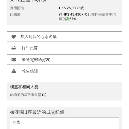
實用面積
HK$ 25,983 / 呎
此物業
@HK$ 43,436 / 呎
比較同區放盤平均
呎價
高
67%
加入到我的心水名單
打印此頁
發送電郵給好友
報告錯誤
樓盤在相同大廈
此物業的其它出售盤
(1)
御花園 1座最近的成交紀錄
出售