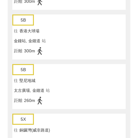
距離
300m
5B
往
香港大球場
金鐘站, 金鐘道
站
距離
300m
5B
往
堅尼地城
太古廣場, 金鐘道
站
距離
260m
5X
往
銅鑼灣(威非路道)