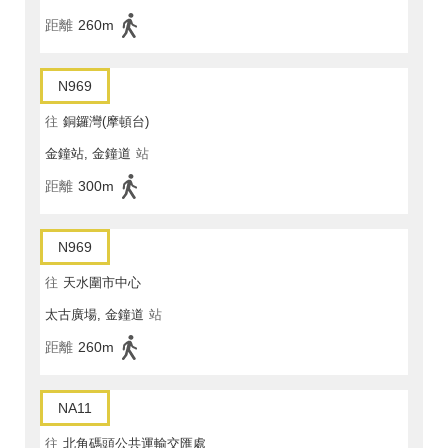
距離
260m
N969
往
銅鑼灣(摩頓台)
金鐘站, 金鐘道
站
距離
300m
N969
往
天水圍市中心
太古廣場, 金鐘道
站
距離
260m
NA11
往
北角碼頭公共運輸交匯處