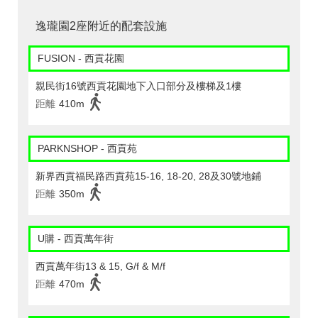
逸瓏園2座附近的配套設施
FUSION - 西貢花園
親民街16號西貢花園地下入口部分及樓梯及1樓
距離
410m
PARKNSHOP - 西貢苑
新界西貢福民路西貢苑15-16, 18-20, 28及30號地鋪
距離
350m
U購 - 西貢萬年街
西貢萬年街13 & 15, G/f & M/f
距離
470m