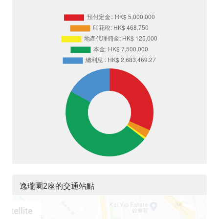
逸瓏園2座的交通站點