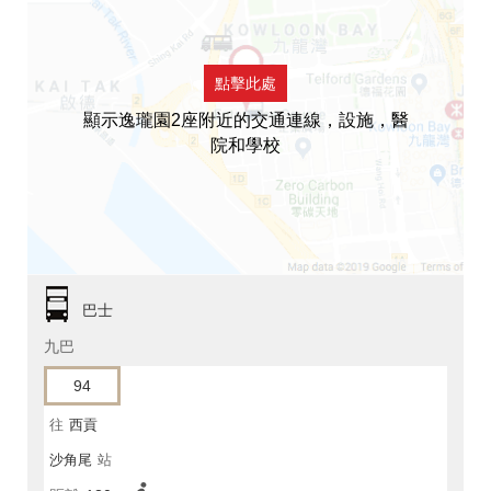
點擊此處
顯示逸瓏園2座附近的交通連線，設施，醫
院和學校
巴士
九巴
94
往
西貢
沙角尾
站