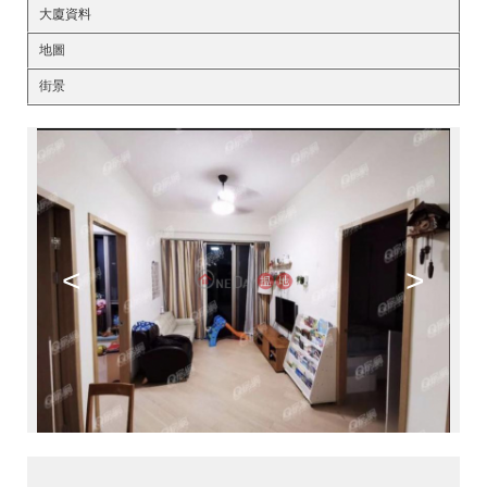
大廈資料
地圖
街景
<
>