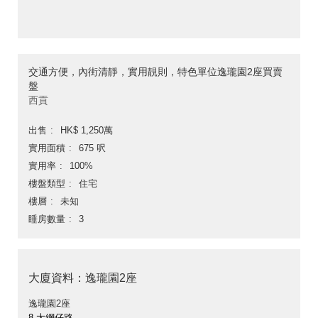
交通方便，內街清靜，實用靚則，特色單位逸瓏園2座買賣
盤
西貢
出售
HK$ 1,250萬
實用面積
675 呎
實用率
100%
樓盤類型
住宅
樓層
未知
睡房數量
3
大廈資料：逸瓏園2座
逸瓏園2座
8 大網仔路