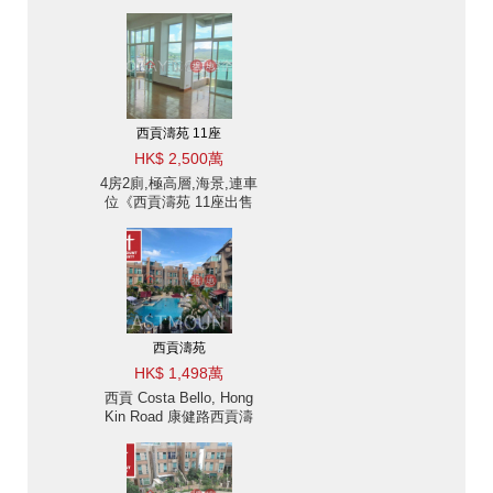
西貢濤苑 11座
HK$ 2,500萬
4房2廁,極高層,海景,連車
位《西貢濤苑 11座出售
單位》
西貢濤苑
HK$ 1,498萬
西貢 Costa Bello, Hong
Kin Road 康健路西貢濤
苑樓房出售-連天台, 近市
中心 | 物業 ID:2839西貢
濤苑出售單位