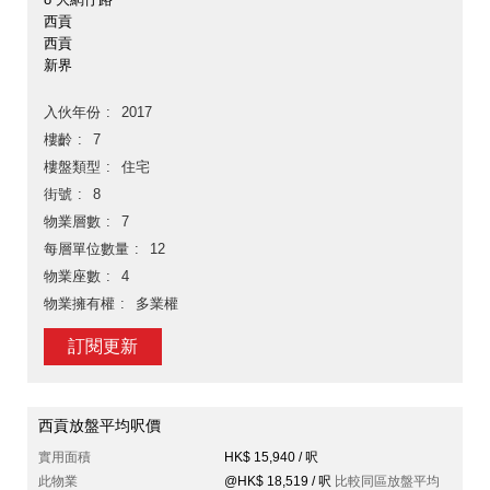
西貢
西貢
新界
入伙年份
2017
樓齡
7
樓盤類型
住宅
街號
8
物業層數
7
每層單位數量
12
物業座數
4
物業擁有權
多業權
訂閱更新
西貢放盤平均呎價
實用面積
HK$ 15,940 / 呎
此物業
@HK$ 18,519 / 呎
比較同區放盤平均