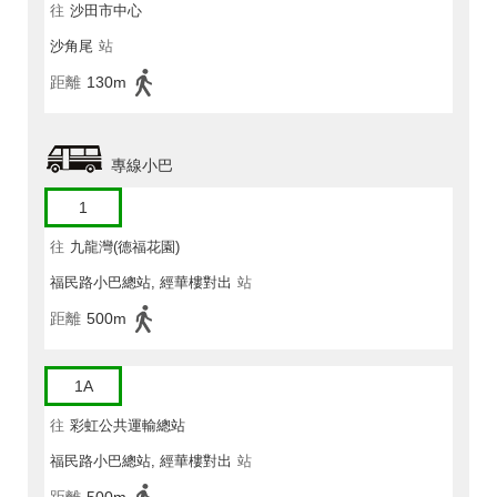
往
沙田市中心
沙角尾
站
距離
130m
專線小巴
1
往
九龍灣(德福花園)
福民路小巴總站, 經華樓對出
站
距離
500m
1A
往
彩虹公共運輸總站
福民路小巴總站, 經華樓對出
站