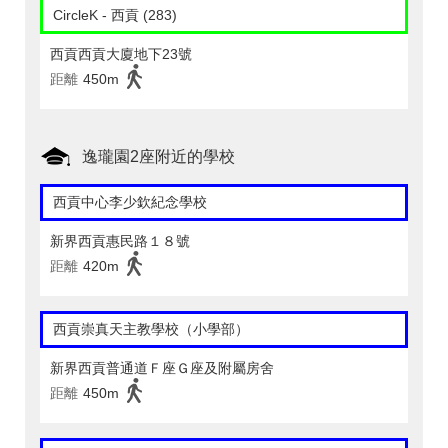
CircleK - 西貢 (283)
西貢西貢大廈地下23號
距離
450m
逸瓏園2座附近的學校
西貢中心李少欽紀念學校
新界西貢惠民路１８號
距離
420m
西貢崇真天主教學校（小學部）
新界西貢普通道Ｆ座Ｇ座及附屬房舍
距離
450m