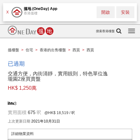
搵地 (OneDay) App
開啟
安裝
X
香港搵樓
搜索香港樓盤
Togg
navi
搵樓盤
>
住宅
>
香港的出售樓盤
>
西貢
>
西貢
已過期
交通方便，內街清靜，實用靚則，特色單位逸
瓏園2座買賣盤
HK$ 1,250萬
3
實用面積
675
呎
@HK$ 18,519
/ 呎
上次更新日期
2021年10月31日
詳細物業資料