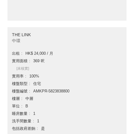
THE LINK
中環
出租
HK$ 24,000 / 月
實用面積
369 呎
[未核實]
實用率
100%
樓盤類型
住宅
樓盤編號
AMKPR-5823838800
樓層
中層
單位
B
睡房數量
1
洗手間數量
1
包括政府差餉
是