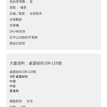
包括管理費
是
景觀
樓景
設施／配套
全部家具
全面翻新
升降機
24小時安保
近半山自動扶手電梯
開放式廚房
大廈資料：威靈頓街108-110號
威靈頓街108-110號
108 威靈頓街
中環
中區
香港島
樓盤類型
住宅