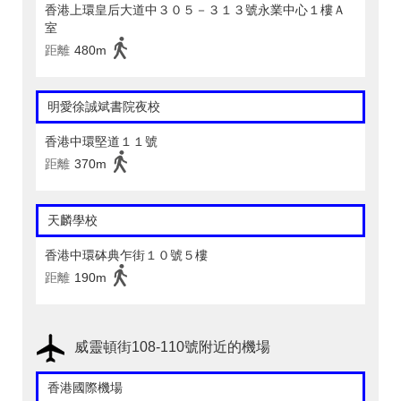
香港上環皇后大道中３０５－３１３號永業中心１樓Ａ
室
距離
480m
明愛徐誠斌書院夜校
香港中環堅道１１號
距離
370m
天麟學校
香港中環砵典乍街１０號５樓
距離
190m
威靈頓街108-110號附近的機場
香港國際機場