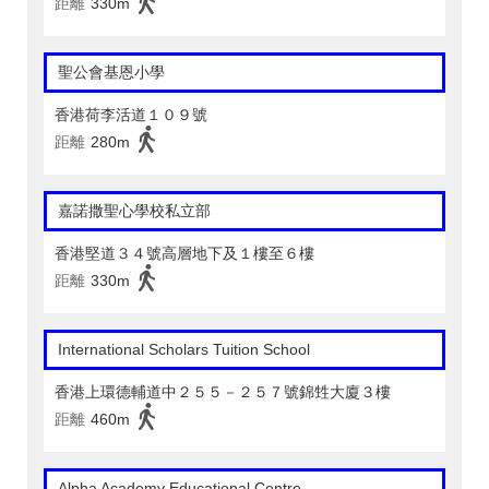
距離
330m
聖公會基恩小學
香港荷李活道１０９號
距離
280m
嘉諾撒聖心學校私立部
香港堅道３４號高層地下及１樓至６樓
距離
330m
International Scholars Tuition School
香港上環德輔道中２５５－２５７號錦甡大廈３樓
距離
460m
Alpha Academy Educational Centre