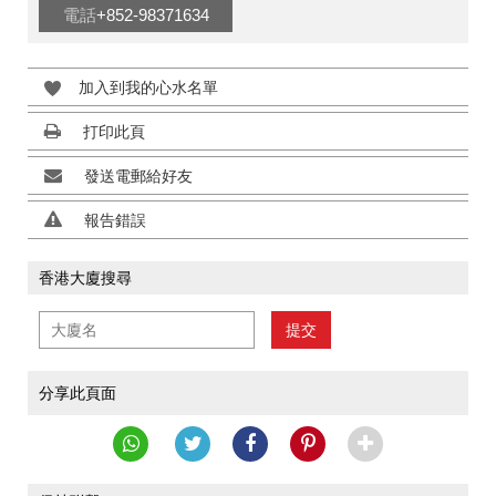
電話
+852-98371634
加入到我的心水名單
打印此頁
發送電郵給好友
報告錯誤
香港大廈搜尋
提交
分享此頁面