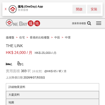
搵地 (OneDay) App
開啟
安裝
X
香港搵樓
搜索香港樓盤
Togg
navi
搵樓盤
>
住宅
>
香港的出租樓盤
>
中區
>
中環
THE LINK
HK$ 24,000 / 月
HK$ 25,000 / 月
1
1
實用面積
369
呎
[未核實]
@HK$ 65
/ 呎 / 月
上次降價日期
2026年07月03日
詳細物業資料
大廈資料
地圖