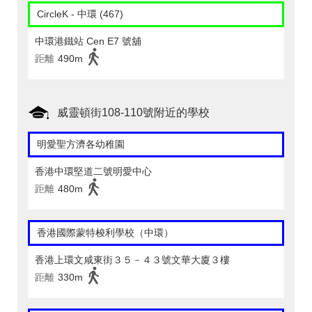
CircleK - 中環 (467)
中環港鐵站 Cen E7 號舖
距離
490m
威靈頓街108-110號附近的學校
明愛聖方濟各幼稚園
香港中環堅道二號明愛中心
距離
480m
香港國際蒙特梭利學校（中環）
香港上環文咸東街３５－４３號文華大廈３樓
距離
330m