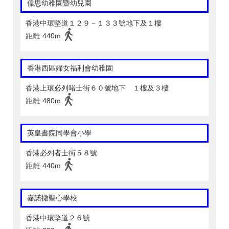
偉思幼稚園暨幼兒園
香港中環堅道１２９－１３３號地下及１樓
距離
440m
香港西區婦女福利會幼稚園
香港上環必列啫士街６０號地下 １樓及３樓
距離
480m
英皇書院同學會小學
香港必列者士街５８號
距離
440m
嘉諾撒聖心學校
香港中環堅道２６號