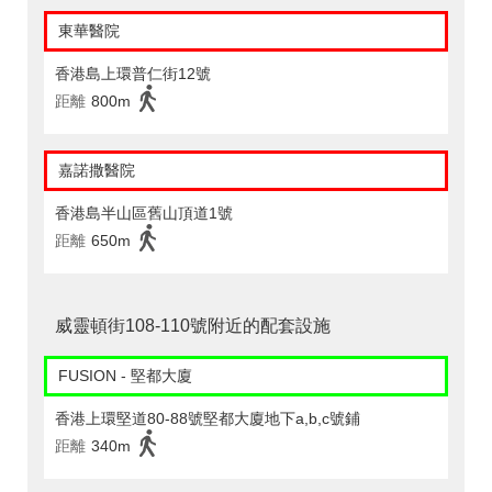
東華醫院
香港島上環普仁街12號
距離
800m
嘉諾撒醫院
香港島半山區舊山頂道1號
距離
650m
威靈頓街108-110號附近的配套設施
FUSION - 堅都大廈
香港上環堅道80-88號堅都大廈地下a,b,c號鋪
距離
340m