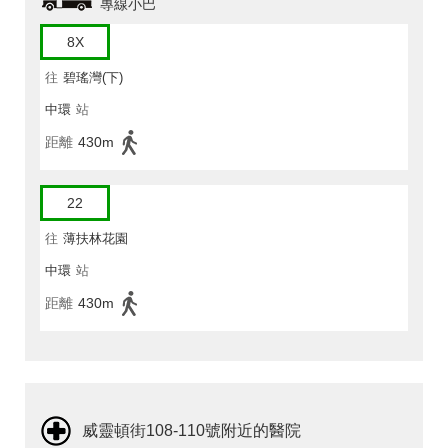
專線小巴
8X
往
碧瑤灣(下)
中環
站
距離
430m
22
往
薄扶林花園
中環
站
距離
430m
威靈頓街108-110號附近的醫院