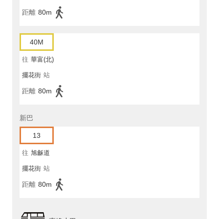
距離
80m
40M
往
華富(北)
擺花街
站
距離
80m
新巴
13
往
旭龢道
擺花街
站
距離
80m