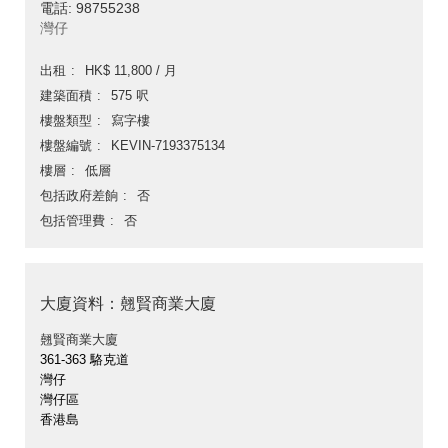
電話: 98755238
灣仔
出租
HK$ 11,800 / 月
建築面積
575 呎
樓盤類型
寫字樓
樓盤編號
KEVIN-7193375134
樓層
低層
包括政府差餉
否
包括管理費
否
大廈資料：翹賢商業大廈
翹賢商業大廈
361-363 駱克道
灣仔
灣仔區
香港島