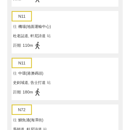
N11
往
機場(地面運輸中心)
杜老誌道, 軒尼詩道
站
距離
110m
N11
往
中環(港澳碼頭)
史釗域道, 告士打道
站
距離
180m
N72
往
鰂魚涌(海澤街)
馬師道, 軒尼詩道
站