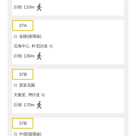
距離
110m
37A
往
金鐘(循環線)
北海中心, 軒尼詩道
站
距離
130m
37B
往
置富花園
天樂里, 灣仔道
站
距離
170m
37B
往
中環(循環線)