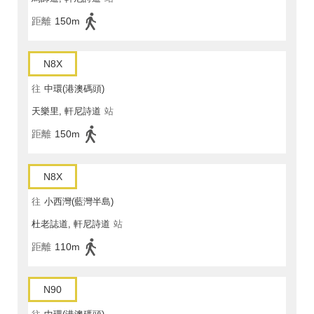
距離
150m
N8X
往
中環(港澳碼頭)
天樂里, 軒尼詩道
站
距離
150m
N8X
往
小西灣(藍灣半島)
杜老誌道, 軒尼詩道
站
距離
110m
N90