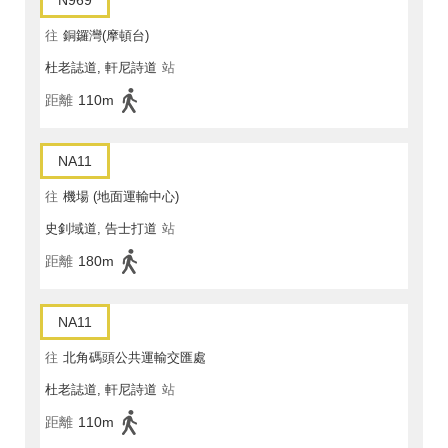
N969
往
銅鑼灣(摩頓台)
杜老誌道, 軒尼詩道
站
距離
110m
NA11
往
機場 (地面運輸中心)
史釗域道, 告士打道
站
距離
180m
NA11
往
北角碼頭公共運輸交匯處
杜老誌道, 軒尼詩道
站
距離
110m