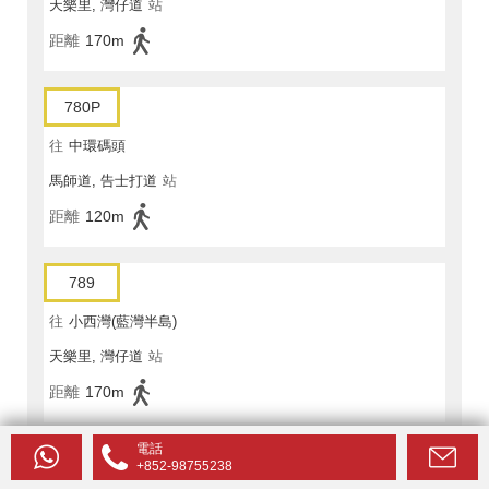
天樂里, 灣仔道
站
距離
170m
780P
往
中環碼頭
馬師道, 告士打道
站
距離
120m
789
往
小西灣(藍灣半島)
天樂里, 灣仔道
站
距離
170m
電話
930X
+852-98755238