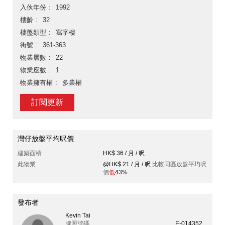
入伙年份
1992
樓齡
32
樓盤類型
寫字樓
街號
361-363
物業層數
22
物業座數
1
物業擁有權
多業權
訂閱更新
灣仔放盤平均呎價
建築面積
HK$ 36 / 月 / 呎
此物業
@HK$ 21 / 月 / 呎
比較同區放盤平均呎
價
低
43%
發布者
Kevin Tai
牌照號碼
E-014352