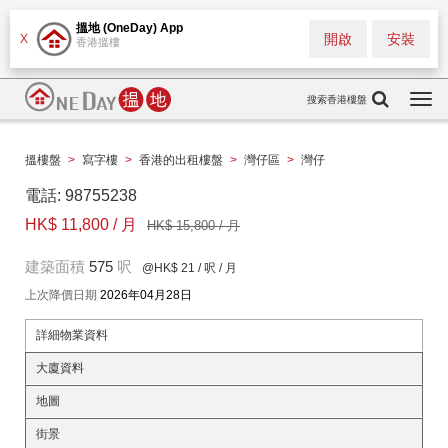
搵地 (OneDay) App
開啟
安裝
X
香港搵樓
搜索香港樓盤
Togg
navi
搵樓盤
>
寫字樓
>
香港的出租樓盤
>
灣仔區
>
灣仔
電話: 98755238
HK$ 11,800 / 月
HK$ 15,800 / 月
建築面積
575
呎
@HK$ 21
/ 呎 / 月
上次降價日期
2026年04月28日
詳細物業資料
大廈資料
地圖
街景