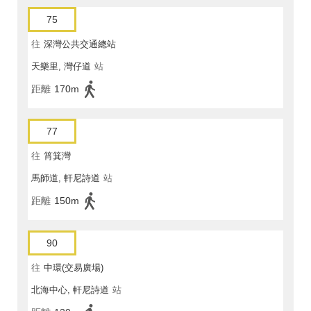
75
往
深灣公共交通總站
天樂里, 灣仔道
站
距離
170m
77
往
筲箕灣
馬師道, 軒尼詩道
站
距離
150m
90
往
中環(交易廣場)
北海中心, 軒尼詩道
站