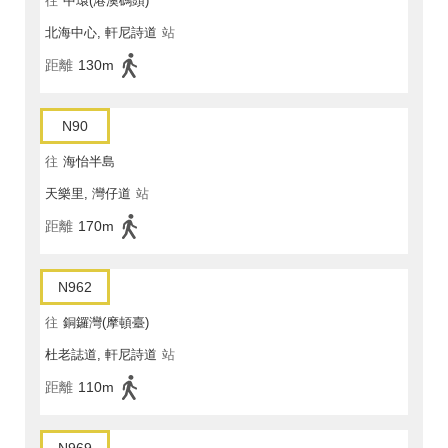
往
中環(港澳碼頭)
北海中心, 軒尼詩道
站
距離
130m
N90
往
海怡半島
天樂里, 灣仔道
站
距離
170m
N962
往
銅鑼灣(摩頓臺)
杜老誌道, 軒尼詩道
站
距離
110m