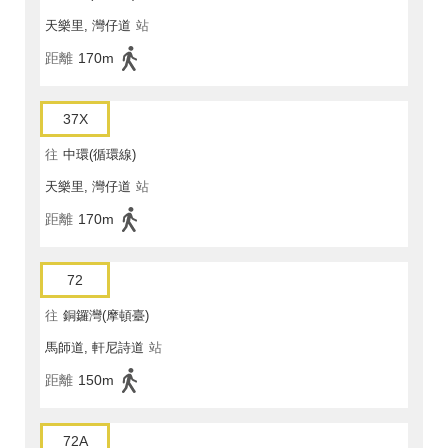
天樂里, 灣仔道
站
距離
170m
37X
往
中環(循環線)
天樂里, 灣仔道
站
距離
170m
72
往
銅鑼灣(摩頓臺)
馬師道, 軒尼詩道
站
距離
150m
72A