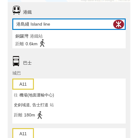
港鐵
港島綫 Island line
銅鑼灣
港鐵站
距離
0.6km
巴士
城巴
A11
往
機場(地面運輸中心)
史釗域道, 告士打道
站
距離
180m
A11