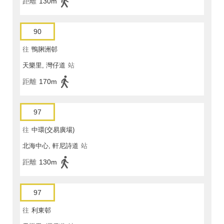
距離
130m
90
往
鴨脷洲邨
天樂里, 灣仔道
站
距離
170m
97
往
中環(交易廣場)
北海中心, 軒尼詩道
站
距離
130m
97
往
利東邨