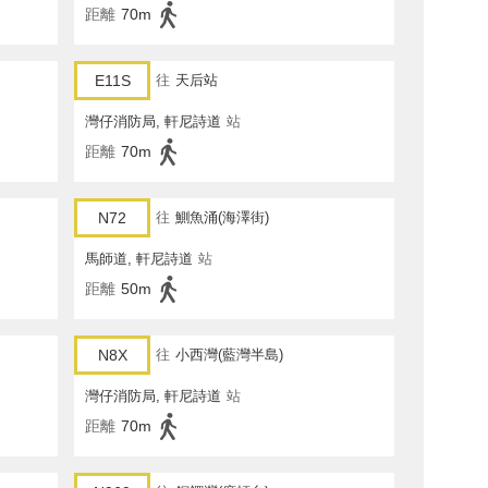
距離
70m
E11S
往
天后站
灣仔消防局, 軒尼詩道
站
距離
70m
N72
往
鰂魚涌(海澤街)
馬師道, 軒尼詩道
站
距離
50m
N8X
往
小西灣(藍灣半島)
灣仔消防局, 軒尼詩道
站
距離
70m