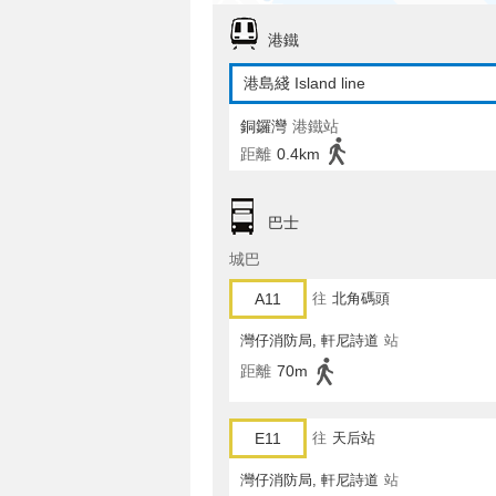
港鐵
港島綫 Island line
銅鑼灣
港鐵站
距離
0.4km
巴士
城巴
A11
往
北角碼頭
灣仔消防局, 軒尼詩道
站
距離
70m
E11
往
天后站
灣仔消防局, 軒尼詩道
站