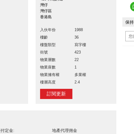
灣仔
灣仔區
香港島
保持
入伙年份
1988
樓齡
36
樓盤類型
寫字樓
街號
423
物業層數
22
物業座數
1
物業擁有權
多業權
樓層高度
2.4
訂閱更新
付定金:
地產代理佣金