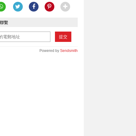
聯繫
提交
Powered by
Sendsmith