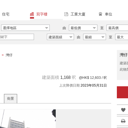
住宅
寫字樓
工業大廈
車位
選擇地區
由
最低價
至
最高價
建築面績
由
最細
至
最大
灣仔
>
灣仔
建築
此物
建築面積
1,168
呎
@HK$ 12,603
/ 呎
上次降價日期
2023年05月31日
街景