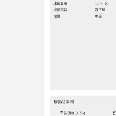
建築面積
1,168 呎
樓盤類型
寫字樓
樓層
中層
按揭計算機
單位價格 (HK$)
預