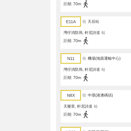
距離
70m
E11A
往
天后站
灣仔消防局, 軒尼詩道
站
距離
70m
N11
往
機場(地面運輸中心)
灣仔消防局, 軒尼詩道
站
距離
70m
N8X
往
中環(港澳碼頭)
天樂里, 軒尼詩道
站
距離
70m