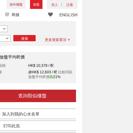
海外樓盤
放盤
登入
註冊
商舖
ENGLISH
搜索
更多搜索選項
放盤平均呎價
面積
HK$ 10,378 / 呎
業
@HK$ 12,603 / 呎
比較同區
放盤平均呎價
高
21%
查詢類似樓盤
加入到我的心水名單
打印此頁