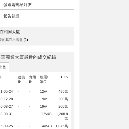
發送電郵給好友
報告錯誤
在相同大廈
業的其它出售盤
(1)
年華商業大廈最近的成交紀錄
出售
期
建築
實用
樓層/
HK$
2
2
ft
ft
單位
21-05-24
-
-
12/A
495萬
20-12-28
-
-
19/A
200萬
20-08-27
-
-
19/A
200萬
18-08-31
-
-
11/A&B
1,268.8
萬
15-09-25
-
-
14/A&B
1,075萬