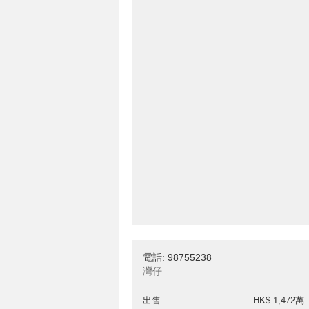
電話: 98755238
灣仔
出售
HK$ 1,472萬