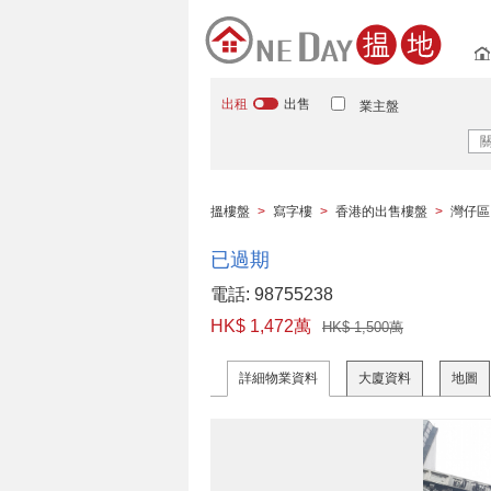
出租
出售
業主盤
搵樓盤
>
寫字樓
>
香港的出售樓盤
>
灣仔區
已過期
電話: 98755238
HK$ 1,472萬
HK$ 1,500萬
詳細物業資料
大廈資料
地圖