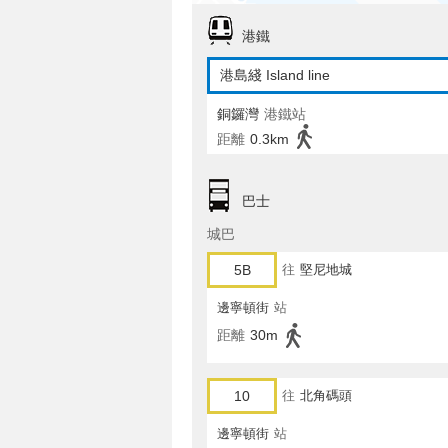
港鐵
港島綫 Island line
銅鑼灣
港鐵站
距離
0.3km
巴士
城巴
5B
往
堅尼地城
邊寧頓街
站
距離
30m
10
往
北角碼頭
邊寧頓街
站