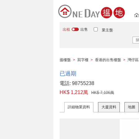
出租
出售
業主盤
搵樓盤
>
寫字樓
>
香港的出售樓盤
>
灣仔區
已過期
電話: 98755238
HK$ 1,212萬
HK$ 7,106萬
詳細物業資料
大廈資料
地圖