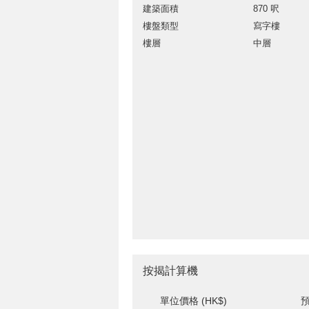
建築面積
870 呎
樓盤類型
寫字樓
樓層
中層
按揭計算機
單位價格 (HK$)
預