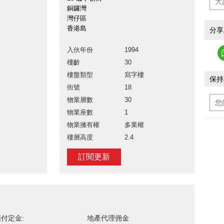
銅鑼灣
灣仔區
香港島
分享
入伙年份
1994
樓齡
30
樓盤類型
寫字樓
保持
街號
18
物業層數
30
物業座數
1
物業擁有權
多業權
樓層高度
2.4
訂閱更新
付定金:
地產代理佣金