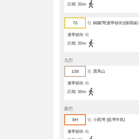
距離
30m
76
往
銅鑼灣(邊寧頓街)(循環線)
邊寧頓街
站
距離
30m
九巴
108
往
寶馬山
邊寧頓街
站
距離
30m
新巴
8H
往
小西灣 (藍灣半島)
邊寧頓街
站