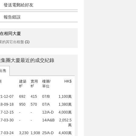
發送電郵給好友
報告錯誤
在相同大廈
業的其它出租盤
(1)
旅集團大廈最近的成交紀錄
出售
期
建築
實用
樓層/
HK$
2
2
ft
ft
單位
21-12-07
692
415
07/B
1,100萬
18-09-18
950
570
07/A
1,380萬
17-12-15
-
-
12/A-D
4,000萬
17-03-30
-
-
14/A&B
2,052.5
萬
17-03-24
3,230
1,938
25/A-D
4,400萬