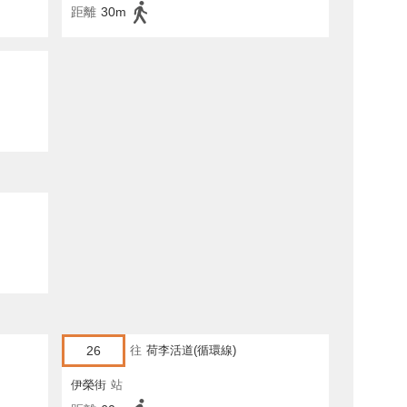
距離
30m
26
往
荷李活道(循環線)
伊榮街
站