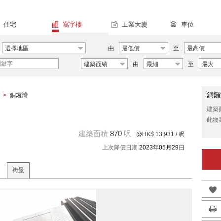
住宅
寫字樓
工業大廈
車位
選擇地區
由
最低價
至
最高價
建築面績
由
最細
至
最大
銅鑼
>
銅鑼灣
建築
此物
建築面積
870
呎
@HK$ 13,931
/ 呎
上次降價日期
2023年05月29日
街景