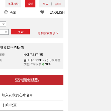
海外樓盤
放盤
登入
註冊
商舖
ENGLISH
搜索
更多搜索選項
灣放盤平均呎價
面積
HK$ 7,837 / 呎
業
@HK$ 13,931 / 呎
比較同區
放盤平均呎價
高
78%
查詢類似樓盤
加入到我的心水名單
打印此頁