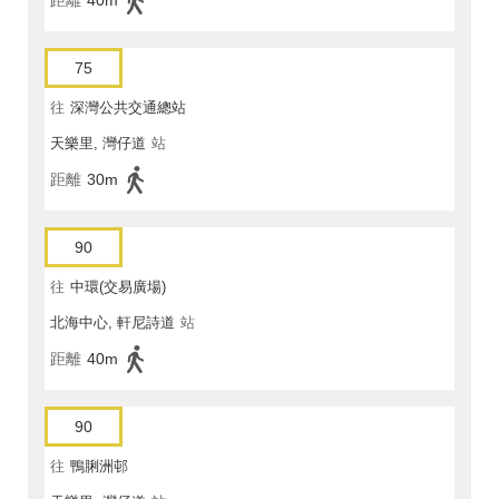
距離
40m
75
往
深灣公共交通總站
天樂里, 灣仔道
站
距離
30m
90
往
中環(交易廣場)
北海中心, 軒尼詩道
站
距離
40m
90
往
鴨脷洲邨