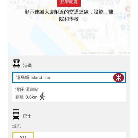
點擊此處
顯示佳誠大廈附近的交通連線，設施，醫
院和學校
港鐵
港島綫 Island line
灣仔
港鐵站
距離
0.6km
巴士
城巴
A11