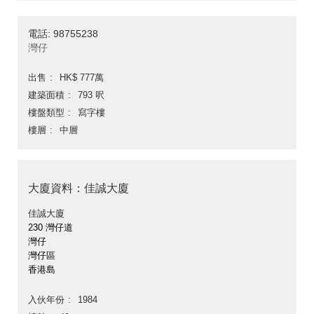
電話: 98755238
灣仔
出售
HK$ 777萬
建築面積
793 呎
樓盤類型
寫字樓
樓層
中層
大廈資料：佳誠大廈
佳誠大廈
230 灣仔道
灣仔
灣仔區
香港島
入伙年份
1984