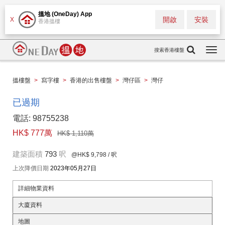
搵地 (OneDay) App
開啟
安裝
X
香港搵樓
搜索香港樓盤
Togg
navi
搵樓盤
>
寫字樓
>
香港的出售樓盤
>
灣仔區
>
灣仔
已過期
電話: 98755238
HK$ 777萬
HK$ 1,110萬
建築面積
793
呎
@HK$ 9,798
/ 呎
上次降價日期
2023年05月27日
詳細物業資料
大廈資料
地圖