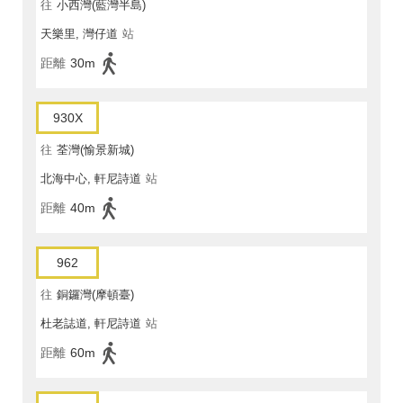
往
小西灣(藍灣半島)
天樂里, 灣仔道
站
距離
30m
930X
往
荃灣(愉景新城)
北海中心, 軒尼詩道
站
距離
40m
962
往
銅鑼灣(摩頓臺)
杜老誌道, 軒尼詩道
站
距離
60m