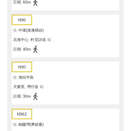
距離
60m
N90
往
中環(港澳碼頭)
北海中心, 軒尼詩道
站
距離
40m
N90
往
海怡半島
天樂里, 灣仔道
站
距離
30m
N962
往
銅鑼灣(摩頓臺)