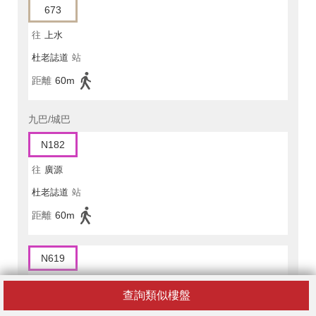
673
往
上水
杜老誌道
站
距離
60m
九巴/城巴
N182
往
廣源
杜老誌道
站
距離
60m
N619
往
中環(港澳碼頭)
查詢類似樓盤
北海中心
站