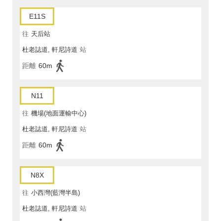
E11S
往
天后站
杜老誌道, 軒尼詩道
站
距離
60m
N11
往
機場(地面運輸中心)
杜老誌道, 軒尼詩道
站
距離
60m
N8X
往
小西灣(藍灣半島)
杜老誌道, 軒尼詩道
站