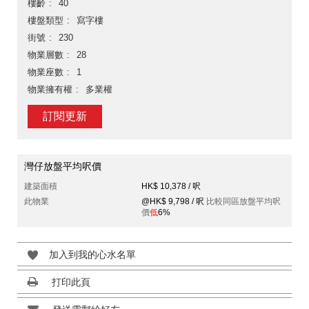
樓齡
40
樓盤類型
寫字樓
街號
230
物業層數
28
物業座數
1
物業擁有權
多業權
訂閱更新
灣仔放盤平均呎價
建築面積
HK$ 10,378 / 呎
此物業
@HK$ 9,798 / 呎
比較同區放盤平均呎
價
低
6%
加入到我的心水名單
打印此頁