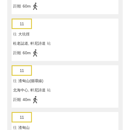
距離
60m
11
往
大坑徑
杜老誌道, 軒尼詩道
站
距離
60m
11
往
渣甸山(循環線)
北海中心, 軒尼詩道
站
距離
40m
11
往
渣甸山