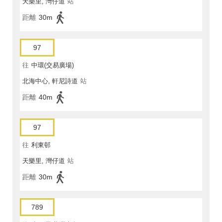
天樂里, 灣仔道
站
距離
30m
97
往
中環(交易廣場)
北海中心, 軒尼詩道
站
距離
40m
97
往
利東邨
天樂里, 灣仔道
站
距離
30m
789