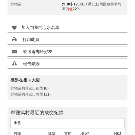
此物業
@HK$ 12,381 / 呎
比較同區放盤平均
呎價
低
22%
加入到我的心水名單
打印此頁
發送電郵給好友
報告錯誤
樓盤在相同大廈
此物業的其它出租盤
(6)
此物業的其它出售盤
(11)
輋徑篤村最近的成交紀錄
出售
日期
建築
實用
樓層/
HK$