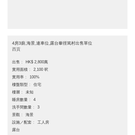
4房3廁,海景,連車位,露台輋徑篤村出售單位
西貢
出售
HK$ 2,800萬
實用面積
2,100 呎
實用率
100%
樓盤類型
住宅
樓層
未知
睡房數量
4
洗手間數量
3
景觀
海景
設施／配套
工人房
露台