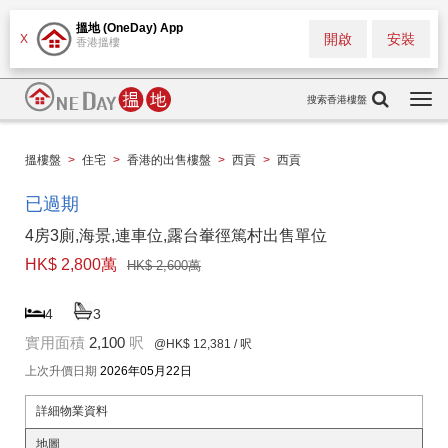
搵地 (OneDay) App
開啟
安裝
X
香港搵樓
搜索香港樓盤
Togg
navi
搵樓盤
>
住宅
>
香港的出售樓盤
>
西貢
>
西貢
已過期
4房3廁,海景,連車位,露台輋徑篤村出售單位
HK$ 2,800萬
HK$ 2,600萬
4
3
實用面積
2,100
呎
@HK$ 12,381
/ 呎
上次升價日期
2026年05月22日
詳細物業資料
地圖