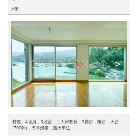
街景
<
>
村屋，4睡房，3浴室，工人房套房，2露台，陽台，天台
(700呎)，盡享海景，露天車位