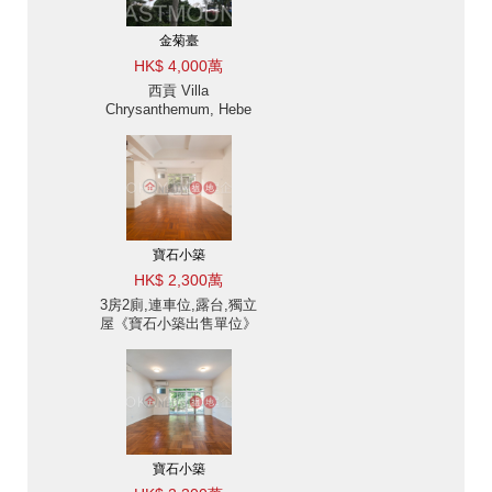
金菊臺
HK$ 4,000萬
西貢 Villa
Chrysanthemum, Hebe
Haven 白沙灣金菊臺別墅
出售及出租-海景, 高樓底
出售單位
寶石小築
HK$ 2,300萬
3房2廁,連車位,露台,獨立
屋《寶石小築出售單位》
寶石小築