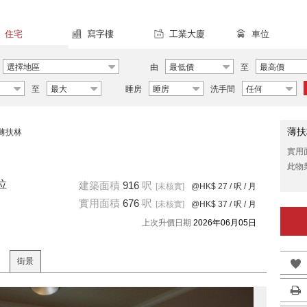
住宅
寫字樓
工業大廈
車位
選擇地區
由
最低價
至
最高價
至
最大
睡房
睡房
洗手間
任何
薄扶
薄扶林
實用
此物
位
建築面積
916
呎
[未核實]
@HK$ 27
/ 呎 / 月
實用面積
676
呎
[未核實]
@HK$ 37
/ 呎 / 月
上次升價日期
2026年06月05日
街景