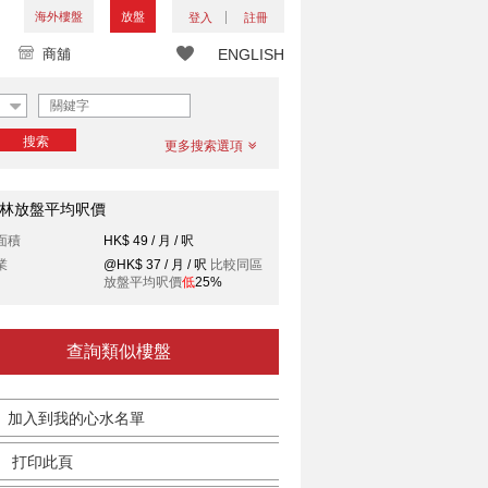
海外樓盤
放盤
登入
註冊
商舖
ENGLISH
搜索
更多搜索選項
林放盤平均呎價
面積
HK$ 49 / 月 / 呎
業
@HK$ 37 / 月 / 呎
比較同區
放盤平均呎價
低
25%
查詢類似樓盤
加入到我的心水名單
打印此頁