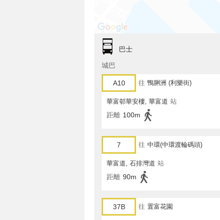
巴士
城巴
A10
往
鴨脷洲 (利樂街)
華富邨華安樓, 華富道
站
距離
100m
7
往
中環(中環渡輪碼頭)
華富道, 石排灣道
站
距離
90m
37B
往
置富花園