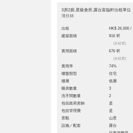
3房2廁,星級會所,露台富臨軒出租單位
薄扶林
出租
HK$ 26,000 /
建築面積
916 呎
[未核實]
實用面積
676 呎
[未核實]
實用率
74%
樓盤類型
住宅
樓層
低層
睡房數量
3
洗手間數量
2
包括政府差餉
是
包括管理費
是
景觀
山景
設施／配套
露台
兒童游樂場