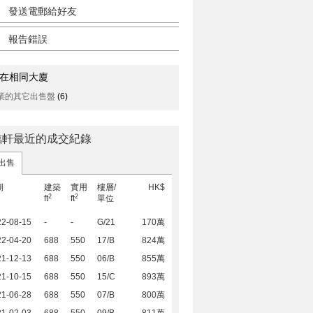
發送電郵給好友
報告錯誤
在相同大廈
業的其它出售盤
(6)
臨軒最近的成交紀錄
出售
期
建築
實用
樓層/
HK$
2
2
ft
ft
單位
22-08-15
-
-
G/21
170萬
22-04-20
688
550
17/B
824萬
21-12-13
688
550
06/B
855萬
21-10-15
688
550
15/C
893萬
21-06-28
688
550
07/B
800萬