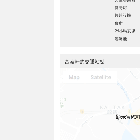
健身房
燒烤設施
會所
24小時安保
游泳池
富臨軒的交通站點
顯示富臨