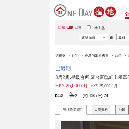
出租
出售
業主盤
建築面績
由
最細
搵樓盤
>
住宅
>
香港的出租樓盤
>
西區
>
已過期
3房2廁,星級會所,露台富臨軒出租單
HK$ 26,000 / 月
HK$ 25,000 / 月
3
2
實用率 (%)
74
詳細物業資料
大廈資料
地圖