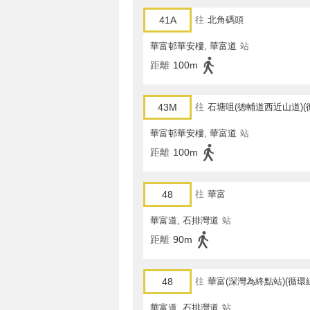
41A
往
北角碼頭
華富邨華安樓, 華富道
站
距離
100m
43M
往
石塘咀(德輔道西近山道)(
華富邨華安樓, 華富道
站
距離
100m
48
往
華富
華富道, 石排灣道
站
距離
90m
48
往
華富(深灣為終點站)(循環
華富道, 石排灣道
站