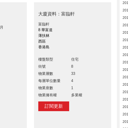
20
201
大廈資料：富臨軒
20
富臨軒
20
 月
8 華富道
20
薄扶林
20
西區
香港島
20
20
樓盤類型
住宅
20
街號
8
201
物業層數
33
20
每層單位數量
4
20
物業座數
1
20
物業擁有權
多業權
20
訂閱更新
20
20
20