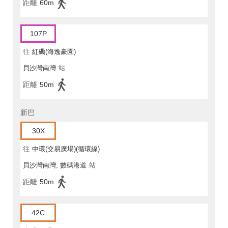
距離
60m
107P
往
紅磡(海逸豪園)
貝沙灣南灣
站
距離
50m
新巴
30X
往
中環(交易廣場)(循環線)
貝沙灣南灣, 數碼港道
站
距離
50m
42C