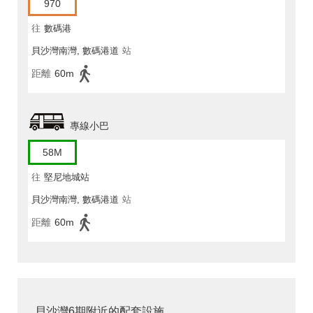
970
往
數碼港
貝沙灣南灣, 數碼港道
站
距離
60m
專線小巴
58M
往
堅尼地城站
貝沙灣南灣, 數碼港道
站
距離
60m
貝沙灣6期附近的配套設施