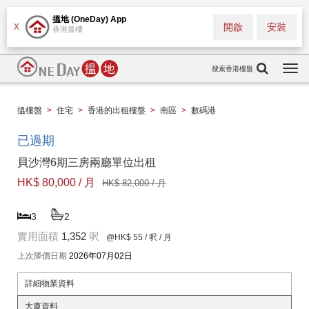
搵地 (OneDay) App
開啟
安裝
X
香港搵樓
搜索香港樓盤
Togg
navi
搵樓盤
>
住宅
>
香港的出租樓盤
>
南區
>
數碼港
已過期
貝沙灣6期三房兩廳單位出租
HK$ 80,000 / 月
HK$ 82,000 / 月
3
2
實用面積
1,352
呎
@HK$ 55
/ 呎 / 月
上次降價日期
2026年07月02日
詳細物業資料
大廈資料