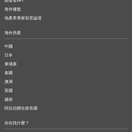
開發者API
海外樓盤
地產界專家前景論壇
海外房產
中國
日本
柬埔寨
泰國
澳洲
英國
越南
阿拉伯聯合酋長國
你在找什麼？