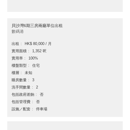
貝沙灣6期三房兩廳單位出租
數碼港
出租
HK$ 80,000 / 月
實用面積
1,352 呎
實用率
100%
樓盤類型
住宅
樓層
未知
睡房數量
3
洗手間數量
2
包括政府差餉
否
包括管理費
否
設施／配套
停車場