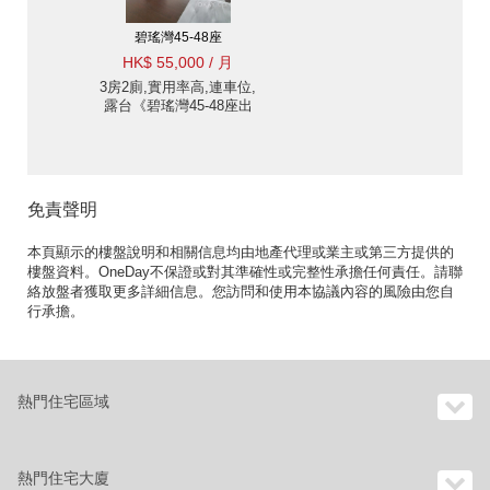
碧瑤灣45-48座
HK$ 55,000 / 月
3房2廁,實用率高,連車位,
露台《碧瑤灣45-48座出
租單位》
免責聲明
本頁顯示的樓盤說明和相關信息均由地產代理或業主或第三方提供的
樓盤資料。OneDay不保證或對其準確性或完整性承擔任何責任。請聯
絡放盤者獲取更多詳細信息。您訪問和使用本協議內容的風險由您自
行承擔。
熱門住宅區域
熱門住宅大廈