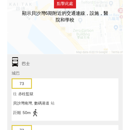
點擊此處
顯示貝沙灣6期附近的交通連線，設施，醫
院和學校
巴士
城巴
73
往
赤柱監獄
貝沙灣南灣, 數碼港道
站
距離
50m