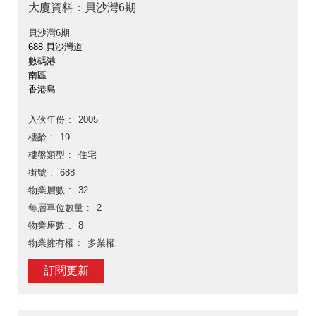
大廈資料：貝沙灣6期
貝沙灣6期
688 貝沙灣道
數碼港
南區
香港島
入伙年份
2005
樓齡
19
樓盤類型
住宅
街號
688
物業層數
32
每層單位數量
2
物業座數
8
物業擁有權
多業權
訂閱更新