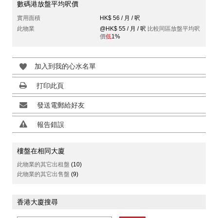
數碼港放盤平均呎價
實用面積
HK$ 56 / 月 / 呎
此物業
@HK$ 55 / 月 / 呎
比較同區放盤平均呎
價
低
1%
加入到我的心水名單
打印此頁
發送電郵給好友
報告錯誤
樓盤在相同大廈
此物業的其它出租盤
(10)
此物業的其它出售盤
(9)
香港大廈搜尋