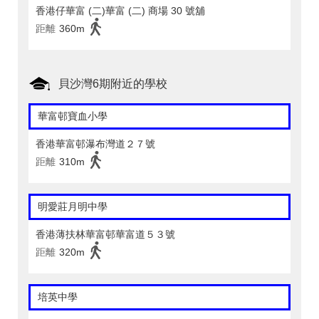
香港仔華富 (二)華富 (二) 商場 30 號舖
距離
360m
貝沙灣6期附近的學校
華富邨寶血小學
香港華富邨瀑布灣道２７號
距離
310m
明愛莊月明中學
香港薄扶林華富邨華富道５３號
距離
320m
培英中學