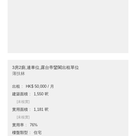
3房2廁,連車位,露台帝鑾閣出租單位
薄扶林
出租
HK$ 50,000 / 月
建築面積
1,550 呎
[未核實]
實用面積
1,181 呎
[未核實]
實用率
76%
樓盤類型
住宅