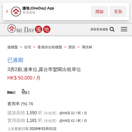
搵地 (OneDay) App
開啟
安裝
X
香港搵樓
搜索香港樓盤
Togg
navi
搵樓盤
>
住宅
>
香港的出租樓盤
>
西區
>
薄扶林
已過期
3房2廁,連車位,露台帝鑾閣出租單位
HK$ 50,000 / 月
3
2
實用率 (%)
76
建築面積
1,550
呎
[未核實]
@HK$ 32
/ 呎 / 月
實用面積
1,181
呎
[未核實]
@HK$ 42
/ 呎 / 月
上次更新日期
2026年03月01日