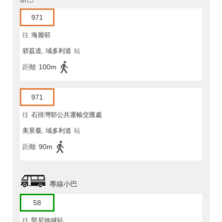
971
往
海麗邨
碧荔道, 域多利道
站
距離
100m
971
往
石排灣邨公共運輸交匯處
美景臺, 域多利道
站
距離
90m
專線小巴
58
往
堅尼地城站