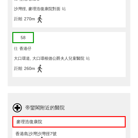
沙灣徑, 麥理浩復康院對面
站
距離
270m
58
往
香港仔
大口環道, 大口環根德公爵夫人兒童醫院
站
距離
260m
帝鑾閣附近的醫院
麥理浩復康院
香港島沙灣沙灣徑7號