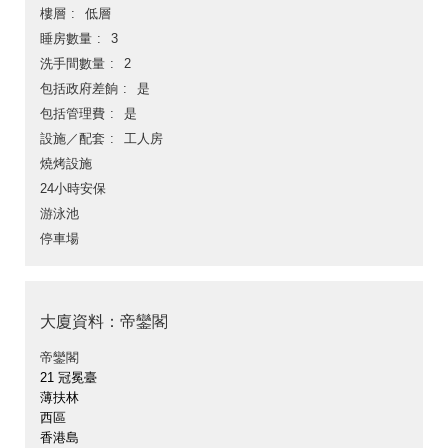
樓層
低層
睡房數量
3
洗手間數量
2
包括政府差餉
是
包括管理費
是
設施／配套
工人房
燒烤設施
24小時安保
游泳池
停車場
大廈資料：帝鑾閣
帝鑾閣
21 冠冕臺
薄扶林
西區
香港島