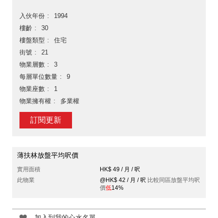
入伙年份
1994
樓齡
30
樓盤類型
住宅
街號
21
物業層數
3
每層單位數量
9
物業座數
1
物業擁有權
多業權
訂閱更新
薄扶林放盤平均呎價
實用面積
HK$ 49 / 月 / 呎
此物業
@HK$ 42 / 月 / 呎
比較同區放盤平均呎
價
低
14%
加入到我的心水名單