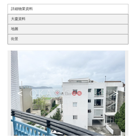
詳細物業資料
大廈資料
地圖
街景
<
>