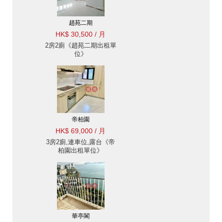
趙苑二期
HK$ 30,500 / 月
2房2廁《趙苑二期出租單
位》
帝柏園
HK$ 69,000 / 月
3房2廁,連車位,露台《帝
柏園出租單位》
華亭閣