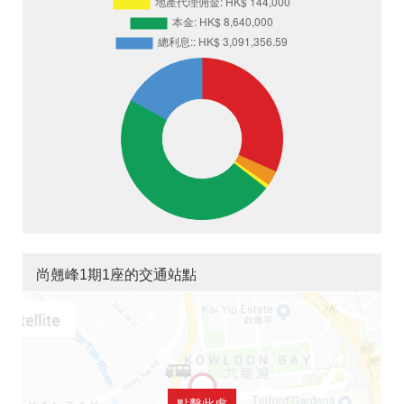
尚翹峰1期1座的交通站點
點擊此處