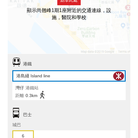
顯示尚翹峰1期1座附近的交通連線，設
施，醫院和學校
港鐵
港島綫 Island line
灣仔
港鐵站
距離
0.3km
巴士
城巴
6