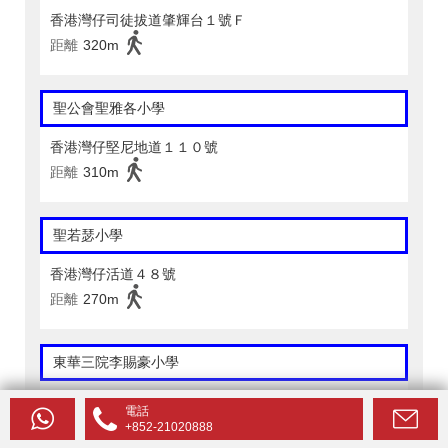
香港灣仔司徒拔道肇輝台１號Ｆ
距離
320m
聖公會聖雅各小學
香港灣仔堅尼地道１１０號
距離
310m
聖若瑟小學
香港灣仔活道４８號
距離
270m
東華三院李賜豪小學
香港灣仔皇后大道東２８０號
電話
距離
320m
+852-21020888