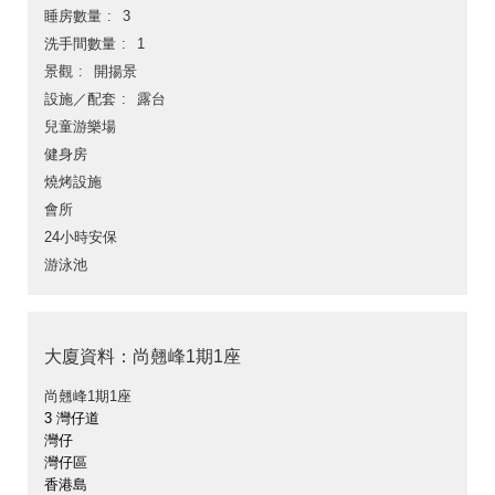
睡房數量
3
洗手間數量
1
景觀
開揚景
設施／配套
露台
兒童游樂場
健身房
燒烤設施
會所
24小時安保
游泳池
大廈資料：尚翹峰1期1座
尚翹峰1期1座
3 灣仔道
灣仔
灣仔區
香港島