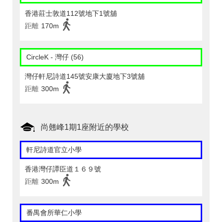
香港莊士敦道112號地下1號舖
距離
170m
CircleK - 灣仔 (56)
灣仔軒尼詩道145號安康大廈地下3號舖
距離
300m
尚翹峰1期1座附近的學校
軒尼詩道官立小學
香港灣仔譚臣道１６９號
距離
300m
番禺會所華仁小學