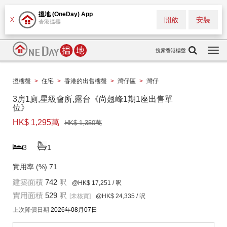
搵地 (OneDay) App
開啟
安裝
X
香港搵樓
搜索香港樓盤
Togg
navi
搵樓盤
>
住宅
>
香港的出售樓盤
>
灣仔區
>
灣仔
3房1廁,星級會所,露台《尚翹峰1期1座出售單
位》
HK$ 1,295萬
HK$ 1,350萬
3
1
實用率 (%)
71
建築面積
742
呎
@HK$ 17,251
/ 呎
實用面積
529
呎
[未核實]
@HK$ 24,335
/ 呎
上次降價日期
2026年08月07日