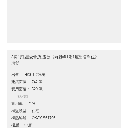
3房1廁,星級會所,露台《尚翹峰1期1座出售單位》
灣仔
出售
HK$ 1,295萬
建築面積
742 呎
實用面積
529 呎
[未核實]
實用率
71%
樓盤類型
住宅
樓盤編號
OKAY-S61796
樓層
中層