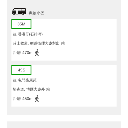
專線小巴
35M
往
香港仔(石排灣)
莊士敦道, 循道衛理大廈對出
站
距離
470m
49S
往
屯門兆康苑
駱克道, 博匯大廈外
站
距離
450m