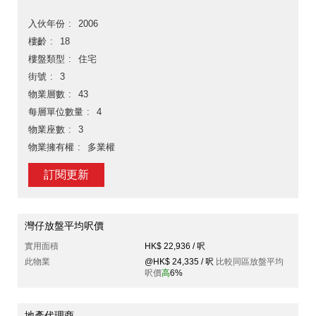
入伙年份
2006
樓齡
18
樓盤類型
住宅
街號
3
物業層數
43
每層單位數量
4
物業座數
3
物業擁有權
多業權
訂閱更新
灣仔放盤平均呎價
實用面積
HK$ 22,936 / 呎
此物業
@HK$ 24,335 / 呎
比較同區放盤平均
呎價
高
6%
地產代理商