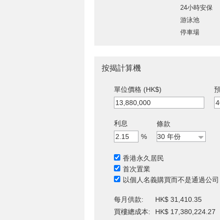
24小時安保
游泳池
停車場
按揭計算機
單位價格 (HK$)
預
利息
條款
%
香港永久居民
首次置業
以個人名義購買而不是通過公司
每月供款:
HK$ 31,410.35
買樓總成本:
HK$ 17,380,224.27