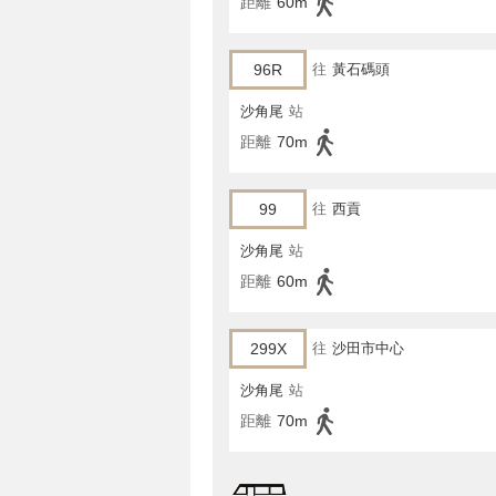
距離
60m
96R
往
黃石碼頭
沙角尾
站
距離
70m
99
往
西貢
沙角尾
站
距離
60m
299X
往
沙田市中心
沙角尾
站
距離
70m