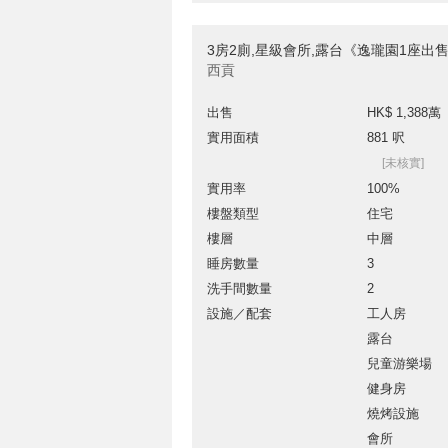
3房2廁,星級會所,露台《逸瓏園1座出
西貢
出售
HK$ 1,388萬
實用面積
881 呎
[未核實]
實用率
100%
樓盤類型
住宅
樓層
中層
睡房數量
3
洗手間數量
2
設施／配套
工人房
露台
兒童游樂場
健身房
燒烤設施
會所