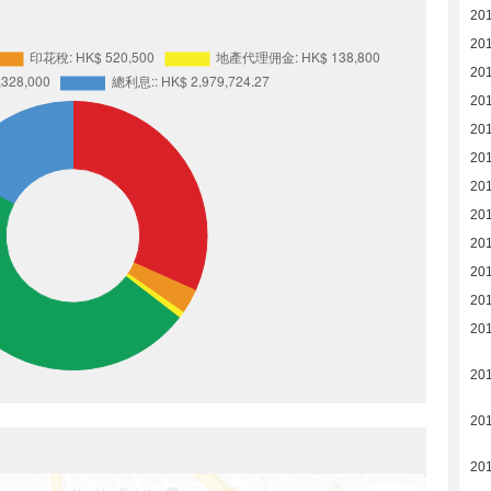
20
20
20
20
20
20
20
20
20
20
20
20
20
20
20