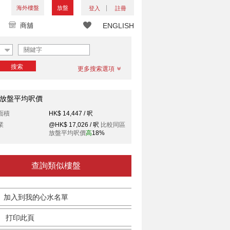
海外樓盤
放盤
登入
註冊
商舖
ENGLISH
搜索
更多搜索選項
放盤平均呎價
面積
HK$ 14,447 / 呎
業
@HK$ 17,026 / 呎
比較同區
放盤平均呎價
高
18%
查詢類似樓盤
加入到我的心水名單
打印此頁