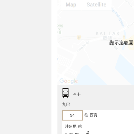
顯示逸瓏園
巴士
九巴
94
往
西貢
沙角尾
站