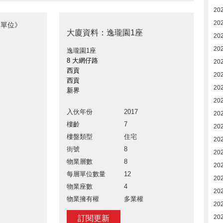
20
20
售單位》
大廈資料：逸瓏園1座
20
20
逸瓏園1座
8 大網仔路
20
西貢
20
西貢
20
新界
20
入伙年份
2017
20
樓齡
7
20
樓盤類型
住宅
20
街號
8
20
物業層數
8
202
每層單位數量
12
202
物業座數
4
20
物業擁有權
多業權
20
20
訂閱更新