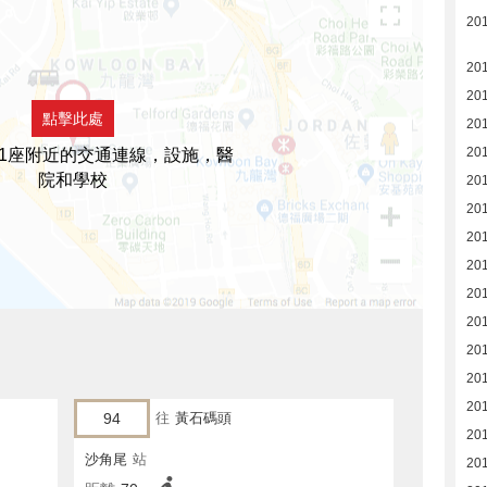
20
201
201
點擊此處
201
20
1座附近的交通連線，設施，醫
院和學校
201
20
20
20
20
20
20
20
20
94
往
黃石碼頭
20
沙角尾
站
20