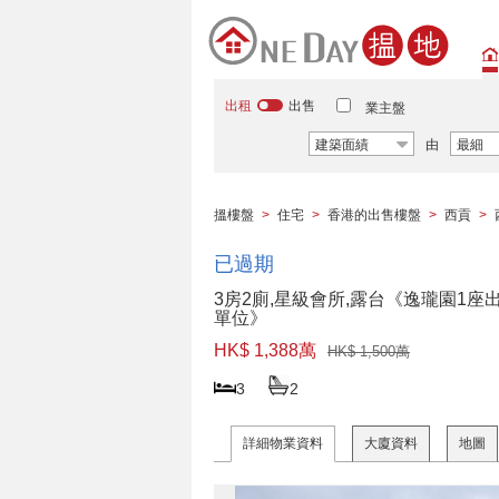
出租
出售
業主盤
建築面績
由
最細
搵樓盤
>
住宅
>
香港的出售樓盤
>
西貢
>
已過期
3房2廁,星級會所,露台《逸瓏園1座
單位》
HK$ 1,388萬
HK$ 1,500萬
3
2
詳細物業資料
大廈資料
地圖