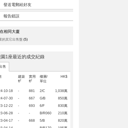
發送電郵給好友
報告錯誤
在相同大廈
業的其它出售盤
(5)
瓏園1座最近的成交紀錄
出售
期
建築
實用
樓層/
HK$
2
2
ft
ft
單位
24-10-18
-
881
2/C
1,038萬
24-07-30
-
667
G/B
850萬
23-12-22
-
693
6/F
830萬
23-06-28
-
-
B/R060
210萬
23-04-17
-
668
5/B
820萬