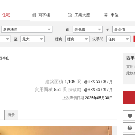
住宅
寫字樓
工業大廈
車位
選擇地區
由
最低價
至
最高價
至
最大
睡房
睡房
洗手間
任何
西半
西半山
實用
此物
建築面積
1,105
呎
@HK$ 33
/ 呎 / 月
實用面積
851
呎
[未核實]
@HK$ 43
/ 呎 / 月
上次降價日期
2025年05月30日
街景