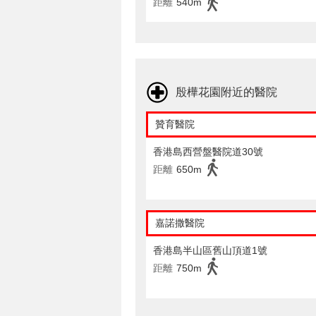
距離
540m
殷樺花園附近的醫院
贊育醫院
香港島西營盤醫院道30號
距離
650m
嘉諾撒醫院
香港島半山區舊山頂道1號
距離
750m