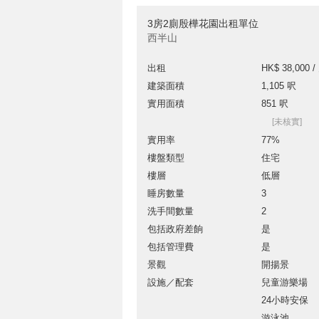
3房2廁殷樺花園出租單位
西半山
出租
HK$ 38,000 /
建築面積
1,105 呎
實用面積
851 呎
[未核實]
實用率
77%
樓盤類型
住宅
樓層
低層
睡房數量
3
洗手間數量
2
包括政府差餉
是
包括管理費
是
景觀
開揚景
設施／配套
兒童游樂場
24小時安保
游泳池