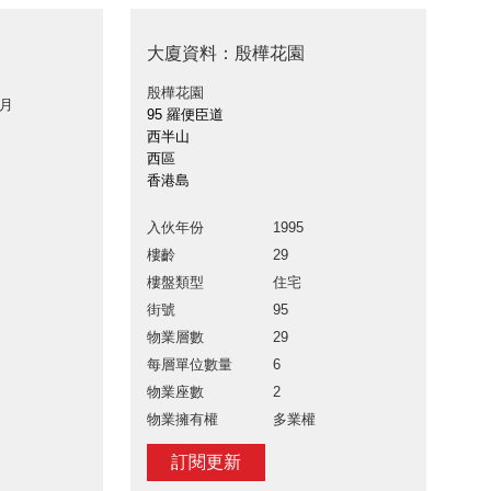
大廈資料：殷樺花園
殷樺花園
 月
95 羅便臣道
西半山
西區
香港島
入伙年份
1995
樓齡
29
樓盤類型
住宅
街號
95
物業層數
29
每層單位數量
6
物業座數
2
物業擁有權
多業權
訂閱更新