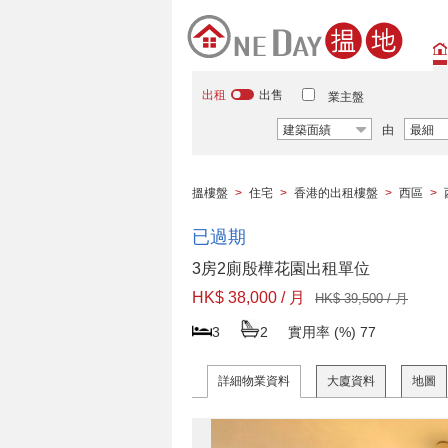
出租
出售
業主盤
建築面績
由
最細
搵樓盤
>
住宅
>
香港的出租樓盤
>
西區
>
已過期
3房2廁殷樺花園出租單位
HK$ 38,000 / 月
HK$ 39,500 / 月
3
2
實用率 (%)
77
詳細物業資料
大廈資料
地圖