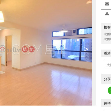
樓盤
此物
此物
>
香港
分享
保持