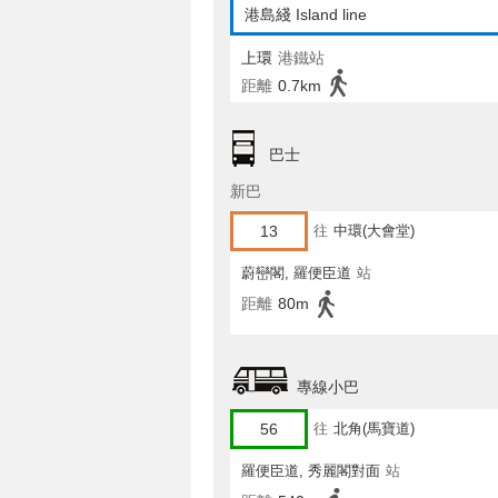
港島綫 Island line
上環
港鐵站
距離
0.7km
巴士
新巴
13
往
中環(大會堂)
蔚巒閣, 羅便臣道
站
距離
80m
專線小巴
56
往
北角(馬寶道)
羅便臣道, 秀麗閣對面
站