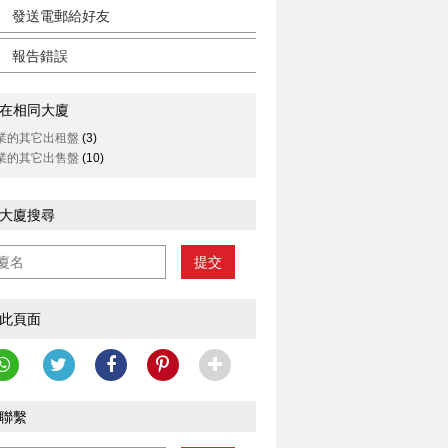
發送電郵給好友
報告錯誤
在相同大廈
業的其它出租盤
(3)
業的其它出售盤
(10)
大廈搜尋
提交
此頁面
聯繫