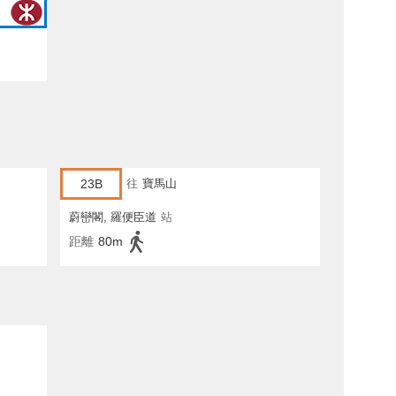
23B
往
寶馬山
蔚巒閣, 羅便臣道
站
距離
80m