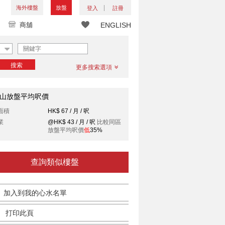
海外樓盤
放盤
登入
註冊
商舖
ENGLISH
搜索
更多搜索選項
山放盤平均呎價
面積
HK$ 67 / 月 / 呎
業
@HK$ 43 / 月 / 呎
比較同區
放盤平均呎價
低
35%
查詢類似樓盤
加入到我的心水名單
打印此頁