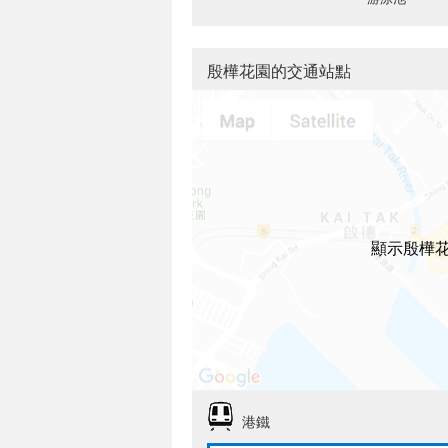
殷樺花園的交通站點
顯示殷樺
港鐵