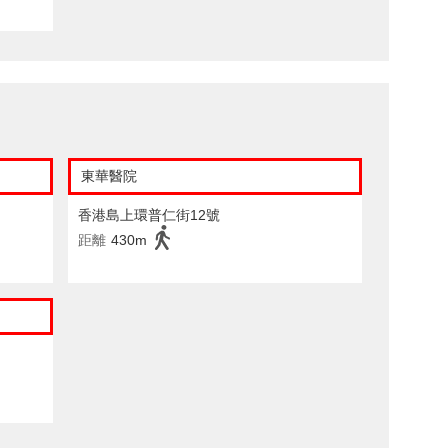
東華醫院
香港島上環普仁街12號
距離
430m