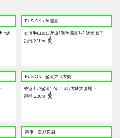
FUSION - 輝煌臺
,c號
香港半山區西摩道1號輝煌臺1-2 號鋪地下
距離
310m
FUSION - 堅道大成大廈
下
香港上環堅道129-133號大成大廈地下
距離
230m
惠康 - 嘉威花園