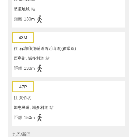
堅尼地城
站
距離
130m
43M
往
石塘咀(德輔道西近山道)(循環線)
西寧街, 域多利道
站
距離
130m
47P
往
黃竹坑
加惠民道, 域多利道
站
距離
150m
九巴/新巴