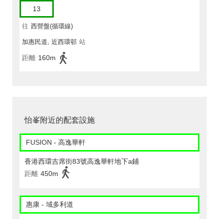
13
往
西營盤(循環線)
加惠民道, 近西環邨
站
距離
160m
怡峯附近的配套設施
FUSION - 高逸華軒
香港西環吉席街83號高逸華軒地下a鋪
距離
450m
惠康 - 域多利道