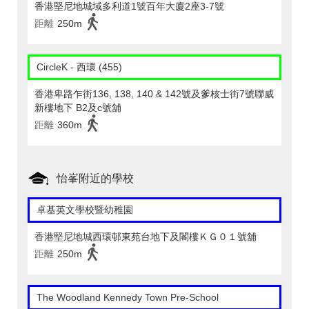
香港堅尼地城域多利道1號百年大廈2座3-7號
距離
250m
CircleK - 西環 (455)
香港卑路乍街136, 138, 140 & 142號及爹核士街7號聯威
新樓地下 B2及c號舖
距離
360m
怡峯附近的學校
卓基英文學校暨幼稚園
香港堅尼地城西環邨東苑台地下及閣樓ＫＧ０１號舖
距離
250m
The Woodland Kennedy Town Pre-School