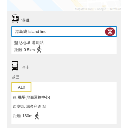
港鐵
港島綫 Island line
堅尼地城
港鐵站
距離
0.5km
巴士
城巴
A10
往
機場(地面運輸中心)
西寧街, 域多利道
站
距離
130m