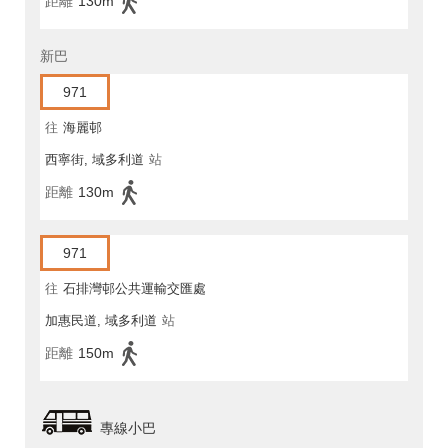
距離
130m
新巴
971
往
海麗邨
西寧街, 域多利道
站
距離
130m
971
往
石排灣邨公共運輸交匯處
加惠民道, 域多利道
站
距離
150m
專線小巴