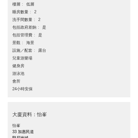
樓層
低層
睡房數量
2
洗手間數量
2
包括政府差餉
是
包括管理費
是
景觀
海景
設施／配套
露台
兒童游樂場
健身房
游泳池
會所
24小時安保
大廈資料：怡峯
怡峯
33 加惠民道
堅尼地城