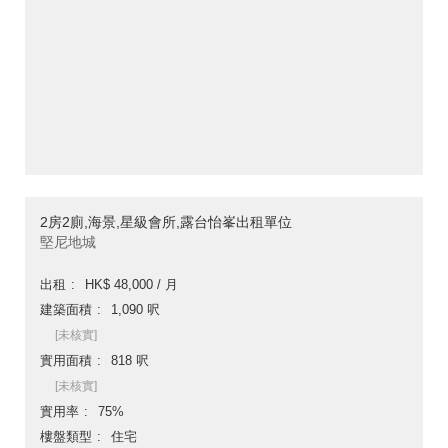
2房2廁,海景,星級會所,露台怡峯出租單位
堅尼地城
出租
HK$ 48,000 / 月
建築面積
1,090 呎
[未核實]
實用面積
818 呎
[未核實]
實用率
75%
樓盤類型
住宅