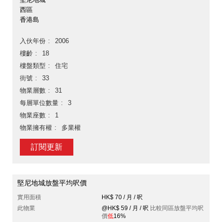
西區
香港島
入伙年份
2006
樓齡
18
樓盤類型
住宅
街號
33
物業層數
31
每層單位數量
3
物業座數
1
物業擁有權
多業權
訂閱更新
堅尼地城放盤平均呎價
實用面積
HK$ 70 / 月 / 呎
此物業
@HK$ 59 / 月 / 呎
比較同區放盤平均呎
價
低
16%