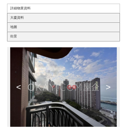
詳細物業資料
大廈資料
地圖
街景
<
>