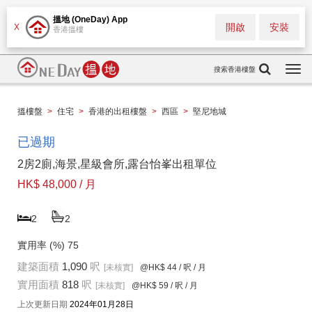
搵地 (OneDay) App
開啟
安裝
X
香港搵樓
搜索香港樓盤
Togg
navi
搵樓盤
>
住宅
>
香港的出租樓盤
>
西區
>
堅尼地城
已過期
2房2廁,海景,星級會所,露台怡峯出租單位
HK$ 48,000 / 月
2
2
實用率 (%)
75
建築面積
1,090
呎
[未核實]
@HK$ 44
/ 呎 / 月
實用面積
818
呎
[未核實]
@HK$ 59
/ 呎 / 月
上次更新日期
2024年01月28日